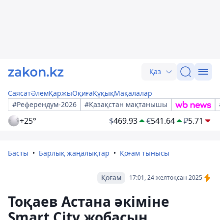
Қаз
Саясат
Әлем
Қаржы
Оқиға
Құқық
Мақалалар
#Референдум-2026
#Қазақстан мақтанышы
+25°
$
469.93
€
541.64
₽
5.71
Басты
Барлық жаңалықтар
Қоғам тынысы
Қоғам
17:01, 24 желтоқсан 2025
Тоқаев Астана әкіміне
Smart City жобасын