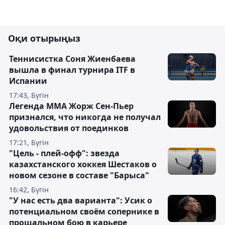
Оқи отырыңыз
Теннисистка Соня Жиенбаева
вышла в финал турнира ITF в
Испании
17:43, Бүгін
Легенда ММА Жорж Сен-Пьер
признался, что никогда не получал
удовольствия от поединков
17:21, Бүгін
"Цель - плей-офф": звезда
казахстанского хоккея Шестаков о
новом сезоне в составе "Барыса"
16:42, Бүгін
"У нас есть два варианта": Усик о
потенциальном своём сопернике в
прощальном бою в карьере