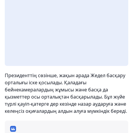
Президенттің сөзінше, жақын арада Жедел басқару
орталығы іске қосылады. Қаладағы
бейнекамералардың жұмысы және басқа да
қызметтер осы орталықтан басқарылады. Бұл жүйе
түрлі қауіп-қатерге дер кезінде назар аударуға және
келеңсіз оқиғалардың алдын алуға мүмкіндік береді.