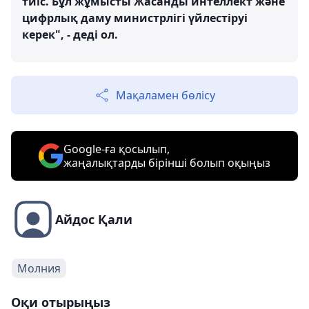
тиіс. Бұл жұмысты Жасанды интеллект және
цифрлық даму министрлігі үйлестіруі
керек", - деді ол.
Мақаламен бөлісу
Google-ға қосылып,
жаңалықтарды бірінші болып оқыңыз
Айдос Қали
Молния
Оқи отырыңыз