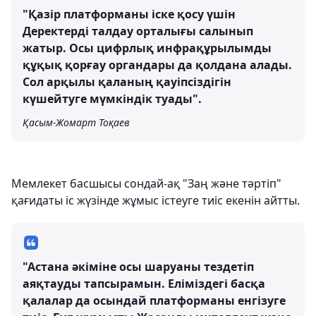
"Қазір платформаны іске қосу үшін
Деректерді талдау орталығы салынып
жатыр. Осы цифрлық инфрақұрылымды
құқық қорғау органдары да қолдана алады.
Сол арқылы қаланың қауіпсіздігін
күшейтуге мүмкіндік туады".
Қасым-Жомарт Тоқаев
Мемлекет басшысы сондай-ақ "Заң және тәртіп"
қағидаты іс жүзінде жұмыс істеуге тиіс екенін айтты.
"Астана әкіміне осы шаруаны тездетіп
аяқтауды тапсырамын. Еліміздегі басқа
қалалар да осындай платформаны енгізуге