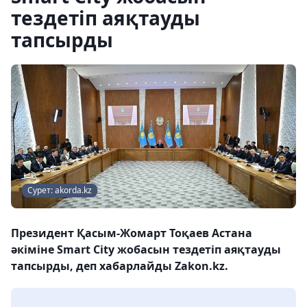
тездетіп аяқтауды
тапсырды
Сурет: akorda.kz
Президент Қасым-Жомарт Тоқаев Астана
әкіміне Smart City жобасын тездетіп аяқтауды
тапсырды, деп хабарлайды Zakon.kz.