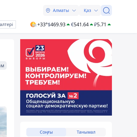
Алматы
Қаз
+33°
$
469.93
€
541.64
₽
5.71
алтері
ам
Соңғы
Танымал