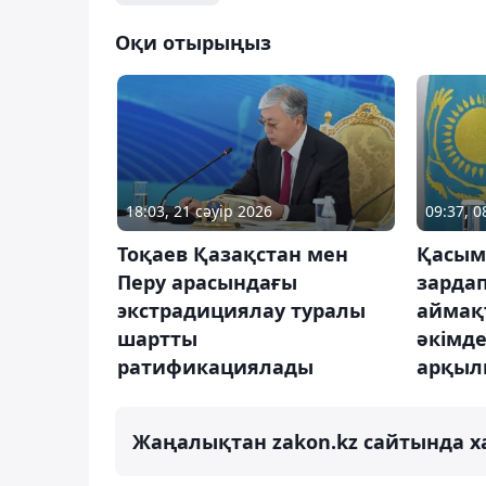
Оқи отырыңыз
18:03, 21 сәуір 2026
09:37, 0
Тоқаев Қазақстан мен
Қасым
Перу арасындағы
зарда
экстрадициялау туралы
аймақ
шартты
әкімд
ратификациялады
арқыл
Жаңалықтан zakon.kz сайтында х