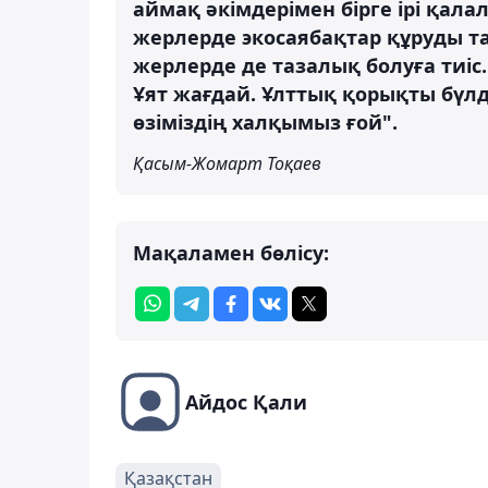
аймақ әкімдерімен бірге ірі қал
жерлерде экосаябақтар құруды т
жерлерде де тазалық болуға тиіс
Ұят жағдай. Ұлттық қорықты бүлд
өзіміздің халқымыз ғой".
Қасым-Жомарт Тоқаев
Мақаламен бөлісу:
Айдос Қали
Қазақстан