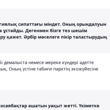
тегиялық сипаттағы міндет. Оның орындалуын
а ұстайды. Дегенмен бізге тез шешім
ру қажет. Әрбір мәселеге пікір таластырудың
і демалыста немесе мереке күндері әдетте
қ. Оның үстіне табиғи парктің экожүйесіне
осаябақтар ашатын уақыт жетті. Үкіметке