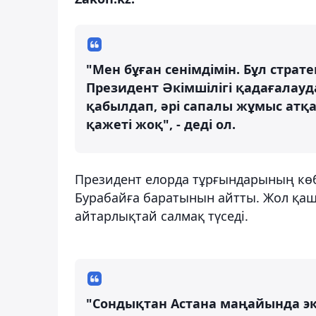
"Мен бұған сенімдімін. Бұл стра
Президент Әкімшілігі қадағалауд
қабылдап, әрі сапалы жұмыс атқа
қажеті жоқ", - деді ол.
Президент елорда тұрғындарының көб
Бурабайға баратынын айтты. Жол қашы
айтарлықтай салмақ түседі.
"Сондықтан Астана маңайында эк