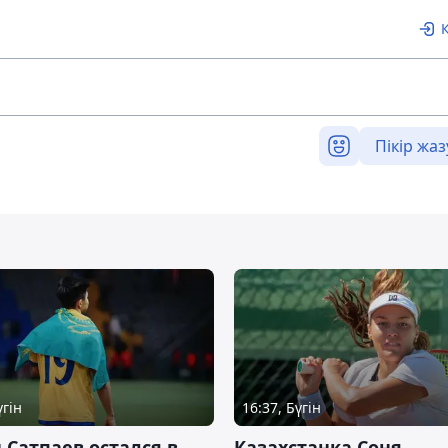
Пікір жаз
үгін
16:37, Бүгін
 Сатпаев остался в
Казахстанка Соня