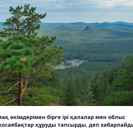
қ әкімдерімен бірге ірі қалалар мен облыс
осаябақтар құруды тапсырды, деп хабарлайд