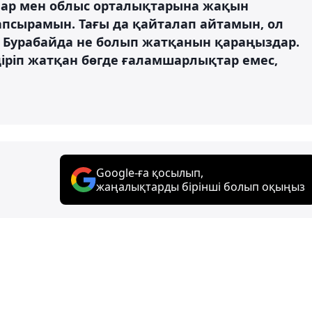
алар мен облыс орталықтарына жақын
апсырамын. Тағы да қайталап айтамын, ол
. Бурабайда не болып жатқанын қараңыздар.
іріп жатқан бөгде ғаламшарлықтар емес,
Google-ға қосылып,
жаңалықтарды бірінші болып оқыңыз