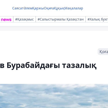
Саясат
Әлем
Қаржы
Оқиға
Құқық
Мақалалар
#Қазақмыс
#Салыстырмалы Қазақстан
#Халық бухг
Қоғ
аев Бурабайдағы тазалық