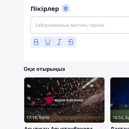
Пікірлер
0
Оқи отырыңыз
17:18, Бүгін
16:53, Б
Асылжан Арыстанбекова
Дастан