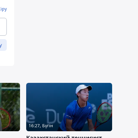
Кіру
у
16:27, Бүгін
Казахстанский теннисист