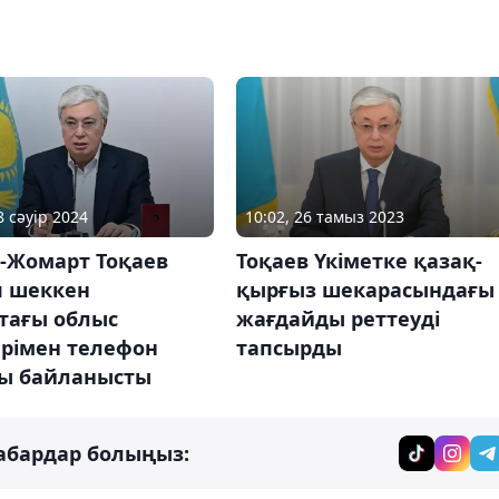
8 сәуір 2024
10:02, 26 тамыз 2023
-Жомарт Тоқаев
Тоқаев Үкіметке қазақ-
п шеккен
қырғыз шекарасындағы
тағы облыс
жағдайды реттеуді
ерімен телефон
тапсырды
ы байланысты
абардар болыңыз: