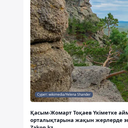
Сурет: wikimedia/Yelena Shander
Қасым-Жомарт Тоқаев Үкіметке айма
орталықтарына жақын жерлерде эк
Zakon.kz.