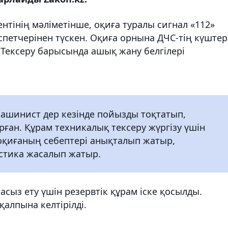
тінің мәліметінше, оқиға туралы сигнал «112»
спетчерінен түскен. Оқиға орнына ДЧС-тің күштер
. Тексеру барысында ашық жану белгілері
ашинист дер кезінде пойызды тоқтатып,
ған. Құрам техникалық тексеру жүргізу үшін
а оқиғаның себептері анықталып жатыр,
стика жасалып жатыр.
ыз ету үшін резервтік құрам іске қосылды.
алпына келтірілді.