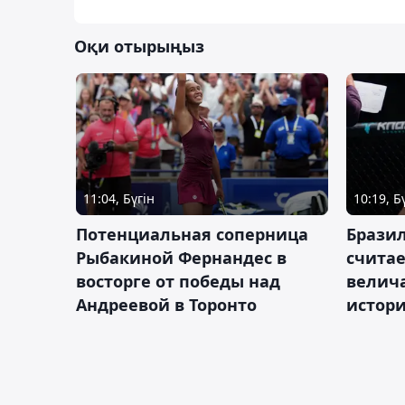
Оқи отырыңыз
11:04, Бүгін
10:19, Б
Потенциальная соперница
Бразил
Рыбакиной Фернандес в
счита
восторге от победы над
велич
Андреевой в Торонто
истор