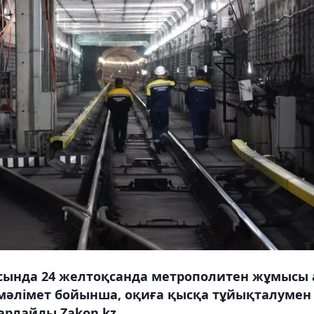
сында 24 желтоқсанда метрополитен жұмысы 
 мәлімет бойынша, оқиға қысқа тұйықталумен
арлайды Zakon.kz.