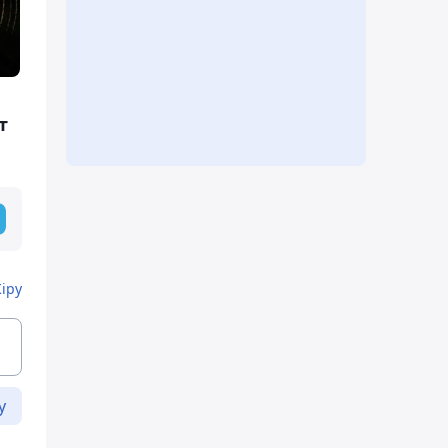
т
Кіру
у