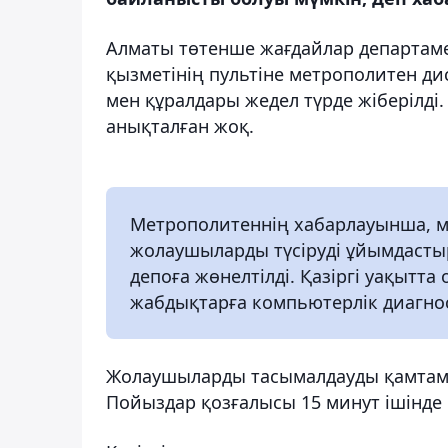
Алматы төтенше жағдайлар департамен
қызметінің пультіне метрополитен ди
мен құралдары жедел түрде жіберілді
анықталған жоқ.
Метрополитеннің хабарлауынша, м
жолаушыларды түсіруді ұйымдастыр
депоға жөнелтілді. Қазіргі уақытт
жабдықтарға компьютерлік диагно
Жолаушыларды тасымалдауды қамтамас
Пойыздар қозғалысы 15 минут ішінде қ