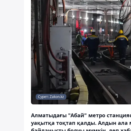
Сурет: Zakon.kz
Алматыдағы "Абай" метро станция
уақытқа тоқтап қалды. Алдын ала
байланысты болуы мүмкін, деп хаб