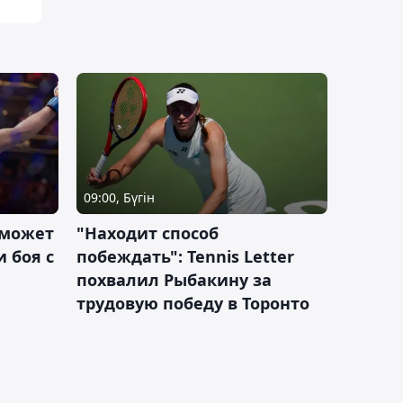
09:00, Бүгін
 может
"Находит способ
 боя с
побеждать": Tennis Letter
похвалил Рыбакину за
трудовую победу в Торонто