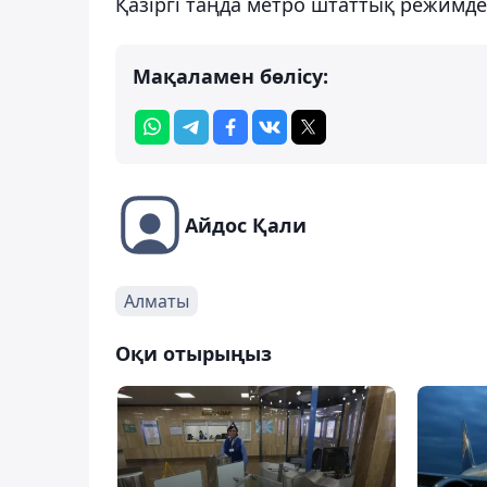
Қазіргі таңда метро штаттық режим
Мақаламен бөлісу:
Айдос Қали
Алматы
Оқи отырыңыз