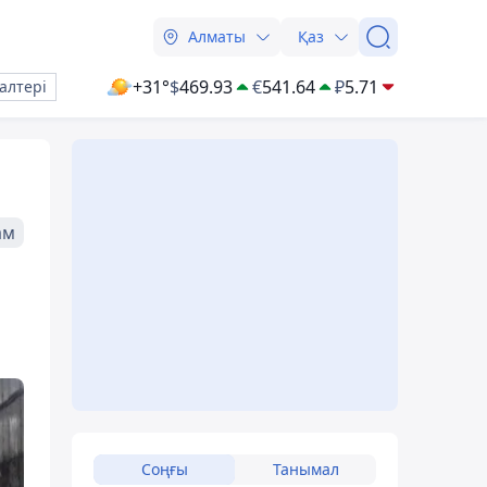
Алматы
Қаз
+31°
$
469.93
€
541.64
₽
5.71
алтері
ам
Соңғы
Танымал