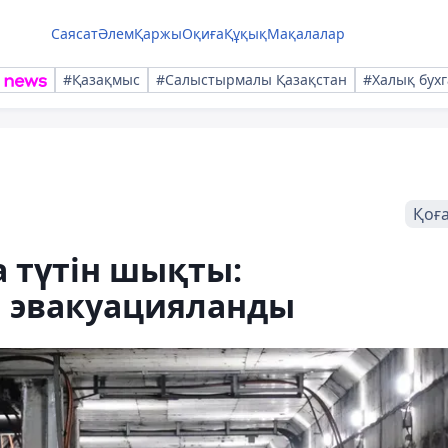
Саясат
Әлем
Қаржы
Оқиға
Құқық
Мақалалар
#Қазақмыс
#Салыстырмалы Қазақстан
#Халық бухг
Қоғ
 түтін шықты:
 эвакуацияланды