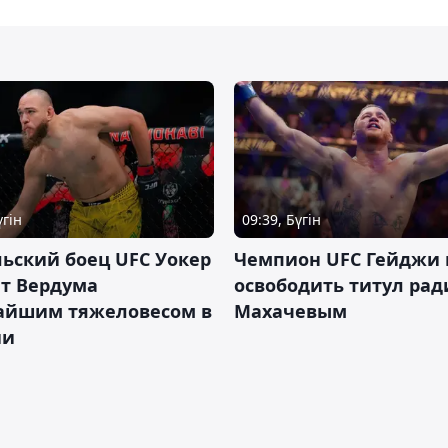
үгін
09:39, Бүгін
ьский боец UFC Уокер
Чемпион UFC Гейджи
ет Вердума
освободить титул ради
айшим тяжеловесом в
Махачевым
ии