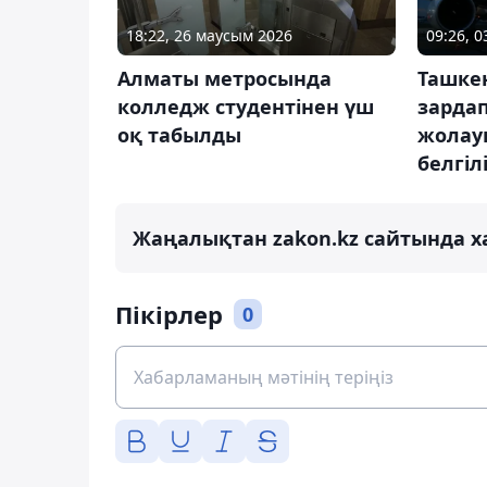
18:22, 26 маусым 2026
09:26, 
Алматы метросында
Ташке
колледж студентінен үш
зарда
оқ табылды
жолау
белгіл
Жаңалықтан zakon.kz сайтында х
Пікірлер
0