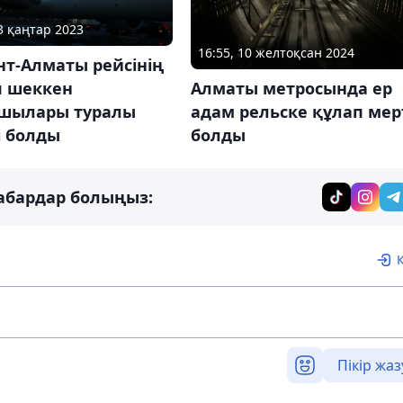
03 қаңтар 2023
16:55, 10 желтоқсан 2024
нт-Алматы рейсінің
п шеккен
Алматы метросында ер
шылары туралы
адам рельске құлап мер
і болды
болды
абардар болыңыз:
Пікір жаз