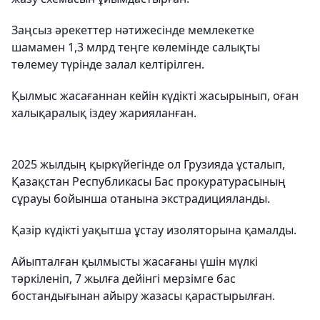
Заңсыз әрекеттер нәтижесінде мемлекетке
шамамен 1,3 млрд теңге көлемінде салықты
төлемеу түрінде залал келтірілген.
Қылмыс жасағаннан кейін күдікті жасырынып, оған
халықаралық іздеу жарияланған.
2025 жылдың қыркүйегінде ол Грузияда ұсталып,
Қазақстан Республикасы Бас прокуратурасының
сұрауы бойынша отанына экстрадицияланды.
Қазір күдікті уақытша ұстау изоляторына қамалды.
Айыпталған қылмысты жасағаны үшін мүлкі
тәркіленіп, 7 жылға дейінгі мерзімге бас
бостандығынан айыру жазасы қарастырылған.