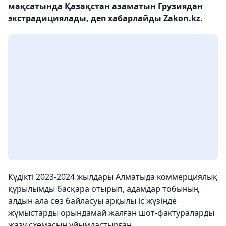
мақсатында Қазақстан азаматын Грузиядан
экстрадициялады, деп хабарлайды Zakon.kz.
Күдікті 2023-2024 жылдары Алматыда коммерциялық
құрылымды басқара отырып, адамдар тобының
алдын ала сөз байласуы арқылы іс жүзінде
жұмыстарды орындамай жалған шот-фактураларды
жазу схемасын ұйымдастырған.