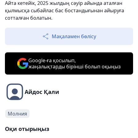
Айта кетейік, 2025 жылдың сәуір айында аталған
қылмысқа сыбайлас бас бостандығынан айыруға
сотталған болатын.
Мақаламен бөлісу
Google-ға қосылып,
жаңалықтарды бірінші болып оқыңыз
Айдос Қали
Молния
Оқи отырыңыз