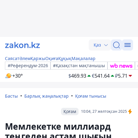
Қаз
Саясат
Әлем
Қаржы
Оқиға
Құқық
Мақалалар
#Референдум-2026
#Қазақстан мақтанышы
+30°
$
469.93
€
541.64
₽
5.71
Басты
Барлық жаңалықтар
Қоғам тынысы
Қоғам
10:04, 27 желтоқсан 2025
Мемлекетке миллиард
теңгеден астам шығын