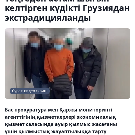
келтірген күдікті Грузиядан
экстрадицияланды
Сурет: видео скрині
Бас прокуратура мен Қаржы мониторингі
агенттігінің қызметкерлері экономикалық
қызмет саласында ауыр қылмыс жасағаны
үшін қылмыстық жауаптылыққа тарту