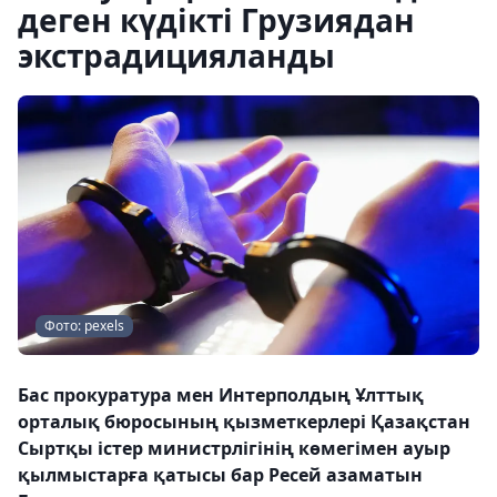
деген күдікті Грузиядан
экстрадицияланды
Фото: pexels
Бас прокуратура мен Интерполдың Ұлттық
орталық бюросының қызметкерлері Қазақстан
Сыртқы істер министрлігінің көмегімен ауыр
қылмыстарға қатысы бар Ресей азаматын