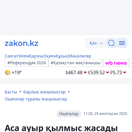
Қаз
Саясат
Әлем
Қаржы
Оқиға
Құқық
Мақалалар
#Референдум-2026
#Қазақстан мақтанышы
+19°
$
467.48
€
539.52
₽
5.73
Басты
Барлық жаңалықтар
Оқиғалар туралы жаңалықтар
Оқиғалар
11:26, 29 желтоқсан 2025
Аса ауыр қылмыс жасады