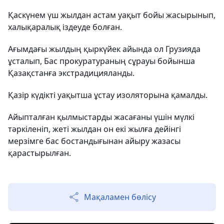
Қаскүнем үш жылдан астам уақыт бойы жасырынып,
халықаралық іздеуде болған.
Ағымдағы жылдың қыркүйек айында ол Грузияда
ұсталып, Бас прокуратураның сұрауы бойынша
Қазақстанға экстрадицияланды.
Қазір күдікті уақытша ұстау изоляторына қамалды.
Айыпталған қылмыстарды жасағаны үшін мүлкі
тәркіленіп, жеті жылдан он екі жылға дейінгі
мерзімге бас бостандығынан айыру жазасы
қарастырылған.
Мақаламен бөлісу