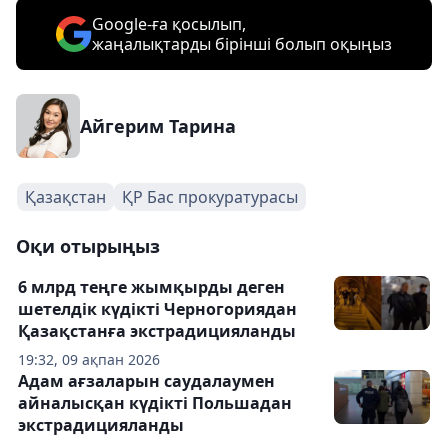
Google-ға қосылып,
жаңалықтарды бірінші болып оқыңыз
Айгерим Тарина
Қазақстан
ҚР Бас прокуратурасы
Оқи отырыңыз
6 млрд теңге жымқырды деген
шетелдік күдікті Черногориядан
Қазақстанға экстрадицияланды
19:32, 09 ақпан 2026
Адам ағзаларын саудалаумен
айналысқан күдікті Польшадан
экстрадицияланды