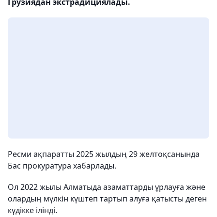
Грузиядан экстрадициялады.
Ресми ақпаратты 2025 жылдың 29 желтоқсанында
Бас прокуратура хабарлады.
Ол 2022 жылы Алматыда азаматтарды ұрлауға және
олардың мүлкін күштеп тартып алуға қатысты деген
күдікке ілінді.