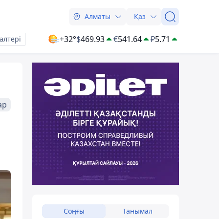
Алматы
Қаз
+32°
$
469.93
€
541.64
₽
5.71
алтері
ар
Соңғы
Танымал