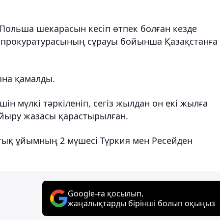
ольша шекарасын кесіп өтпек болған кезде
с прокуратурасының сұрауы бойынша Қазақстанға
ына қамалды.
н мүлкі тәркіленіп, сегіз жылдан он екі жылға
айыру жазасы қарастырылған.
стық ұйымның 2 мүшесі Түркия мен Ресейден
Google-ға қосылып,
жаңалықтарды бірінші болып оқыңыз