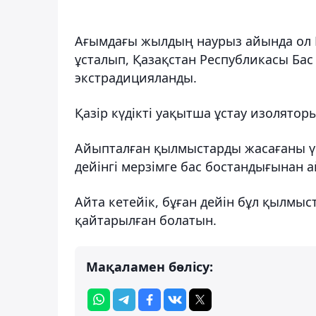
Ағымдағы жылдың наурыз айында ол П
ұсталып, Қазақстан Республикасы Ба
экстрадицияланды.
Қазір күдікті уақытша ұстау изолятор
Айыпталған қылмыстарды жасағаны үші
дейінгі мерзімге бас бостандығынан 
Айта кетейік, бұған дейін бұл қылмы
қайтарылған болатын.
Мақаламен бөлісу: