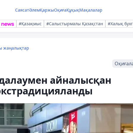
Саясат
Әлем
Қаржы
Оқиға
Құқық
Мақалалар
#Қазақмыс
#Салыстырмалы Қазақстан
#Халық бухг
лы жаңалықтар
Оқиғал
удалаумен айналысқан
 экстрадицияланды