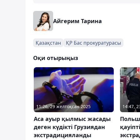
Айгерим Тарина
Қазақстан
ҚР Бас прокуратурасы
Оқи отырыңыз
11:26, 29 желтоқсан 2025
14:47, 
Аса ауыр қылмыс жасады
Польш
деген күдікті Грузиядан
қауіпт
экстрадицияланды
экстр