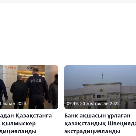
23 ақпан 2024
09:49, 20 желтоқсан 2025
адан Қазақстанға
Банк ақшасын ұрлаған
і қылмыскер
қазақстандық Швецияд
адицияланды
экстрадицияланды