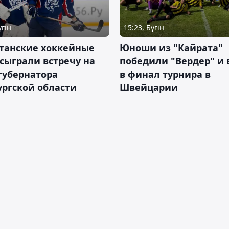
үгін
15:23, Бүгін
станские хоккейные
Юноши из "Кайрата"
сыграли встречу на
победили "Вердер" и
губернатора
в финал турнира в
ргской области
Швейцарии