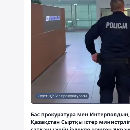
Сурет: ҚР Бас прокуратурасы
Бас прокуратура мен Интерполдың
Қазақстан Сыртқы істер министрлі
сатқаны үшін іздеуде жүрген Укра