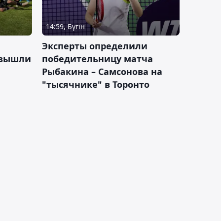
14:59, Бүгін
Эксперты определили
 вышли
победительницу матча
Рыбакина – Самсонова на
"тысячнике" в Торонто