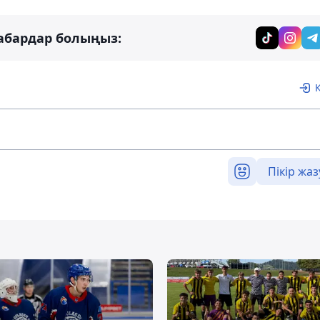
абардар болыңыз:
Пікір жаз