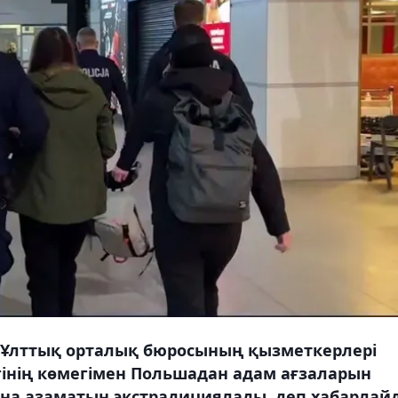
 Ұлттық орталық бюросының қызметкерлері
гінің көмегімен Польшадан адам ағзаларын
ина азаматын экстрадициялады, деп хабарлай