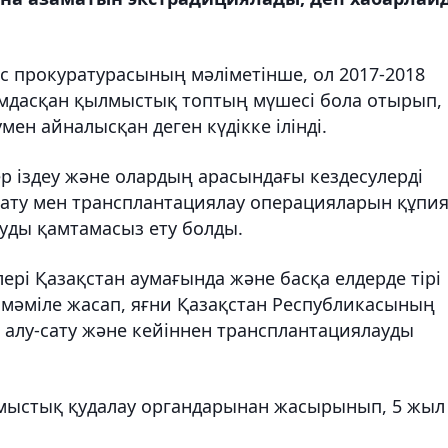
с прокуратурасының мәліметінше, ол 2017-2018
мдасқан қылмыстық топтың мүшесі бола отырып,
мен айналысқан деген күдікке ілінді.
р іздеу және олардың арасындағы кездесулерді
сату мен трансплантациялау операцияларын құпи
уды қамтамасыз ету болды.
рі Қазақстан аумағында және басқа елдерде тірі
мәміле жасап, яғни Қазақстан Республикасының
 алу-сату және кейіннен трансплантациялауды
лмыстық қудалау органдарынан жасырынып, 5 жыл