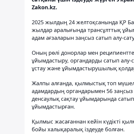
Zakon.kz.
2025 жылдың 24 желтоқсанында ҚР Ба
жылдар аралығында трансұлттық ұйы
адам ағзаларын заңсыз сатып алу-сату
Оның рөлі донорлар мен реципиентте
ұйымдастыру, органдарды сатып алу-
ұстау және ұйымдастырушылық қолда
Жалпы алғанда, қылмыстық топ мүшеле
адамдардың органдарымен 56 заңсыз 
денсаулық сақтау ұйымдарында сатып
ұйымдастырған.
Қылмыс жасағаннан кейін күдікті қы
бойы халықаралық іздеуде болған.