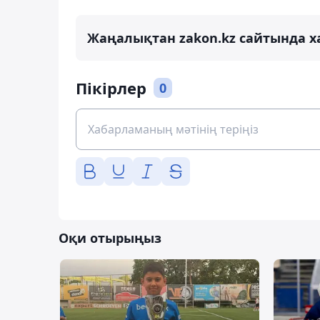
Жаңалықтан zakon.kz сайтында х
Пікірлер
0
Оқи отырыңыз