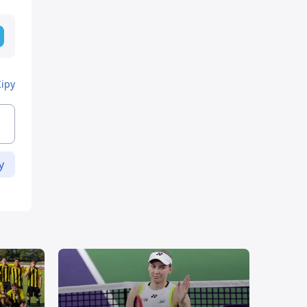
Кіру
у