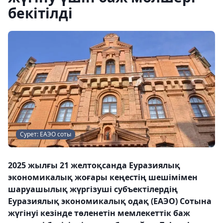
бекітілді
Сурет: ЕАЭО соты
2025 жылғы 21 желтоқсанда Еуразиялық
экономикалық жоғары кеңестің шешімімен
шаруашылық жүргізуші субъектілердің
Еуразиялық экономикалық одақ (ЕАЭО) Сотына
жүгінуі кезінде төленетін мемлекеттік баж