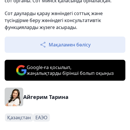
сот органы. Сот Минск қаласында орналасқан.
Сот дауларды қарау жөніндегі соттық және
түсіндірме беру жөніндегі консультативтік
функцияларды жүзеге асырады.
Мақаламен бөлісу
Google-ға қосылып,
жаңалықтарды бірінші болып оқыңыз
Айгерим Тарина
Қазақстан
ЕАЭО