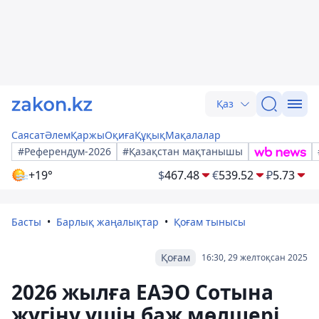
Қаз
Саясат
Әлем
Қаржы
Оқиға
Құқық
Мақалалар
#Референдум-2026
#Қазақстан мақтанышы
+19°
$
467.48
€
539.52
₽
5.73
Басты
Барлық жаңалықтар
Қоғам тынысы
Қоғам
16:30, 29 желтоқсан 2025
2026 жылға ЕАЭО Сотына
жүгіну үшін баж мөлшері