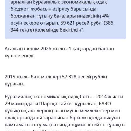
арналған Еуразиялық экономикалық одақ
бюджеті жобасын әзірлеу барысында
болжанған тұтыну бағалары индексінің 4%
өсуін ескере отырып, 59 621 ресей рублі (386
344 теңге) көлемінде бекітілсін".
Аталған шешім 2026 жылғы 1 қаңтардан бастап
күшіне енеді.
2015 жылы баж мөлшері 57 328 ресей рублін
құраған.
Еуразиялық экономикалық одақ Соты – 2014 жылғы
29 мамырдағы Шартқа сәйкес құрылған, ЕАЭО
құқықтық актілерінің оған мүше мемлекеттер мен
одақ органдары тарапынан біркелкі қолданылуын
қамтамасыз ету мақсатында жұмыс істейтін тұрақты