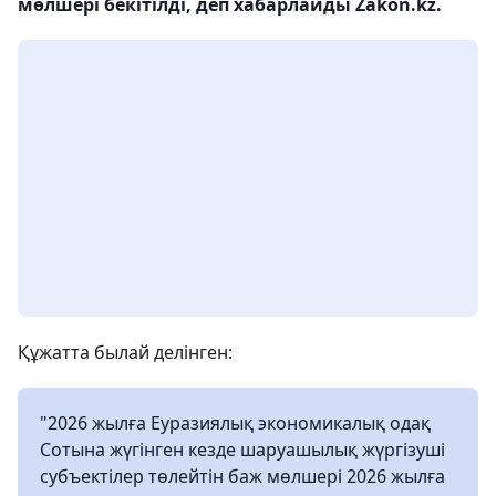
мөлшері бекітілді, деп хабарлайды Zakon.kz.
Құжатта былай делінген:
"2026 жылға Еуразиялық экономикалық одақ
Сотына жүгінген кезде шаруашылық жүргізуші
субъектілер төлейтін баж мөлшері 2026 жылға