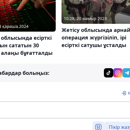
10:28, 20 мамыр 2023
08 қараша 2024
Жетісу облысында арна
операция жүргізіліп, ірі
 облысында есірткі
есірткі сатушы ұсталды
ын сататын 30
і алаңы бұғатталды
абардар болыңыз:
Пікір жаз