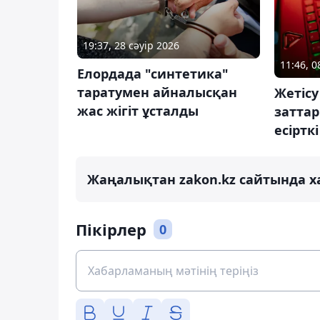
19:37, 28 сәуір 2026
11:46, 
Елордада "синтетика"
таратумен айналысқан
Жетісу
жас жігіт ұсталды
заттар
есіртк
Жаңалықтан zakon.kz сайтында х
Пікірлер
0