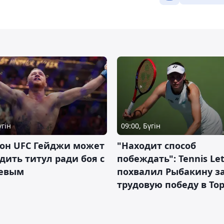
үгін
09:00, Бүгін
он UFC Гейджи может
"Находит способ
дить титул ради боя с
побеждать": Tennis Let
евым
похвалил Рыбакину з
трудовую победу в То