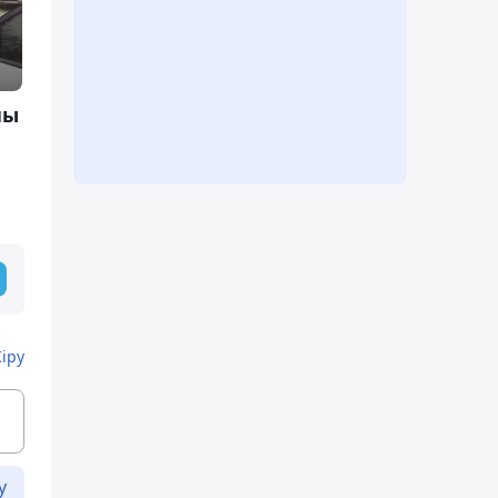
йы
Кіру
у