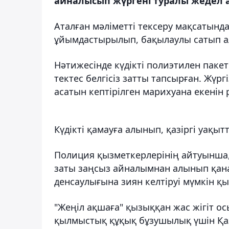
айналысып жүргені туралы жедел а
Аталған мәліметті тексеру мақсатынд
ұйымдастырылып, бақылаулы сатып алу
Нәтижесінде күдікті полиэтилен пакетк
тектес белгісіз затты тапсырған. Жүр
асатын кептірілген марихуана екенін 
Күдікті қамауға алынып, қазіргі уақы
Полиция қызметкерлерінің айтуынша, ү
заты заңсыз айналымнан алынып қана
денсаулығына зиян келтіруі мүмкін қ
"Жеңіл ақшаға" қызыққан жас жігіт о
қылмыстық құқық бұзушылық үшін Қа