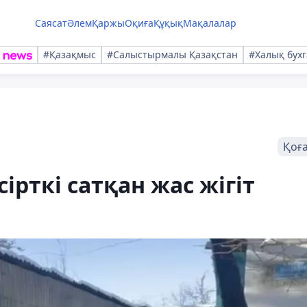
Саясат
Әлем
Қаржы
Оқиға
Құқық
Мақалалар
#Қазақмыс
#Салыстырмалы Қазақстан
#Халық бухг
Қоғ
ірткі сатқан жас жігіт