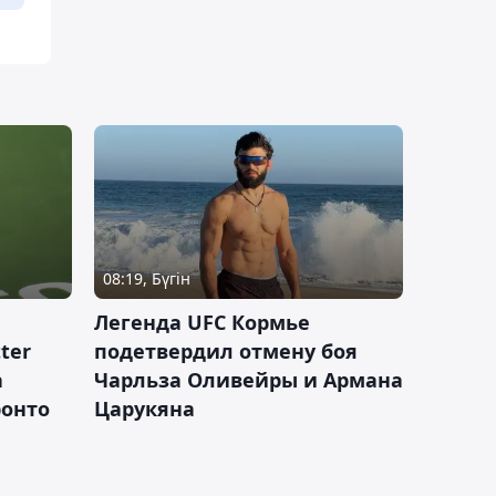
08:19, Бүгін
Легенда UFC Кормье
ter
подетвердил отмену боя
а
Чарльза Оливейры и Армана
ронто
Царукяна