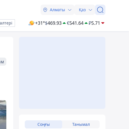
Алматы
Қаз
+31°
$
469.93
€
541.64
₽
5.71
алтері
ам
Соңғы
Танымал