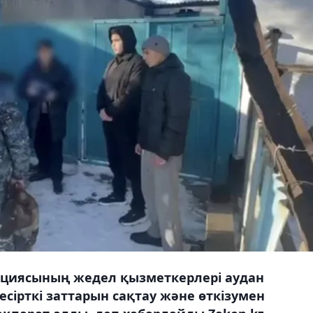
ициясының жедел қызметкерлері аудан
есірткі заттарын сақтау және өткізумен