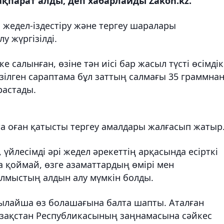
қпарат алды, деп хабарлайды Zakon.kz.
а жедел-іздестіру және тергеу шаралары
 жүргізілді.
е салынған, өзіне тән иісі бар жасыл түсті өсімдік
гізілген сараптама бұл заттың салмағы 35 граммна
растады.
тта оған қатысты тергеу амалдары жалғасып жатыр
йлесімді әрі жедел әрекеттің арқасында есірткі
 қоймай, өзге азаматтардың өмірі мен
ылмыстың алдын алу мүмкін болды.
сылайша өз болашағына балта шапты. Аталған
зақстан Республикасының заңнамасына сәйкес