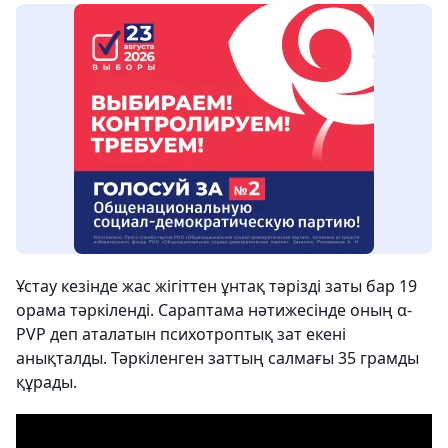
Ұстау кезінде жас жігіттен ұнтақ тәрізді заты бар 19
орама тәркіленді. Сараптама нәтижесінде оның α-
PVP деп аталатын психотроптық зат екені
анықталды. Тәркіленген заттың салмағы 35 грамды
құрады.