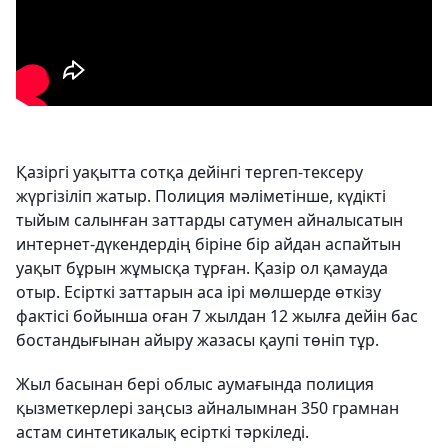
Қазіргі уақытта сотқа дейінгі тергеп-тексеру
жүргізіліп жатыр. Полиция мәліметінше, күдікті
тыйым салынған заттарды сатумен айналысатын
интернет-дүкендердің біріне бір айдан аспайтын
уақыт бұрын жұмысқа тұрған. Қазір ол қамауда
отыр. Есірткі заттарын аса ірі мөлшерде өткізу
фактісі бойынша оған 7 жылдан 12 жылға дейін бас
бостандығынан айыру жазасы қаупі төніп тұр.
Жыл басынан бері облыс аумағында полиция
қызметкерлері заңсыз айналымнан 350 грамнан
астам синтетикалық есірткі тәркіледі.