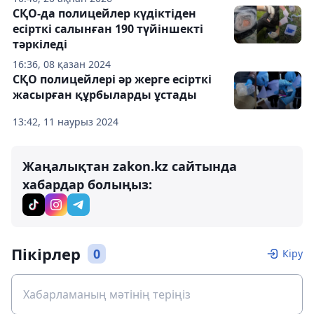
СҚО-да полицейлер күдіктіден
есірткі салынған 190 түйіншекті
тәркіледі
16:36, 08 қазан 2024
СҚО полицейлері әр жерге есірткі
жасырған құрбыларды ұстады
13:42, 11 наурыз 2024
Жаңалықтан zakon.kz сайтында
хабардар болыңыз:
Пікірлер
0
Кіру