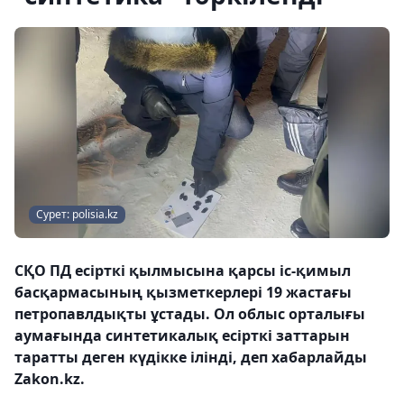
Сурет: polisia.kz
СҚО ПД есірткі қылмысына қарсы іс-қимыл
басқармасының қызметкерлері 19 жастағы
петропавлдықты ұстады. Ол облыс орталығы
аумағында синтетикалық есірткі заттарын
таратты деген күдікке ілінді, деп хабарлайды
Zakon.kz.