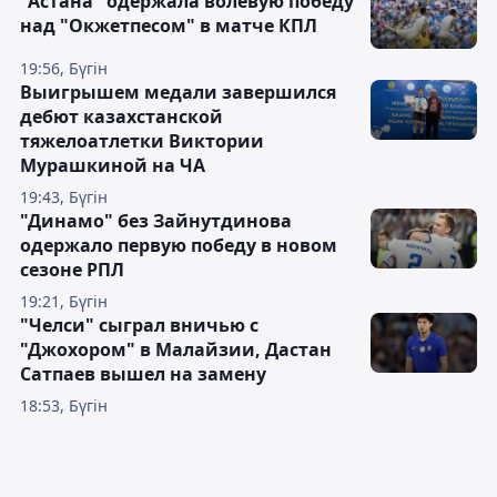
"Астана" одержала волевую победу
над "Окжетпесом" в матче КПЛ
19:56, Бүгін
Выигрышем медали завершился
дебют казахстанской
тяжелоатлетки Виктории
Мурашкиной на ЧА
19:43, Бүгін
"Динамо" без Зайнутдинова
одержало первую победу в новом
сезоне РПЛ
19:21, Бүгін
"Челси" сыграл вничью с
"Джохором" в Малайзии, Дастан
Сатпаев вышел на замену
18:53, Бүгін