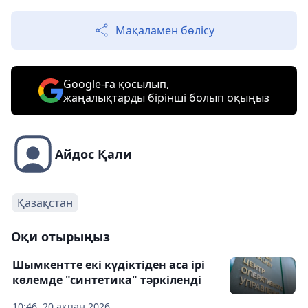
Мақаламен бөлісу
Google-ға қосылып,
жаңалықтарды бірінші болып оқыңыз
Айдос Қали
Қазақстан
Оқи отырыңыз
Шымкентте екі күдіктіден аса ірі
көлемде "синтетика" тәркіленді
10:46, 20 ақпан 2026