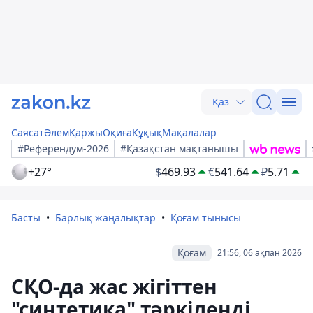
Қаз
Саясат
Әлем
Қаржы
Оқиға
Құқық
Мақалалар
#Референдум-2026
#Қазақстан мақтанышы
+27°
$
469.93
€
541.64
₽
5.71
Басты
Барлық жаңалықтар
Қоғам тынысы
Қоғам
21:56, 06 ақпан 2026
СҚО-да жас жігіттен
"синтетика" тәркіленді