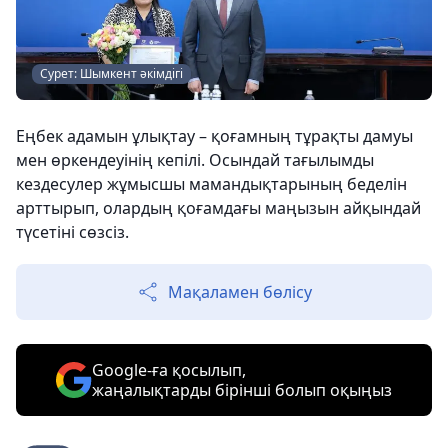
Сурет: Шымкент әкімдігі
Еңбек адамын ұлықтау – қоғамның тұрақты дамуы
мен өркендеуінің кепілі. Осындай тағылымды
кездесулер жұмысшы мамандықтарының беделін
арттырып, олардың қоғамдағы маңызын айқындай
түсетіні сөзсіз.
Мақаламен бөлісу
Google-ға қосылып,
жаңалықтарды бірінші болып оқыңыз