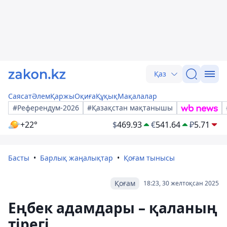
Қаз
Саясат
Әлем
Қаржы
Оқиға
Құқық
Мақалалар
#Референдум-2026
#Қазақстан мақтанышы
+22°
$
469.93
€
541.64
₽
5.71
Басты
Барлық жаңалықтар
Қоғам тынысы
Қоғам
18:23, 30 желтоқсан 2025
Еңбек адамдары – қаланың
тірегі