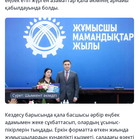
еңбек етіп жүрген азаматтар қала әкімінің арнайы
қабылдауында болды.
Сурет: Шымкент әкімдігі
Кездесу барысында қала басшысы әрбір еңбек
адамымен жеке сұхбаттасып, олардың ұсыныс-
пікірлерін тыңдады. Еркін форматта өткен жиында
жұмысшылардың күнделікті қызметі, саладағы өзекті