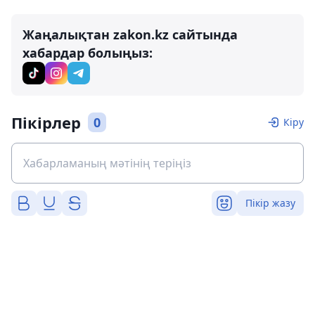
Жаңалықтан zakon.kz сайтында
хабардар болыңыз:
Пікірлер
0
Кіру
Пікір жазу