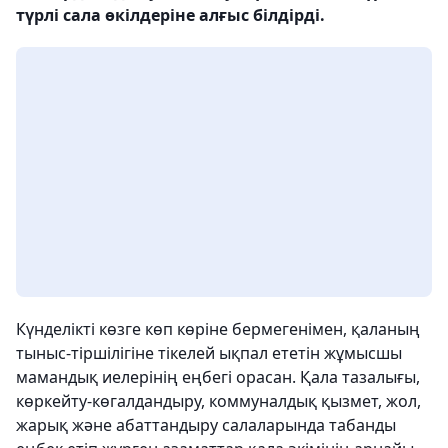
түрлі сала өкілдеріне алғыс білдірді.
Күнделікті көзге көп көріне бермегенімен, қаланың
тыныс-тіршілігіне тікелей ықпал ететін жұмысшы
мамандық иелерінің еңбегі орасан. Қала тазалығы,
көркейту-көгалдандыру, коммуналдық қызмет, жол,
жарық және абаттандыру салаларында табанды