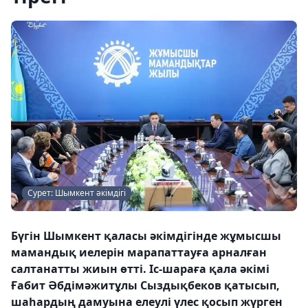
Сурет: Шымкент әкімдігі
Бүгін Шымкент қаласы әкімдігінде жұмысшы
мамандық иелерін марапаттауға арналған
салтанатты жиын өтті. Іс-шараға қала әкімі
Ғабит Әбдімәжитұлы Сыздықбеков қатысып,
шаһардың дамуына елеулі үлес қосып жүрген