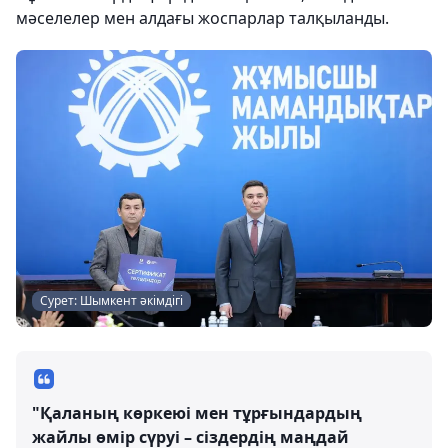
мәселелер мен алдағы жоспарлар талқыланды.
Сурет: Шымкент әкімдігі
"Қаланың көркеюі мен тұрғындардың
жайлы өмір сүруі – сіздердің маңдай