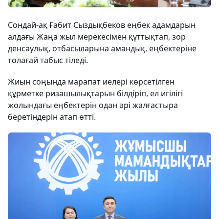
Сондай-ақ Ғабит Сыздықбеков еңбек адамдарын
алдағы Жаңа жыл мерекесімен құттықтап, зор
денсаулық, отбасыларына амандық, еңбектеріне
толағай табыс тіледі.
Жиын соңында марапат иелері көрсетілген
құрметке ризашылықтарын білдіріп, ел игілігі
жолындағы еңбектерін одан әрі жалғастыра
беретіндерін атап өтті.