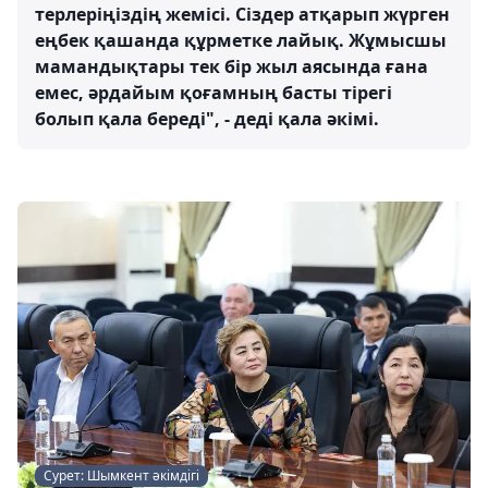
терлеріңіздің жемісі. Сіздер атқарып жүрген
еңбек қашанда құрметке лайық. Жұмысшы
мамандықтары тек бір жыл аясында ғана
емес, әрдайым қоғамның басты тірегі
болып қала береді", - деді қала әкімі.
Сурет: Шымкент әкімдігі