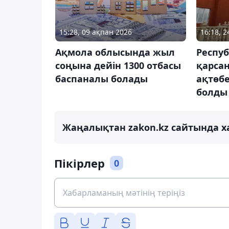
15:28, 09 ақпан 2026
16:18, 2
Ақмола облысында жыл
Респуб
соңына дейін 1300 отбасы
қарсаң
баспаналы болады
ақтөб
болды
Жаңалықтан zakon.kz сайтында х
Пікірлер
0