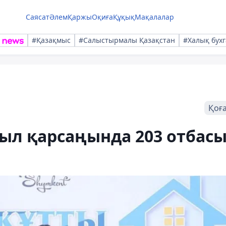
Саясат
Әлем
Қаржы
Оқиға
Құқық
Мақалалар
#Қазақмыс
#Салыстырмалы Қазақстан
#Халық бухг
Қоғ
л қарсаңында 203 отбас