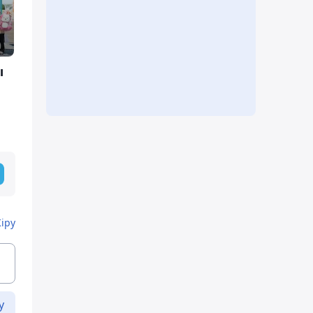
ы
Кіру
у