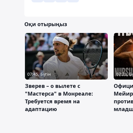
Оқи отырыңыз
07:45, Бүгін
07:23, Б
Зверев – о вылете с
Офици
"Мастерса" в Монреале:
Мейир
Требуется время на
против
адаптацию
младш