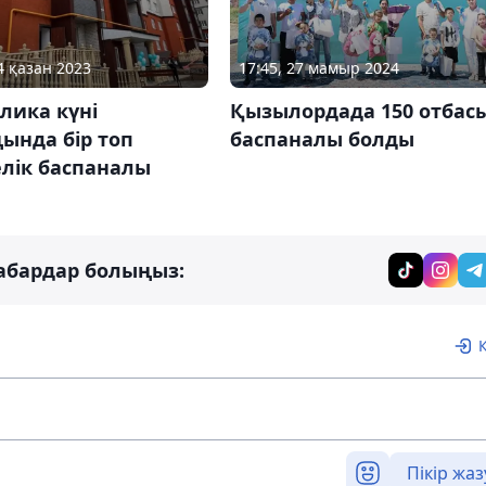
4 қазан 2023
17:45, 27 мамыр 2024
лика күні
Қызылордада 150 отбас
ында бір топ
баспаналы болды
елік баспаналы
абардар болыңыз:
Пікір жаз