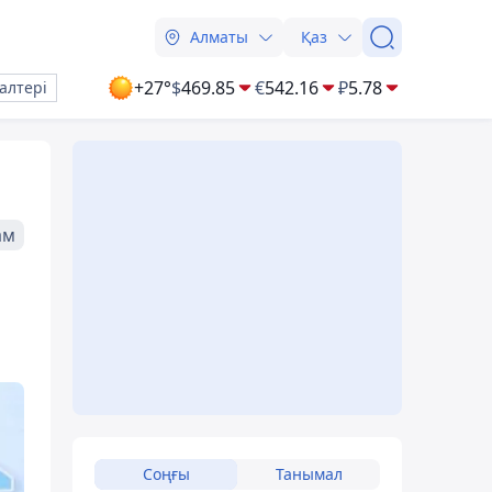
Алматы
Қаз
+27°
$
469.85
€
542.16
₽
5.78
алтері
ам
ы
Соңғы
Танымал