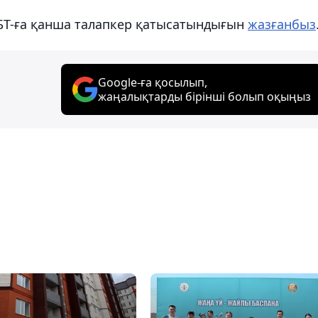
ҰБТ-ға қанша талапкер қатысатындығын
жазғанбыз
Google-ға қосылып,
жаңалықтарды бірінші болып оқыңыз