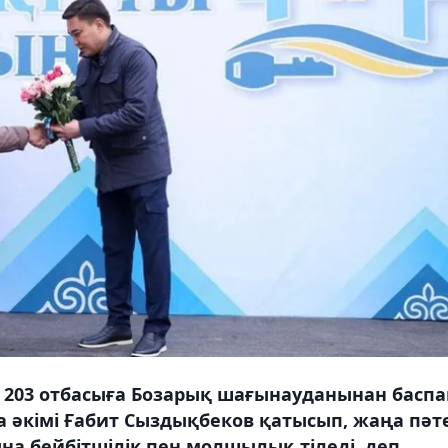
203 отбасыға Бозарық шағынауданынан баспа
ла әкімі Ғабит Сыздықбеков қатысып, жаңа пәт
а бейбітшілік пен молшылық тіледі, деп