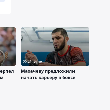
06:21, Бүгін
терпел
Махачеву предложили
ом
начать карьеру в боксе