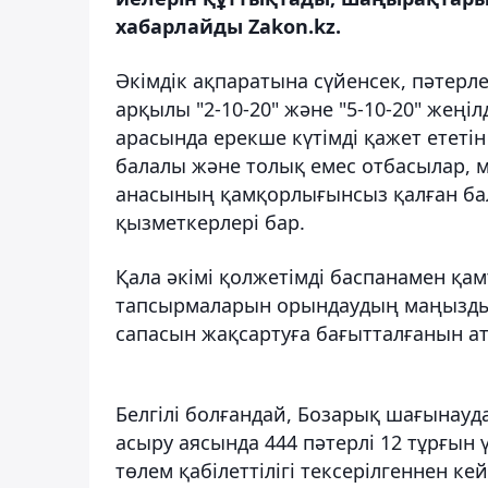
хабарлайды Zakon.kz.
Әкімдік ақпаратына сүйенсек, пәтерле
арқылы "2-10-20" және "5-10-20" жең
арасында ерекше күтімді қажет ететі
балалы және толық емес отбасылар, мү
анасының қамқорлығынсыз қалған бал
қызметкерлері бар.
Қала әкімі қолжетімді баспанамен қ
тапсырмаларын орындаудың маңызды б
сапасын жақсартуға бағытталғанын ата
Белгілі болғандай, Бозарық шағынауд
асыру аясында 444 пәтерлі 12 тұрғын
төлем қабілеттілігі тексерілгеннен кей