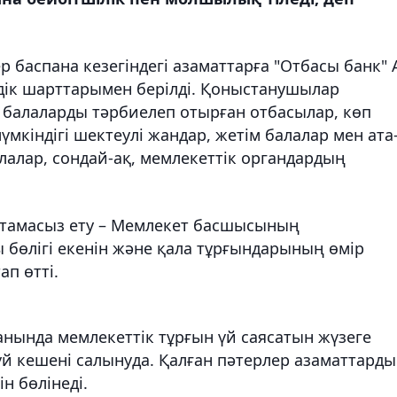
р баспана кезегіндегі азаматтарға "Отбасы банк" 
ілдік шарттарымен берілді. Қоныстанушылар
н балаларды тәрбиелеп отырған отбасылар, көп
мкіндігі шектеулі жандар, жетім балалар мен ата
алар, сондай-ақ, мемлекеттік органдардың
амтамасыз ету – Мемлекет басшысының
өлігі екенін және қала тұрғындарының өмір
п өтті.
анында мемлекеттік тұрғын үй саясатын жүзеге
 үй кешені салынуда. Қалған пәтерлер азаматтард
ін бөлінеді.