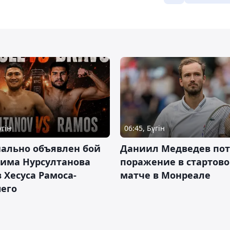
үгін
06:45, Бүгін
ально объявлен бой
Даниил Медведев по
има Нурсултанова
поражение в стартов
 Хесуса Рамоса-
матче в Монреале
его