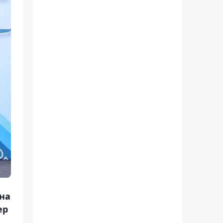
на
ер