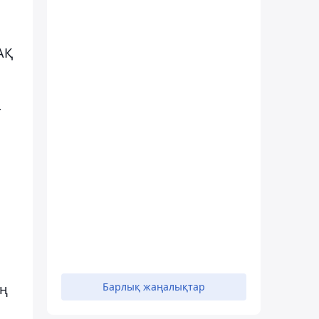
АҚ
-
Барлық жаңалықтар
ың