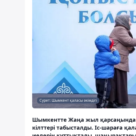
Сурет: Шымкент қаласы әкімдігі
Шымкентте Жаңа жыл қарсаңында 
кілттері табысталды. Іс-шараға қа
иелерін құттықтады, шаңырақтарын