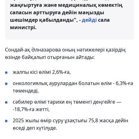
жаңғыртуға және медициналық көмектің
сапасын арттыруға дейін маңызды
шешімдер қабылданды", -
дейді
сала
министрі.
Сондай-ақ Әлназарова оның нәтижелері қазірдің
өзінде байқалып отырғанын айтады:
жалпы кісі өлімі 2,6%-ға,
онкологиялық аурулардан болатын өлім - 6,3%-ға
төмендеді,
сәбилер өлімі тарихи ең төменгі деңгейге —
-18,7%-ға жетті,
2025 жылы өмір сүру ұзақтығы 75,8 жасқа дейін
өседі деп күтілуде.