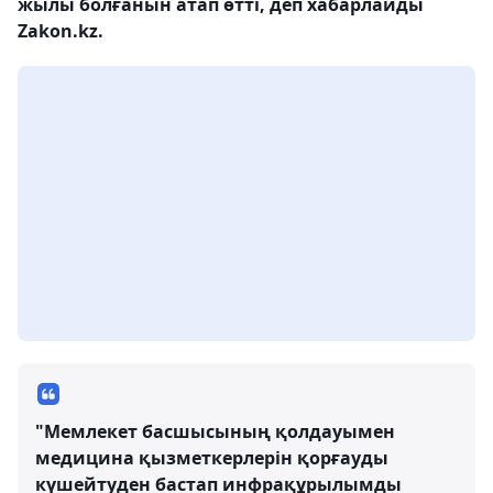
жылы болғанын атап өтті, деп хабарлайды
Zakon.kz.
"Мемлекет басшысының қолдауымен
медицина қызметкерлерін қорғауды
күшейтуден бастап инфрақұрылымды