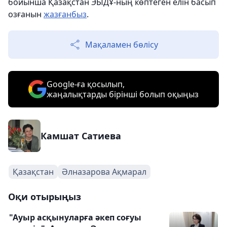
бойынша Қазақстан ЭЫДҰ-ның көптеген елін басып
озғанын
жазғанбыз
.
Мақаламен бөлісу
Google-ға қосылып,
жаңалықтарды бірінші болып оқыңыз
Камшат Сатиева
Қазақстан
Әлназарова Ақмарал
Оқи отырыңыз
"Ауыр асқынуларға әкеп соғуы