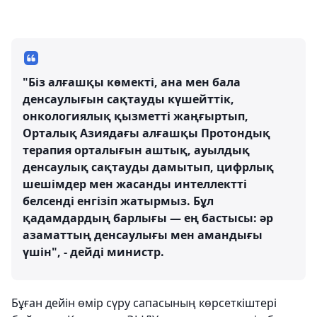
"Біз алғашқы көмекті, ана мен бала
денсаулығын сақтауды күшейттік,
онкологиялық қызметті жаңғыртып,
Орталық Азиядағы алғашқы Протондық
терапия орталығын аштық, ауылдық
денсаулық сақтауды дамытып, цифрлық
шешімдер мен жасанды интеллектті
белсенді енгізіп жатырмыз. Бұл
қадамдардың барлығы — ең бастысы: әр
азаматтың денсаулығы мен амандығы
үшін", - дейді министр.
Бұған дейін өмір сүру сапасының көрсеткіштері