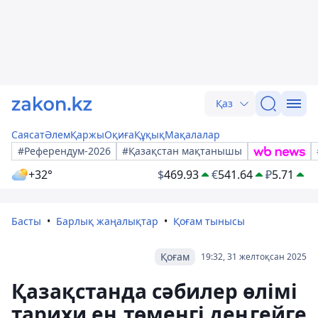
Қаз
Саясат
Әлем
Қаржы
Оқиға
Құқық
Мақалалар
#Референдум-2026
#Қазақстан мақтанышы
+32°
$
469.93
€
541.64
₽
5.71
Басты
Барлық жаңалықтар
Қоғам тынысы
Қоғам
19:32, 31 желтоқсан 2025
Қазақстанда сәбилер өлімі
тарихи ең төменгі деңгейге