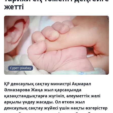
жетті
Сурет: pixabay
ҚР денсаулық сақтау министрі Ақмарал
Әлназарова Жаңа жыл қарсаңында
қазақстандықтарға жүгініп, әлеуметтік желі
арқылы үндеу жасады. Ол өткен жыл
денсаулық сақтау жүйесі үшін нақты өзгерістер