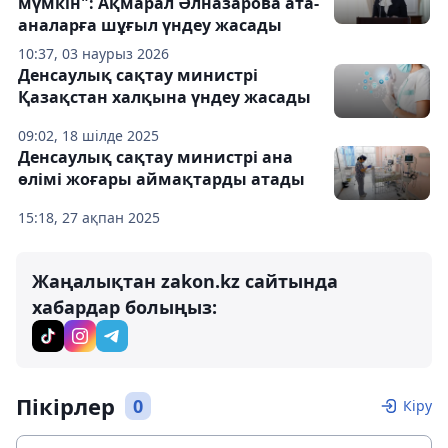
мүмкін": Ақмарал Әлназарова ата-
аналарға шұғыл үндеу жасады
10:37, 03 наурыз 2026
Денсаулық сақтау министрі
Қазақстан халқына үндеу жасады
09:02, 18 шілде 2025
Денсаулық сақтау министрі ана
өлімі жоғары аймақтарды атады
15:18, 27 ақпан 2025
Жаңалықтан zakon.kz сайтында
хабардар болыңыз:
Пікірлер
0
Кіру