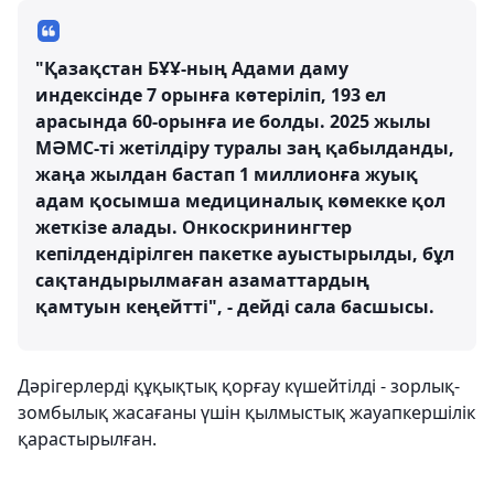
"Қазақстан БҰҰ-ның Адами даму
индексінде 7 орынға көтеріліп, 193 ел
арасында 60-орынға ие болды. 2025 жылы
МӘМС-ті жетілдіру туралы заң қабылданды,
жаңа жылдан бастап 1 миллионға жуық
адам қосымша медициналық көмекке қол
жеткізе алады. Онкоскринингтер
кепілдендірілген пакетке ауыстырылды, бұл
сақтандырылмаған азаматтардың
қамтуын кеңейтті", - дейді сала басшысы.
Дәрігерлерді құқықтық қорғау күшейтілді - зорлық-
зомбылық жасағаны үшін қылмыстық жауапкершілік
қарастырылған.