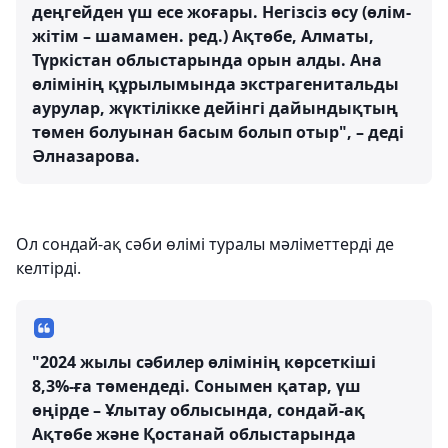
деңгейден үш есе жоғары. Негізсіз өсу (өлім-
жітім – шамамен. ред.) Ақтөбе, Алматы,
Түркістан облыстарында орын алды. Ана
өлімінің құрылымында экстрагенитальды
аурулар, жүктілікке дейінгі дайындықтың
төмен болуынан басым болып отыр", – деді
Әлназарова.
Ол сондай-ақ сәби өлімі туралы мәліметтерді де
келтірді.
"2024 жылы сәбилер өлімінің көрсеткіші
8,3%-ға төмендеді. Сонымен қатар, үш
өңірде – Ұлытау облысында, сондай-ақ
Ақтөбе және Қостанай облыстарында