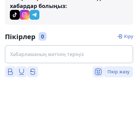
хабардар болыңыз:
Пікірлер
0
Кіру
Пікір жазу