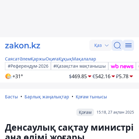
Қаз
Саясат
Әлем
Қаржы
Оқиға
Құқық
Мақалалар
#Референдум-2026
#Қазақстан мақтанышы
+31°
$
469.85
€
542.16
₽
5.78
Басты
Барлық жаңалықтар
Қоғам тынысы
Қоғам
15:18, 27 ақпан 2025
Денсаулық сақтау министрі
ана өлімі жоғары