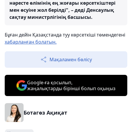
нәресте өлімінің ең жоғары көрсеткіштері
мен өсуіне жол берілді", – деді Денсаулық
сақтау министрлігінің басшысы.
Бұған дейін Қазақстанда туу көрсеткіші төмендегені
хабарланған болатын.
Мақаламен бөлісу
Google-ға қосылып,
жаңалықтарды бірінші болып оқыңыз
Ботагөз Ақиқат