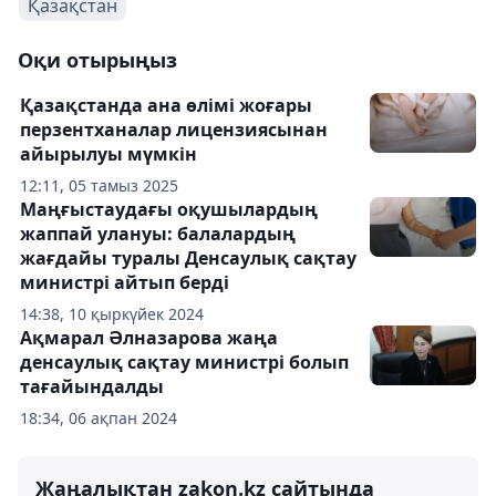
Қазақстан
Оқи отырыңыз
Қазақстанда ана өлімі жоғары
перзентханалар лицензиясынан
айырылуы мүмкін
12:11, 05 тамыз 2025
Маңғыстаудағы оқушылардың
жаппай улануы: балалардың
жағдайы туралы Денсаулық сақтау
министрі айтып берді
14:38, 10 қыркүйек 2024
Ақмарал Әлназарова жаңа
денсаулық сақтау министрі болып
тағайындалды
18:34, 06 ақпан 2024
Жаңалықтан zakon.kz сайтында