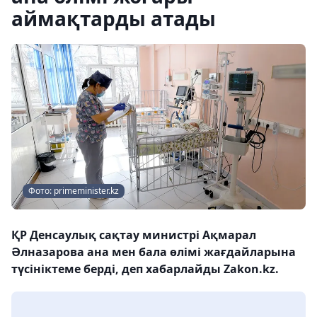
аймақтарды атады
Фото: primeminister.kz
ҚР Денсаулық сақтау министрі Ақмарал
Әлназарова ана мен бала өлімі жағдайларына
түсініктеме берді, деп хабарлайды Zakon.kz.