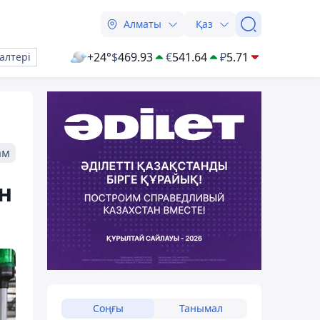
Алматы
Қаз
+24°
$
469.93
€
541.64
₽
5.71
алтері
ам
н
Соңғы
Танымал