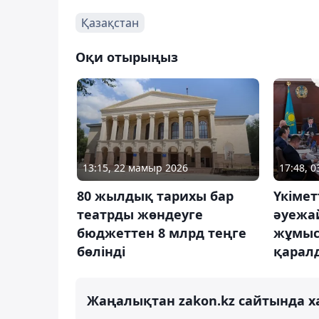
Қазақстан
Оқи отырыңыз
13:15, 22 мамыр 2026
17:48, 
80 жылдық тарихы бар
Үкіме
театрды жөндеуге
әуежа
бюджеттен 8 млрд теңге
жұмыс
бөлінді
қарал
Жаңалықтан zakon.kz сайтында х