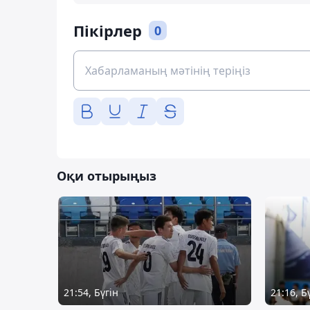
Пікірлер
0
Оқи отырыңыз
21:54, Бүгін
21:16, Б