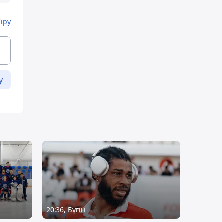
Кіру
у
20:36, Бүгін