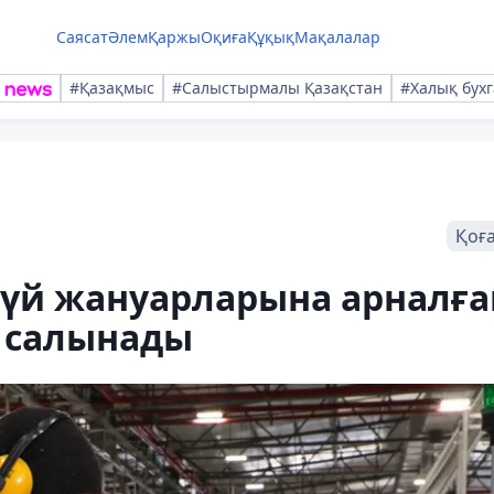
Саясат
Әлем
Қаржы
Оқиға
Құқық
Мақалалар
#Қазақмыс
#Салыстырмалы Қазақстан
#Халық бухг
Қоғ
үй жануарларына арналға
ы салынады