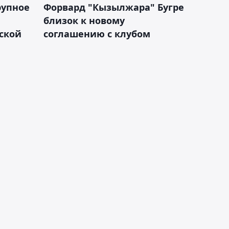
рупное
Форвард "Кызылжара" Бугре
близок к новому
ской
соглашению с клубом