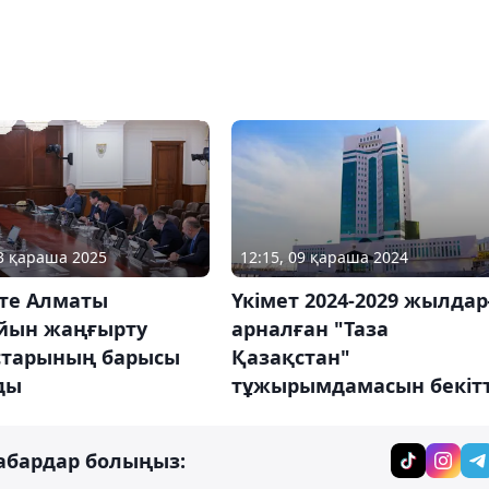
03 қараша 2025
12:15, 09 қараша 2024
тте Алматы
Үкімет 2024-2029 жылдар
йын жаңғырту
арналған "Таза
тарының барысы
Қазақстан"
ды
тұжырымдамасын бекітт
абардар болыңыз: