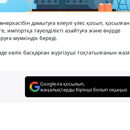
өнеркәсібін дамытуға елеулі үлес қосып, қосылған
е, импортқа тәуелділікті азайтуға және өңірде
руға мүмкіндік береді.
нде көлік басқарған жүргізуші тоқтатылғанын жаз
Google-ға қосылып,
жаңалықтарды бірінші болып оқыңыз