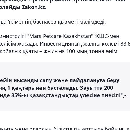
рлайды Zakon.kz.
да Үкіметтің баспасөз қызметі мәлімдеді.
нистрлігі "Mars Petcare Kazakhstan" ЖШС-мен
келісім жасады. Инвестицияның жалпы көлемі 88,
жобалық қуаты – жылына 100 мың тонна өнім.
ейін нысанды салу және пайдалануға беру
ң 1 қаңтарынан басталады. Зауытта 200
е 85%-ы қазақстандықтар үлесіне тиесілі",-
қыту және олардың біліктілігін арттыру бойынша