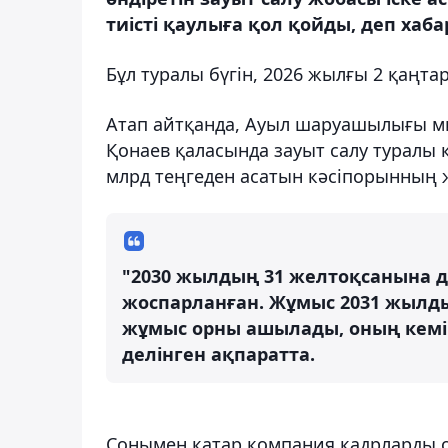
тиісті қаулыға қол қойды, деп хаба
Бұл туралы бүгін, 2026 жылғы 2 қаңтар
Атап айтқанда, Ауыл шаруашылығы ми
Қонаев қаласында зауыт салу туралы 
млрд теңгеден асатын кәсіпорынның 
"2030 жылдың 31 желтоқсанына д
жоспарланған. Жұмыс 2031 жылды
жұмыс орны ашылады, оның кемінд
делінген ақпаратта.
Сонымен қатар компания кадрларды о