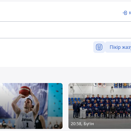
Пікір жаз
үгін
20:58, Бүгін