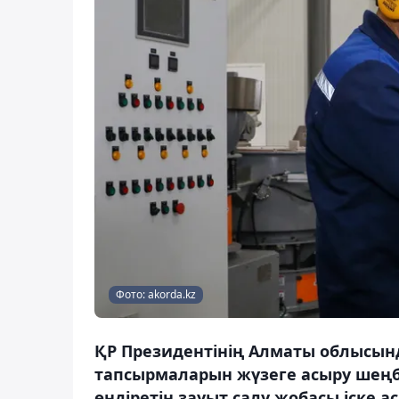
Фото: akorda.kz
ҚР Президентінің Алматы облысынд
тапсырмаларын жүзеге асыру шеңб
өндіретін зауыт салу жобасы іске