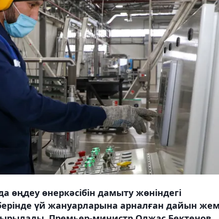
а өңдеу өнеркәсібін дамыту жөніндегі
ерінде үй жануарларына арналған дайын же
 асырылады. Премьер-министр Олжас Бектенов