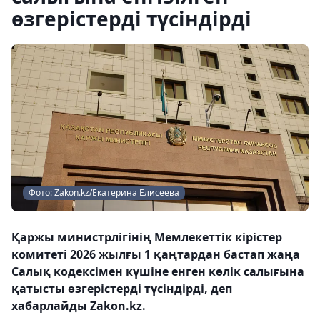
өзгерістерді түсіндірді
Фото: Zakon.kz/Екатерина Елисеева
Қаржы министрлігінің Мемлекеттік кірістер
комитеті 2026 жылғы 1 қаңтардан бастап жаңа
Салық кодексімен күшіне енген көлік салығына
қатысты өзгерістерді түсіндірді, деп
хабарлайды Zakon.kz.