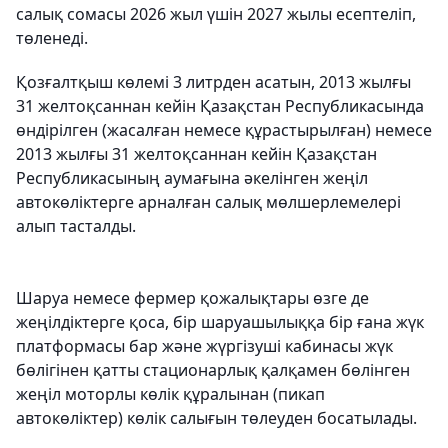
салық сомасы 2026 жыл үшін 2027 жылы есептеліп,
төленеді.
Қозғалтқыш көлемі 3 литрден асатын, 2013 жылғы
31 желтоқсаннан кейін Қазақстан Республикасында
өндірілген (жасалған немесе құрастырылған) немесе
2013 жылғы 31 желтоқсаннан кейін Қазақстан
Республикасының аумағына әкелінген жеңіл
автокөліктерге арналған салық мөлшерлемелері
алып тасталды.
Шаруа немесе фермер қожалықтары өзге де
жеңілдіктерге қоса, бір шаруашылыққа бір ғана жүк
платформасы бар және жүргізуші кабинасы жүк
бөлігінен қатты стационарлық қалқамен бөлінген
жеңіл моторлы көлік құралынан (пикап
автокөліктер) көлік салығын төлеуден босатылады.