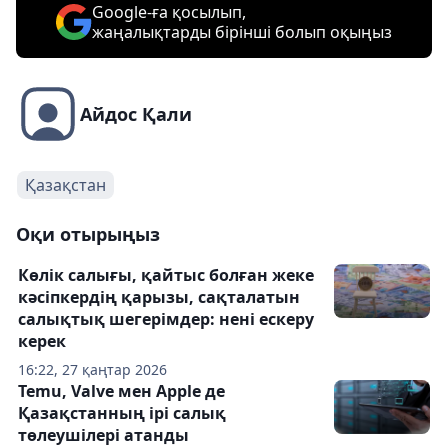
Google-ға қосылып,
жаңалықтарды бірінші болып оқыңыз
Айдос Қали
Қазақстан
Оқи отырыңыз
Көлік салығы, қайтыс болған жеке
кәсіпкердің қарызы, сақталатын
салықтық шегерімдер: нені ескеру
керек
16:22, 27 қаңтар 2026
Temu, Valve мен Apple де
Қазақстанның ірі салық
төлеушілері атанды