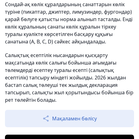
Сондай-ақ көлік құралдарының санаттарын көлік
түріне (пикаптар, джиптер, лимузиндер, фургондар)
қарай бөлуге қатысты норма алынып тасталды. Енді
көлік құралының санаты көлік құралын тіркеу
туралы куәлікте көрсетілген басқару құқығы
санатына (A, B, C, D) сәйкес айқындалады.
Салықтық есептілік нысандарын қысқарту
мақсатында көлік салығы бойынша ағымдағы
төлемдерді есептеу туралы есепті (салықтық
есептілік) тапсыру міндеті жойылды. 2026 жылдан
бастап салық төлеуші тек жылдық декларация
тапсырып, салықты жыл қорытындысы бойынша бір
рет төлейтін болады.
Мақаламен бөлісу