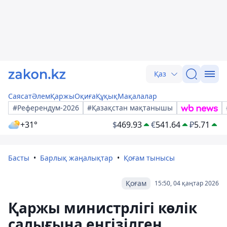
Қаз
Саясат
Әлем
Қаржы
Оқиға
Құқық
Мақалалар
#Референдум-2026
#Қазақстан мақтанышы
+31°
$
469.93
€
541.64
₽
5.71
Басты
Барлық жаңалықтар
Қоғам тынысы
Қоғам
15:50, 04 қаңтар 2026
Қаржы министрлігі көлік
салығына енгізілген