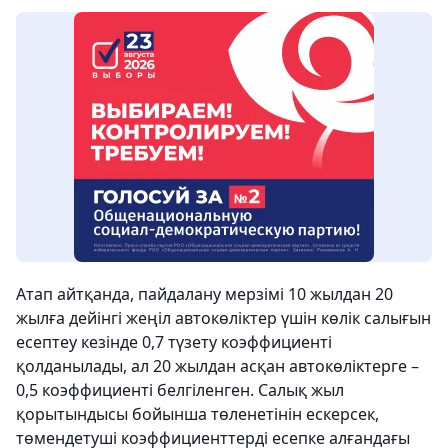
Атап айтқанда, пайдалану мерзімі 10 жылдан 20
жылға дейінгі жеңіл автокөліктер үшін көлік салығын
есептеу кезінде 0,7 түзету коэффициенті
қолданылады, ал 20 жылдан асқан автокөліктерге –
0,5 коэффициенті белгіленген. Салық жыл
қорытындысы бойынша төленетінін ескерсек,
төмендетуші коэффициенттерді есепке алғандағы