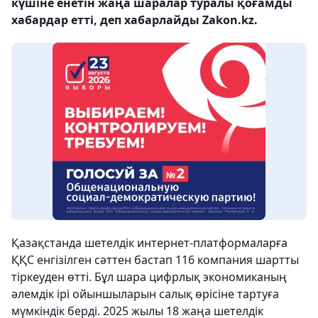
күшіне енетін жаңа шаралар туралы қоғамды
хабардар етті, деп хабарлайды Zakon.kz.
Қазақстанда шетелдік интернет-платформаларға
ҚҚС енгізілген сәттен бастап 116 компания шартты
тіркеуден өтті. Бұл шара цифрлық экономиканың
әлемдік ірі ойыншыларын салық өрісіне тартуға
мүмкіндік берді. 2025 жылы 18 жаңа шетелдік