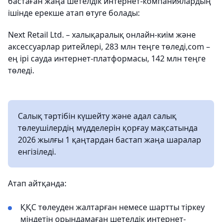
бастаған жаңа шетелдік интернет-компаниялардың
ішінде ерекше атап өтуге болады:
Next Retail Ltd. – халықаралық онлайн-киім және
аксессуарлар ритейлері, 283 млн теңге төледі,com –
ең ірі сауда интернет-платформасы, 142 млн теңге
төледі.
Салық тәртібін күшейту және адал салық
төлеушілердің мүдделерін қорғау мақсатында
2026 жылғы 1 қаңтардан бастап жаңа шаралар
енгізіледі.
Атап айтқанда:
ҚҚС төлеуден жалтарған немесе шартты тіркеу
міндетін орындамаған шетелдік интернет-