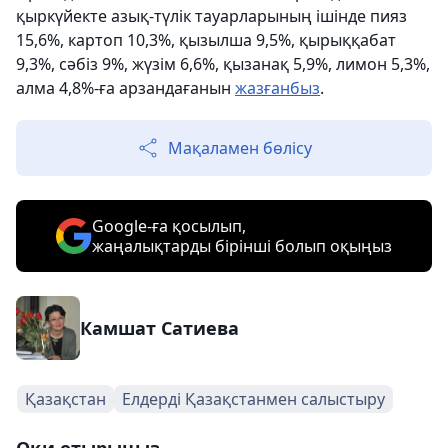
қыркүйекте азық-түлік тауарларының ішінде пияз
15,6%, картоп 10,3%, қызылша 9,5%, қырыққабат
9,3%, сәбіз 9%, жүзім 6,6%, қызанақ 5,9%, лимон 5,3%,
алма 4,8%-ға арзандағанын
жазғанбыз
.
Мақаламен бөлісу
Google-ға қосылып,
жаңалықтарды бірінші болып оқыңыз
Камшат Сатиева
Қазақстан
Елдерді Қазақстанмен салыстыру