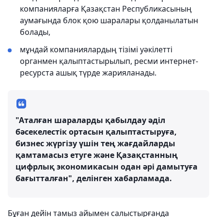
компанияларға Қазақстан Республикасының
аумағында блок қою шаралары қолданылатын
болады,
мұндай компаниялардың тізімі уәкілетті
органмен қалыптастырылып, ресми интернет-
ресурста ашық түрде жарияланады.
"Аталған шараларды қабылдау әділ
бәсекелестік ортасын қалыптастыруға,
бизнес жүргізу үшін тең жағдайларды
қамтамасыз етуге және Қазақстанның
цифрлық экономикасын одан әрі дамытуға
бағытталған", делінген хабарламада.
Бұған дейін тамыз айымен салыстырғанда