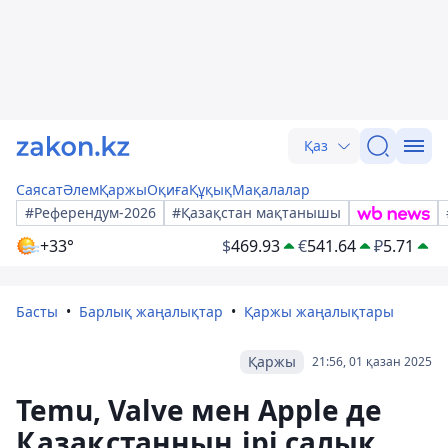
Қаз
Саясат
Әлем
Қаржы
Оқиға
Құқық
Мақалалар
#Референдум-2026
#Қазақстан мақтанышы
+33°
$
469.93
€
541.64
₽
5.71
Басты
Барлық жаңалықтар
Қаржы жаңалықтары
Қаржы
21:56, 01 қазан 2025
Temu, Valve мен Apple де
Қазақстанның ірі салық