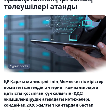
төлеушілері атанды
Сурет: gov.kz
ҚР Қаржы министрлігінің Мемлекеттік кірістер
комитеті шетелдік интернет-компанияларға
қатысты қосылған құн салығын (ҚҚС)
әкімшілендірудің ағымдағы нәтижелері,
сондай-ақ 2026 жылғы 1 қаңтардан бастап