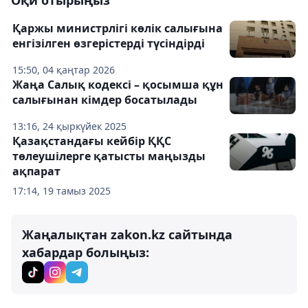
Оқи отырыңыз
Қаржы министрлігі көлік салығына
енгізілген өзгерістерді түсіндірді
15:50, 04 қаңтар 2026
Жаңа Салық кодексі – қосымша құн
салығынан кімдер босатылады
13:16, 24 қыркүйек 2025
Қазақстандағы кейбір ҚҚС
төлеушілерге қатысты маңызды
ақпарат
17:14, 19 тамыз 2025
Жаңалықтан zakon.kz сайтында
хабардар болыңыз: