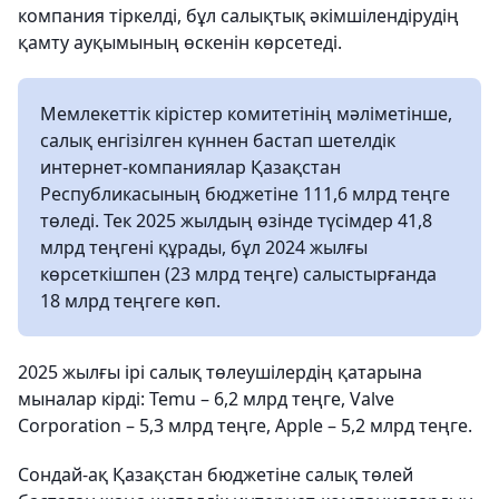
компания тіркелді, бұл салықтық әкімшілендірудің
қамту ауқымының өскенін көрсетеді.
Мемлекеттік кірістер комитетінің мәліметінше,
салық енгізілген күннен бастап шетелдік
интернет-компаниялар Қазақстан
Республикасының бюджетіне 111,6 млрд теңге
төледі. Тек 2025 жылдың өзінде түсімдер 41,8
млрд теңгені құрады, бұл 2024 жылғы
көрсеткішпен (23 млрд теңге) салыстырғанда
18 млрд теңгеге көп.
2025 жылғы ірі салық төлеушілердің қатарына
мыналар кірді: Temu – 6,2 млрд теңге, Valve
Corporation – 5,3 млрд теңге, Apple – 5,2 млрд теңге.
Сондай-ақ Қазақстан бюджетіне салық төлей