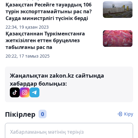
Қазақстан Ресейге тауардың 106
түрін экспорттамайтыны рас па?
Сауда министрлігі түсінік берді
22:34, 19 қазан 2023
Қазақстаннан Түркіменстанға
жеткізілген еттен бруцеллез
табылғаны рас па
20:22, 17 тамыз 2025
Жаңалықтан zakon.kz сайтында
хабардар болыңыз:
Пікірлер
0
Кіру