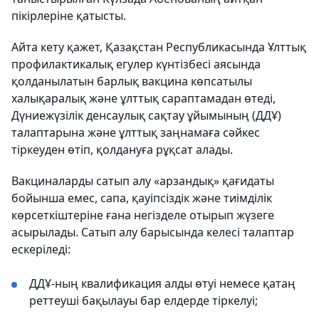
пікірлеріне қатысты.
Айта кету қажет, Қазақстан Республикасында Ұлттық
профилактикалық егулер күнтізбесі аясында
қолданылатын барлық вакцина көпсатылы
халықаралық және ұлттық сараптамадан өтеді,
Дүниежүзілік денсаулық сақтау ұйымының (ДДҰ)
талаптарына және ұлттық заңнамаға сәйкес
тіркеуден өтіп, қолдануға рұқсат алады.
Вакциналарды сатып алу «арзандық» қағидаты
бойынша емес, сапа, қауіпсіздік және тиімділік
көрсеткіштеріне ғана негізделе отырып жүзеге
асырылады. Сатып алу барысында келесі талаптар
ескеріледі:
ДДҰ-ның квалификация алды өтуі немесе қатаң
реттеуші бақылауы бар елдерде тіркелуі;