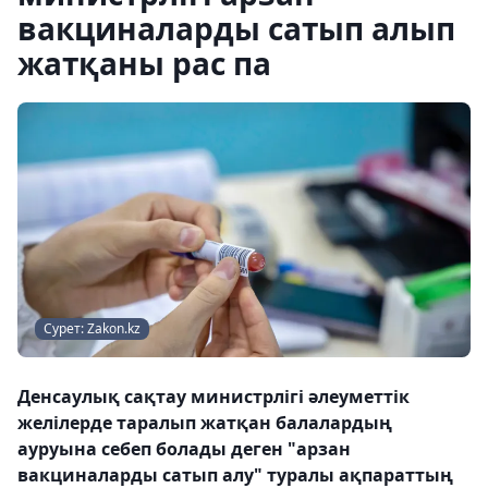
вакциналарды сатып алып
жатқаны рас па
Сурет: Zakon.kz
Денсаулық сақтау министрлігі әлеуметтік
желілерде таралып жатқан балалардың
ауруына себеп болады деген "арзан
вакциналарды сатып алу" туралы ақпараттың