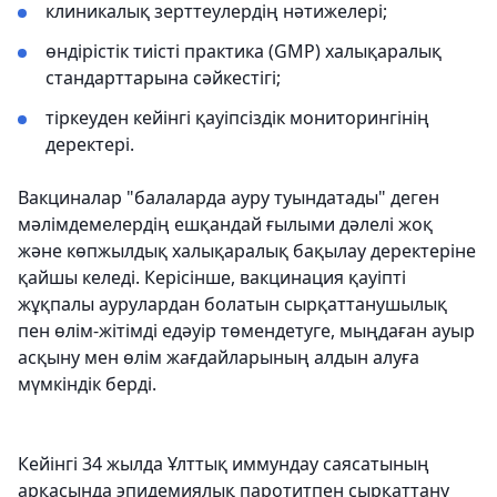
клиникалық зерттеулердің нәтижелері;
өндірістік тиісті практика (GMP) халықаралық
стандарттарына сәйкестігі;
тіркеуден кейінгі қауіпсіздік мониторингінің
деректері.
Вакциналар "балаларда ауру туындатады" деген
мәлімдемелердің ешқандай ғылыми дәлелі жоқ
және көпжылдық халықаралық бақылау деректеріне
қайшы келеді. Керісінше, вакцинация қауіпті
жұқпалы аурулардан болатын сырқаттанушылық
пен өлім-жітімді едәуір төмендетуге, мыңдаған ауыр
асқыну мен өлім жағдайларының алдын алуға
мүмкіндік берді.
Кейінгі 34 жылда Ұлттық иммундау саясатының
арқасында эпидемиялық паротитпен сырқаттану