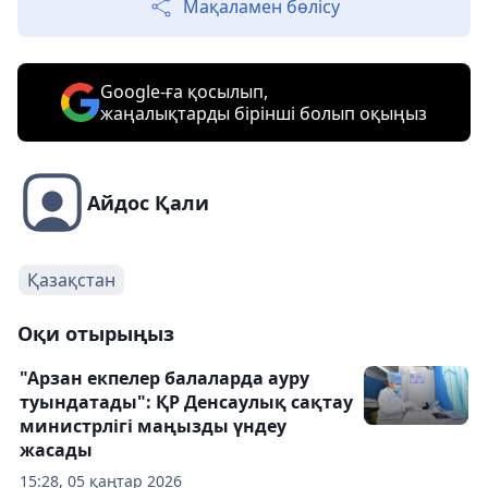
Мақаламен бөлісу
Google-ға қосылып,
жаңалықтарды бірінші болып оқыңыз
Айдос Қали
Қазақстан
Оқи отырыңыз
"Арзан екпелер балаларда ауру
туындатады": ҚР Денсаулық сақтау
министрлігі маңызды үндеу
жасады
15:28, 05 қаңтар 2026