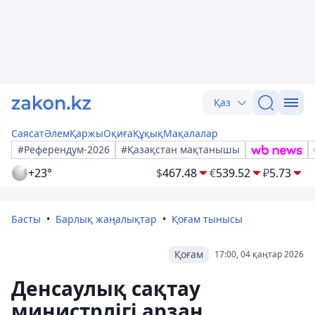
Қаз
Саясат
Әлем
Қаржы
Оқиға
Құқық
Мақалалар
#Референдум-2026
#Қазақстан мақтанышы
+23°
$
467.48
€
539.52
₽
5.73
Басты
Барлық жаңалықтар
Қоғам тынысы
Қоғам
17:00, 04 қаңтар 2026
Денсаулық сақтау
министрлігі арзан