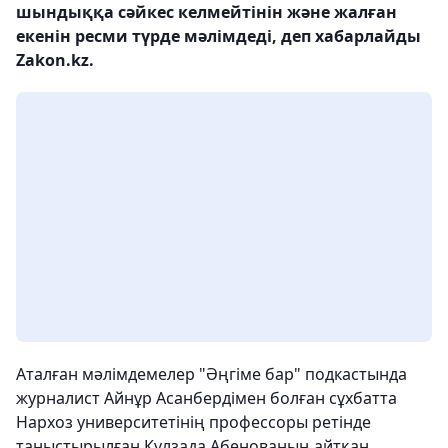
шындыққа сәйкес келмейтінін және жалған
екенін ресми түрде мәлімдеді, деп хабарлайды
Zakon.kz.
Аталған мәлімдемелер "Әңгіме бар" подкастында
журналист Айнұр Асанбердімен болған сұхбатта
Нархоз университетінің профессоры ретінде
таныстырылған Күлзада Абенованың айтқан