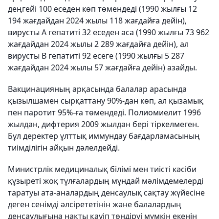
деңгейі 100 еседен көп төмендеді (1990 жылғы 12
194 жағдайдан 2024 жылы 118 жағдайға дейін),
вирусты А гепатиті 32 еседен аса (1990 жылғы 73 962
жағдайдан 2024 жылы 2 289 жағдайға дейін), ал
вирусты В гепатиті 92 есеге (1990 жылғы 5 287
жағдайдан 2024 жылы 57 жағдайға дейін) азайды.
Вакцинацияның арқасында балалар арасында
қызылшамен сырқаттану 90%-дан көп, ал қызамық
пен паротит 95%-ға төмендеді. Полиомиелит 1996
жылдан, дифтерия 2009 жылдан бері тіркелмеген.
Бұл деректер ұлттық иммундау бағдарламасының
тиімділігін айқын дәлелдейді.
Министрлік медициналық білімі мен тиісті кәсіби
құзыреті жоқ тұлғалардың мұндай мәлімдемелерді
таратуы ата-аналардың денсаулық сақтау жүйесіне
деген сенімді әлсірететінін және балалардың
денсаулығына нақты қауіп төндіруі мүмкін екенін