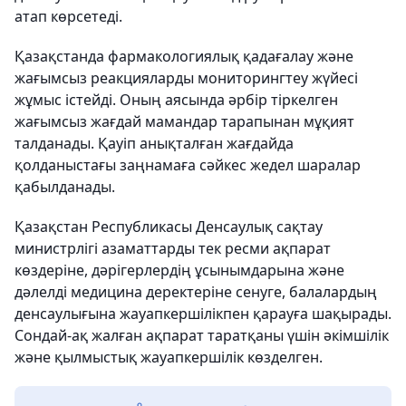
атап көрсетеді.
Қазақстанда фармакологиялық қадағалау және
жағымсыз реакцияларды мониторингтеу жүйесі
жұмыс істейді. Оның аясында әрбір тіркелген
жағымсыз жағдай мамандар тарапынан мұқият
талданады. Қауіп анықталған жағдайда
қолданыстағы заңнамаға сәйкес жедел шаралар
қабылданады.
Қазақстан Республикасы Денсаулық сақтау
министрлігі азаматтарды тек ресми ақпарат
көздеріне, дәрігерлердің ұсынымдарына және
дәлелді медицина деректеріне сенуге, балалардың
денсаулығына жауапкершілікпен қарауға шақырады.
Сондай-ақ жалған ақпарат таратқаны үшін әкімшілік
және қылмыстық жауапкершілік көзделген.