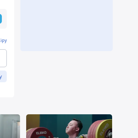
Кіру
у