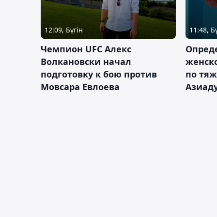
12:09, Бүгін
11:48, Б
Чемпион UFC Алекс
Опреде
Волкановски начал
женско
подготовку к бою против
по тяж
Мовсара Евлоева
Азиад