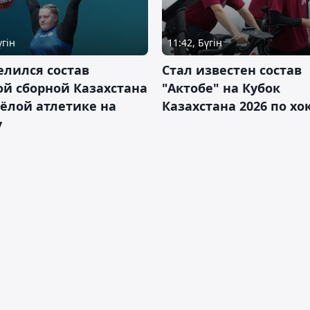
үгін
11:42, Бүгін
лился состав
Стал известен состав
й сборной Казахстана
"Актобе" на Кубок
ёлой атлетике на
Казахстана 2026 по х
у