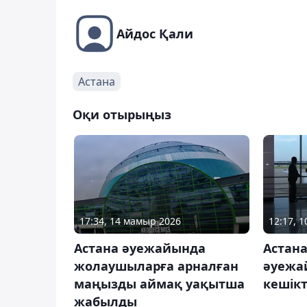
Айдос Қали
Астана
Оқи отырыңыз
17:34, 14 мамыр 2026
12:17, 
Астана әуежайында
Астан
жолаушыларға арналған
әуежа
маңызды аймақ уақытша
кешікт
жабылды