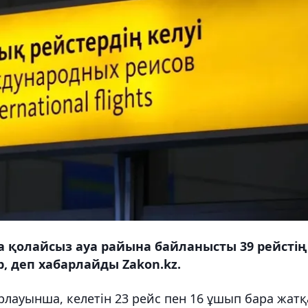
 қолайсыз ауа райына байланысты 39 рейстің
, деп хабарлайды Zakon.kz.
лауынша, келетін 23 рейс пен 16 ұшып бара жатқ