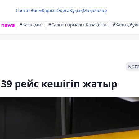
Саясат
Әлем
Қаржы
Оқиға
Құқық
Мақалалар
#Қазақмыс
#Салыстырмалы Қазақстан
#Халық бухг
Қоғ
39 рейс кешігіп жатыр