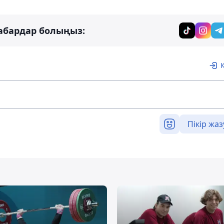
абардар болыңыз:
Пікір жаз