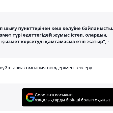
п шығу пункттерінен кеш келуіне байланысты
мет түрі әдеттегідей жұмыс істеп, олардың
 қызмет көрсетуді қамтамасыз етіп жатыр", -
күйін авиакомпания өкілдерімен тексеру
Google-ға қосылып,
жаңалықтарды бірінші болып оқыңыз