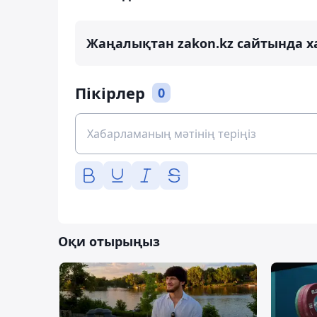
Жаңалықтан zakon.kz сайтында х
Пікірлер
0
Оқи отырыңыз