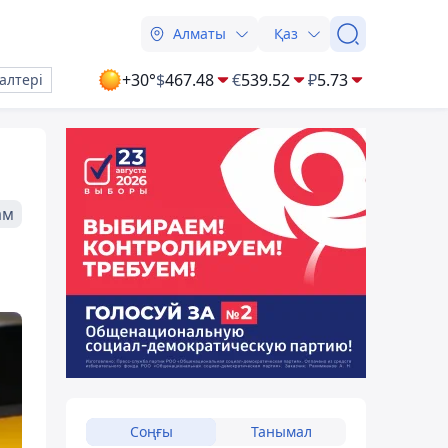
Алматы
Қаз
+30°
$
467.48
€
539.52
₽
5.73
алтері
ам
Соңғы
Танымал