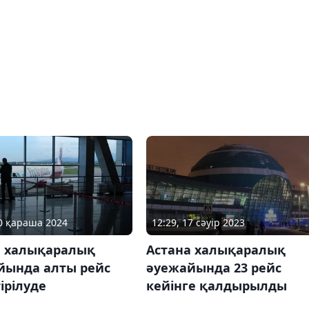
10 қараша 2024
12:29, 17 сәуір 2023
а халықаралық
Астана халықаралық
йында алты рейс
әуежайында 23 рейс
ірілуде
кейінге қалдырылды