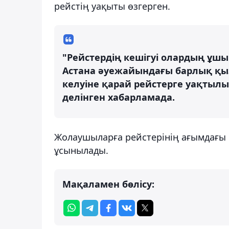
рейстің уақыты өзгерген.
"Рейстердің кешігуі олардың ұшы
Астана әуежайындағы барлық қыз
келуіне қарай рейстерге уақтылы
делінген хабарламада.
Жолаушыларға рейстерінің ағымдағы 
ұсынылады.
Мақаламен бөлісу: