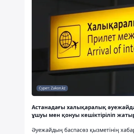
Сурет: Zakon.kz
Астанадағы халықаралық әуежайда
ұшуы мен қонуы кешіктіріліп жатыр
Әуежайдың баспасөз қызметінің хабар