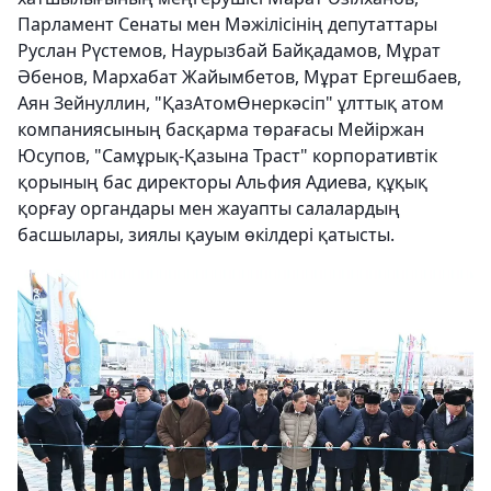
Парламент Сенаты мен Мәжілісінің депутаттары
Руслан Рүстемов, Наурызбай Байқадамов, Мұрат
Әбенов, Мархабат Жайымбетов, Мұрат Ергешбаев,
Аян Зейнуллин, "ҚазАтомӨнеркәсіп" ұлттық атом
компаниясының басқарма төрағасы Мейіржан
Юсупов, "Самұрық-Қазына Траст" корпоративтік
қорының бас директоры Альфия Адиева, құқық
қорғау органдары мен жауапты салалардың
басшылары, зиялы қауым өкілдері қатысты.