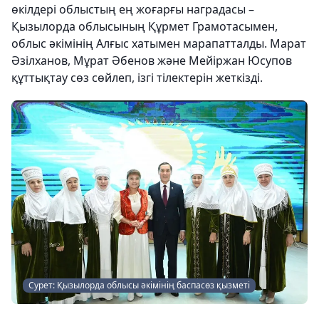
өкілдері облыстың ең жоғарғы наградасы –
Қызылорда облысының Құрмет Грамотасымен,
облыс әкімінің Алғыс хатымен марапатталды. Марат
Әзілханов, Мұрат Әбенов және Мейіржан Юсупов
құттықтау сөз сөйлеп, ізгі тілектерін жеткізді.
Сурет: Қызылорда облысы әкімінің баспасөз қызметі