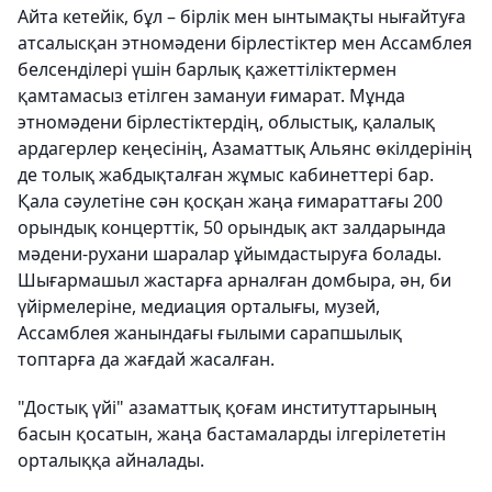
Айта кетейік, бұл – бірлік мен ынтымақты нығайтуға
атсалысқан этномәдени бірлестіктер мен Ассамблея
белсенділері үшін барлық қажеттіліктермен
қамтамасыз етілген замануи ғимарат. Мұнда
этномәдени бірлестіктердің, облыстық, қалалық
ардагерлер кеңесінің, Азаматтық Альянс өкілдерінің
де толық жабдықталған жұмыс кабинеттері бар.
Қала сәулетіне сән қосқан жаңа ғимараттағы 200
орындық концерттік, 50 орындық акт залдарында
мәдени-рухани шаралар ұйымдастыруға болады.
Шығармашыл жастарға арналған домбыра, ән, би
үйірмелеріне, медиация орталығы, музей,
Ассамблея жанындағы ғылыми сарапшылық
топтарға да жағдай жасалған.
"Достық үйі" азаматтық қоғам институттарының
басын қосатын, жаңа бастамаларды ілгерілететін
орталыққа айналады.