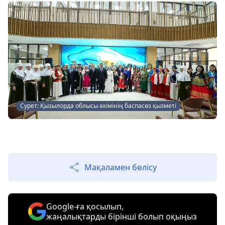
Сурет: Қызылорда облысы әкімінің баспасөз қызметі
Мақаламен бөлісу
Google-ға қосылып,
жаңалықтарды бірінші болып оқыңыз