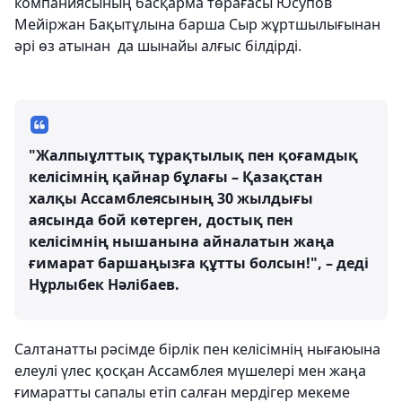
компаниясының басқарма төрағасы Юсупов
Мейіржан Бақытұлына барша Сыр жұртшылығынан
әрі өз атынан да шынайы алғыс білдірді.
"Жалпыұлттық тұрақтылық пен қоғамдық
келісімнің қайнар бұлағы – Қазақстан
халқы Ассамблеясының 30 жылдығы
аясында бой көтерген, достық пен
келісімнің нышанына айналатын жаңа
ғимарат баршаңызға құтты болсын!", – деді
Нұрлыбек Нәлібаев.
Салтанатты рәсімде бірлік пен келісімнің нығаюына
елеулі үлес қосқан Ассамблея мүшелері мен жаңа
ғимаратты сапалы етіп салған мердігер мекеме