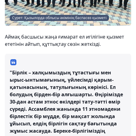
Сурет: Қызылорда облысы әкімінің баспасөз қызметі
Аймақ басшысы жаңа ғимарат ел игілігіне қызмет
ететінін айтып, құттықтау сөзін жеткізді.
"Бірлік – халқымыздың тұтастығы мен
ырыс-ынтымағының, үйлесімді қарым-
қатынасының, татулығының көрінісі. Ел
болудың бірден-бір алғышарты. Өңірімізде
30-дан астам этнос өкілдері тату-тәтті өмір
сүреді. Ассамблея жанында 11 этномәдени
бірлестік бір мүдде, бір мақсат жолында
ұйысып, елдің бірлігін сақтау бағытында
жұмыс жасауда. Береке-бірлігіміздің