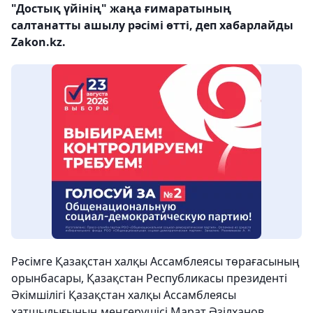
"Достық үйінің" жаңа ғимаратының
салтанатты ашылу рәсімі өтті, деп хабарлайды
Zakon.kz.
Рәсімге Қазақстан халқы Ассамблеясы төрағасының
орынбасары, Қазақстан Республикасы президенті
Әкімшілігі Қазақстан халқы Ассамблеясы
хатшылығының меңгерушісі Марат Әзілханов,