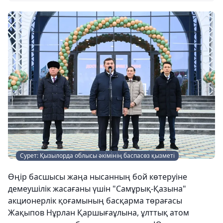
Сурет: Қызылорда облысы әкімінің баспасөз қызметі
Өңір басшысы жаңа нысанның бой көтеруіне
демеушілік жасағаны үшін "Самұрық-Қазына"
акционерлік қоғамының басқарма төрағасы
Жақыпов Нұрлан Қаршығаұлына, ұлттық атом