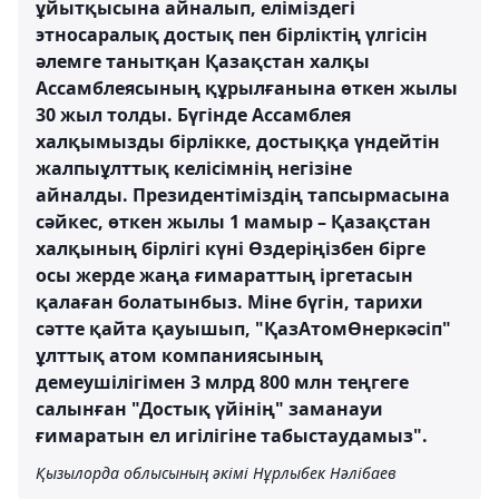
ұйытқысына айналып, еліміздегі
этносаралық достық пен бірліктің үлгісін
әлемге танытқан Қазақстан халқы
Ассамблеясының құрылғанына өткен жылы
30 жыл толды. Бүгінде Ассамблея
халқымызды бірлікке, достыққа үндейтін
жалпыұлттық келісімнің негізіне
айналды. Президентіміздің тапсырмасына
сәйкес, өткен жылы 1 мамыр – Қазақстан
халқының бірлігі күні Өздеріңізбен бірге
осы жерде жаңа ғимараттың іргетасын
қалаған болатынбыз. Міне бүгін, тарихи
сәтте қайта қауышып, "ҚазАтомӨнеркәсіп"
ұлттық атом компаниясының
демеушілігімен 3 млрд 800 млн теңгеге
салынған "Достық үйінің" заманауи
ғимаратын ел игілігіне табыстаудамыз".
Қызылорда облысының әкімі Нұрлыбек Нәлібаев