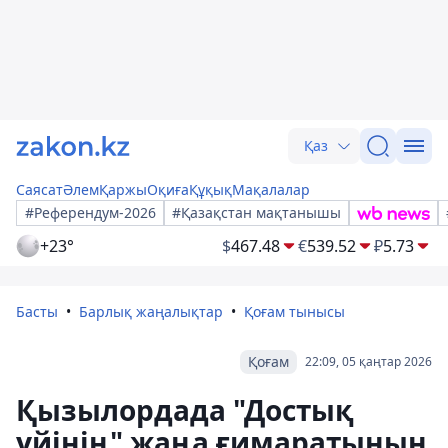
Қаз
Саясат
Әлем
Қаржы
Оқиға
Құқық
Мақалалар
#Референдум-2026
#Қазақстан мақтанышы
+23°
$
467.48
€
539.52
₽
5.73
Басты
Барлық жаңалықтар
Қоғам тынысы
Қоғам
22:09, 05 қаңтар 2026
Қызылордада "Достық
үйінің" жаңа ғимаратының