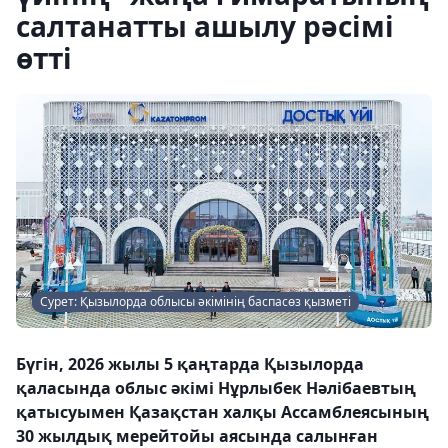
салтанатты ашылу рәсімі
өтті
Сурет: Қызылорда облысы әкімінің баспасөз қызметі
Бүгін, 2026 жылы 5 қаңтарда Қызылорда
қаласында облыс әкімі Нұрлыбек Нәлібаевтың
қатысуымен Қазақстан халқы Ассамблеясының
30 жылдық мерейтойы аясында салынған