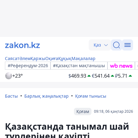
Қаз
Саясат
Әлем
Қаржы
Оқиға
Құқық
Мақалалар
#Референдум-2026
#Қазақстан мақтанышы
+23°
$
469.93
€
541.64
₽
5.71
Басты
Барлық жаңалықтар
Қоғам тынысы
Қоғам
09:18, 06 қаңтар 2026
Қазақстанда танымал шай
түрлерінен қауіпті