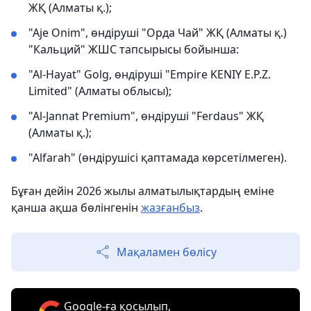
ЖҚ (Алматы қ.);
"Aje Onim", өндіруші "Орда Чай" ЖҚ (Алматы қ.)
"Кальций" ЖШС тапсырысы бойынша:
"Al-Hayat" Golg, өндіруші "Empire KENIY E.P.Z.
Limited" (Алматы облысы);
"Al-Jannat Premium", өндіруші "Ferdaus" ЖҚ
(Алматы қ.);
"Alfarah" (өндірушісі қаптамада көрсетілмеген).
Бұған дейін 2026 жылы алматылықтардың еміне
қанша ақша бөлінгенін
жазғанбыз
.
Мақаламен бөлісу
Google-ға қосылып,