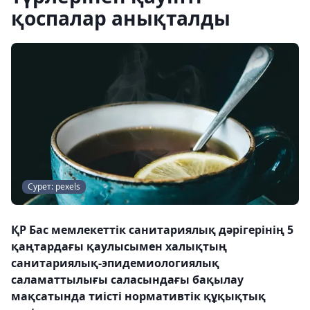
қоспалар анықталды
Сурет: pexels
ҚР Бас мемлекеттік санитариялық дәрігерінің 5
қаңтардағы қаулысымен халықтың
санитариялық-эпидемиологиялық
саламаттылығы саласындағы бақылау
мақсатында тиісті нормативтік құқықтық