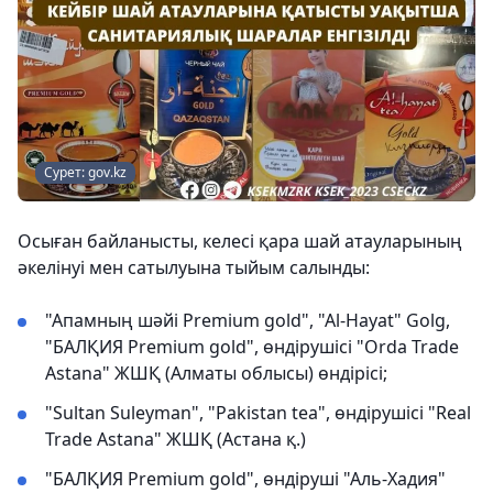
Сурет: gov.kz
Осыған байланысты, келесі қара шай атауларының
әкелінуі мен сатылуына тыйым салынды:
"Апамның шәйі Premium gold", "Al-Hayat" Golg,
"БАЛҚИЯ Premium gold", өндірушісі "Orda Trade
Astana" ЖШҚ (Алматы облысы) өндірісі;
"Sultan Suleyman", "Pakistan tea", өндірушісі "Real
Trade Astana" ЖШҚ (Астана қ.)
"БАЛҚИЯ Premium gold", өндіруші "Аль-Хадия"