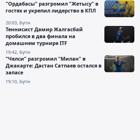
"Ордабасы" разгромил "Жетысу" в
гостях и укрепил лидерство в КПЛ
20:03, Бүгін
Теннисист Дамир Жалгасбай
пробился в два финала на
домашнем турнире ITF
19:42, Бүгін
"Челси" разгромил "Милан" в
Джакарте: Дастан Сатпаев остался в
запасе
19:10, Бүгін