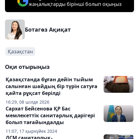
жаңалықтарды бірінші болып оқыңыз
Ботагөз Ақиқат
Қазақстан
Оқи отырыңыз
Қазақстанда бұған дейін тыйым
салынған шайдың бір түрін сатуға
қайта рұқсат берілді
16:29, 08 шілде 2026
Сархат Бейсенова ҚР Бас
мемлекеттік санитарлық дәрігері
болып тағайындалды
11:07, 17 қыркүйек 2024
ДСМ санитарлық-