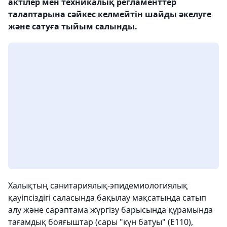
актілер мен техникалық регламенттер
талаптарына сәйкес келмейтін шайды әкелуге
және сатуға тыйым салынды.
Халықтың санитариялық-эпидемиологиялық
қауіпсіздігі саласында бақылау мақсатында сатып
алу және сараптама жүргізу барысында құрамында
тағамдық бояғыштар (сары "күн батуы" (E110),