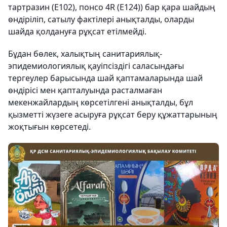
тартразин (E102), понсо 4R (E124)) бар қара шайдың
өндіріліп, сатылу фактілері анықталды, оларды
шайда қолдануға рұқсат етілмейді.
Бұдан бөлек, халықтың санитариялық-
эпидемиологиялық қауіпсіздігі саласындағы
тергеулер барысында шай қаптамаларында шай
өндірісі мен қапталуында расталмаған
мекенжайлардың көрсетілгені анықталды, бұл
қызметті жүзеге асыруға рұқсат беру құжаттарының
жоқтығын көрсетеді.