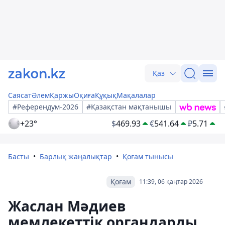
Қаз
Саясат
Әлем
Қаржы
Оқиға
Құқық
Мақалалар
#Референдум-2026
#Қазақстан мақтанышы
+23°
$
469.93
€
541.64
₽
5.71
Басты
Барлық жаңалықтар
Қоғам тынысы
Қоғам
11:39, 06 қаңтар 2026
Жаслан Мәдиев
мемлекеттік органдарды