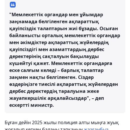
"Мемлекеттік органдар мен ұйымдар
заңнамада белгіленген ақпараттық
қауіпсіздік талаптарын жиі бұзады. Осыған
байланысты орталық мемлекеттік органдар
мен әкімдіктер ақпараттық жүйелердің
қауіпсіздігі мен азаматтардың дербес
деректерінің сақталуын бақылауды
күшейтуі қажет. Мемлекеттік органдарға
еске салғым келеді – барлық талаптар
заңмен нақты белгіленген. Сіздер
өздеріңізге тиесілі ақпараттық жүйелерден
дербес деректердің таралуына жеке
жауапкершілік арқалайсыздар", – деп
ескертті министр.
Бұған дейін 2025 жылы полиция алты мыңға жуық
жоғалып кеткен баланы тапқанын
жазғанбыз
.