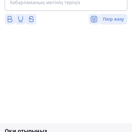
Пікір жазу
Оқи отырыңыз