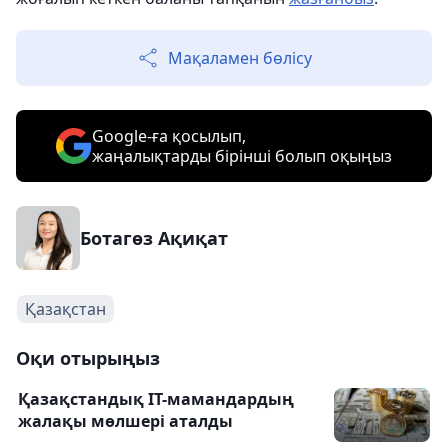
Мақаламен бөлісу
Google-ға қосылып,
жаңалықтарды бірінші болып оқыңыз
Ботагөз Ақиқат
Қазақстан
Оқи отырыңыз
Қазақстандық IT-мамандардың
жалақы мөлшері аталды