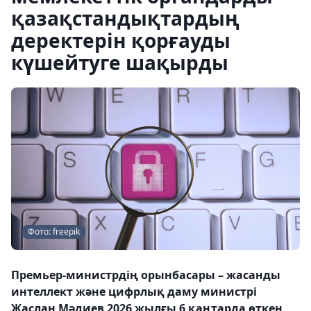
қазақстандықтардың
деректерін қорғауды
күшейтуге шақырды
Фото: freepik
Премьер-министрдің орынбасары – жасанды
интеллект және цифрлық даму министрі
Жаслан Мәдиев 2026 жылғы 6 қаңтарда өткен