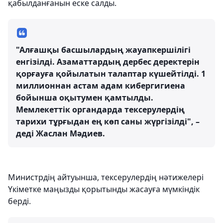
қабылданғанын еске салды.
"Алғашқы басшылардың жауапкершілігі
енгізілді. Азаматтардың дербес деректерін
қорғауға қойылатын талаптар күшейтілді. 1
миллионнан астам адам кибергигиена
бойынша оқытумен қамтылды.
Мемлекеттік органдарда тексерулердің
тарихи тұрғыдан ең көп саны жүргізілді", –
деді Жаслан Мәдиев.
Министрдің айтуынша, тексерулердің нәтижелері
Үкіметке маңызды қорытынды жасауға мүмкіндік
берді.