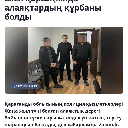
алаяқтардың құрбаны
болды
Сурет: polisia.kz
Қарағанды облысының полиция қызметкерлері
Жаңа жыл түні болған алаяқтық дерегі
бойынша түскен арызға жедел үн қатып, тергеу
шараларын бастады, деп хабарлайды Zakon.kz