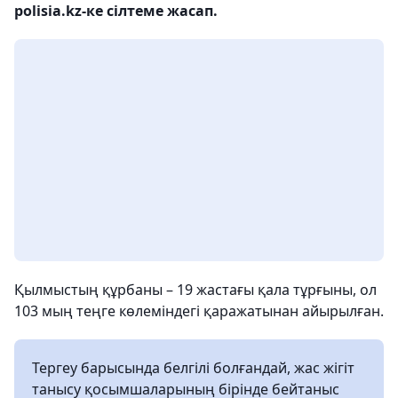
polisia.kz-ке сілтеме жасап.
Қылмыстың құрбаны – 19 жастағы қала тұрғыны, ол
103 мың теңге көлеміндегі қаражатынан айырылған.
Тергеу барысында белгілі болғандай, жас жігіт
танысу қосымшаларының бірінде бейтаныс