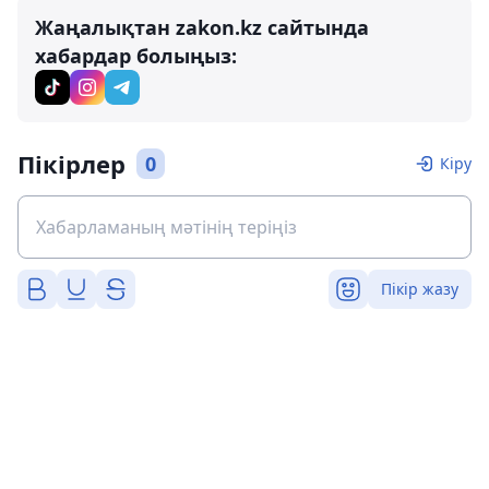
Жаңалықтан zakon.kz сайтында
хабардар болыңыз:
Пікірлер
0
Кіру
Пікір жазу