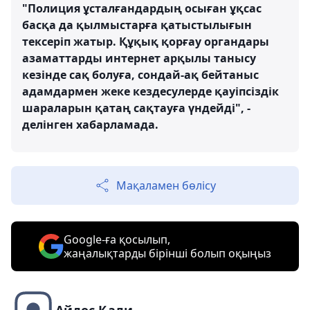
"Полиция ұсталғандардың осыған ұқсас
басқа да қылмыстарға қатыстылығын
тексеріп жатыр. Құқық қорғау органдары
азаматтарды интернет арқылы танысу
кезінде сақ болуға, сондай-ақ бейтаныс
адамдармен жеке кездесулерде қауіпсіздік
шараларын қатаң сақтауға үндейді", -
делінген хабарламада.
Мақаламен бөлісу
Google-ға қосылып,
жаңалықтарды бірінші болып оқыңыз