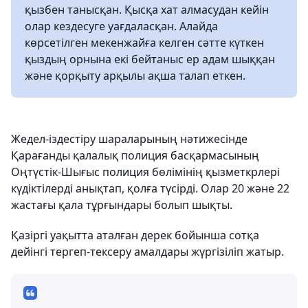
қызбен танысқан. Қысқа хат алмасудан кейін
олар кездесуге уағдаласқан. Алайда
көрсетілген мекенжайға келген сәтте күткен
қыздың орнына екі бейтаныс ер адам шыққан
және қорқыту арқылы ақша талап еткен.
Жедел-іздестіру шараларының нәтижесінде
Қарағанды қалалық полиция басқармасының
Оңтүстік-Шығыс полиция бөлімінің қызметкрлері
күдіктілерді анықтап, қолға түсірді. Олар 20 және 22
жастағы қала тұрғындары болып шықты.
Қазіргі уақытта аталған дерек бойынша сотқа
дейінгі тергеп-тексеру амалдары жүргізіліп жатыр.