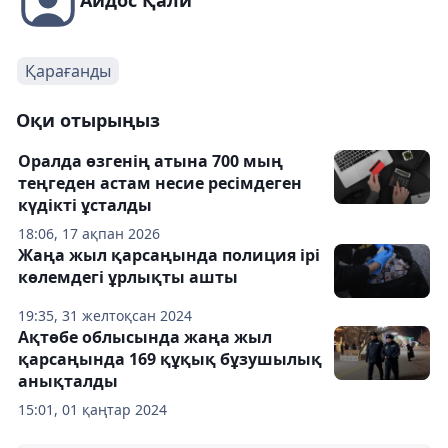
Айдос Қали
Қарағанды
Оқи отырыңыз
Оралда өзгенің атына 700 мың
теңгеден астам несие ресімдеген
күдікті ұсталды
18:06, 17 ақпан 2026
Жаңа жыл қарсаңында полиция ірі
көлемдегі ұрлықты ашты
19:35, 31 желтоқсан 2024
Ақтөбе облысында жаңа жыл
қарсаңында 169 құқық бұзушылық
анықталды
15:01, 01 қаңтар 2024