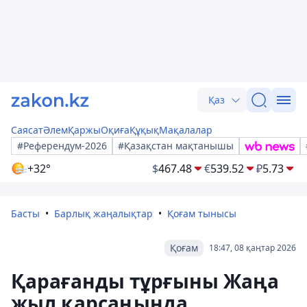
Қаз
Саясат
Әлем
Қаржы
Оқиға
Құқық
Мақалалар
#Референдум-2026
#Қазақстан мақтанышы
+32°
$
467.48
€
539.52
₽
5.73
Басты
Барлық жаңалықтар
Қоғам тынысы
Қоғам
18:47, 08 қаңтар 2026
Қарағанды тұрғыны Жаңа
жыл қарсаңында