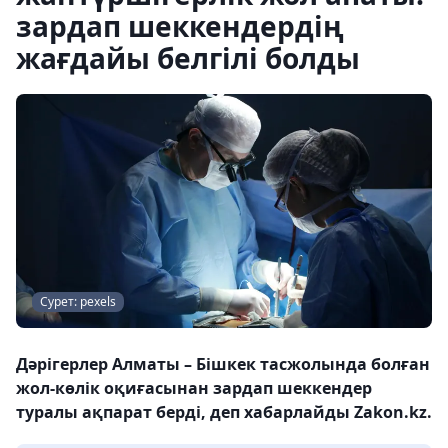
зардап шеккендердің
жағдайы белгілі болды
Сурет: pexels
Дәрігерлер Алматы – Бішкек тасжолында болған
жол-көлік оқиғасынан зардап шеккендер
туралы ақпарат берді, деп хабарлайды Zakon.kz.