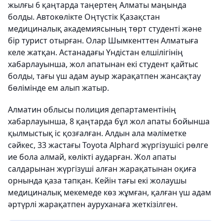
жылғы 6 қаңтарда таңертең Алматы маңында
болды. Автокөлікте Оңтүстік Қазақстан
медициналық академиясының төрт студенті және
бір турист отырған. Олар Шымкенттен Алматыға
келе жатқан. Астанадағы Үндістан елшілігінің
хабарлауынша, жол апатынан екі студент қайтыс
болды, тағы үш адам ауыр жарақатпен жансақтау
бөлімінде ем алып жатыр.
Алматин облысы полиция департаментінің
хабарлауынша, 8 қаңтарда бұл жол апаты бойынша
қылмыстық іс қозғалған. Алдын ала мәліметке
сәйкес, 33 жастағы Toyota Alphard жүргізушісі рөлге
ие бола алмай, көлікті аударған. Жол апаты
салдарынан жүргізуші алған жарақатынан оқиға
орнында қаза тапқан. Кейін тағы екі жолаушы
медициналық мекемеде көз жұмған, қалған үш адам
әртүрлі жарақатпен ауруханаға жеткізілген.