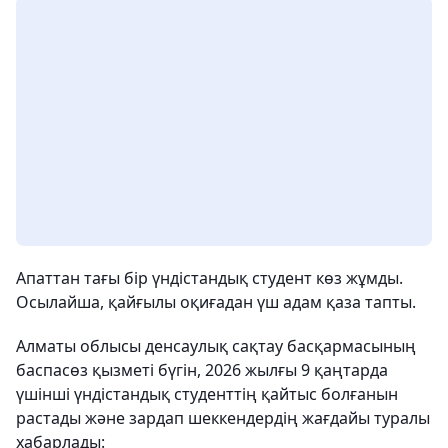
Апаттан тағы бір үндістандық студент көз жұмды.
Осылайша, қайғылы оқиғадан үш адам қаза тапты.
Алматы облысы денсаулық сақтау басқармасының
баспасөз қызметі бүгін, 2026 жылғы 9 қаңтарда
үшінші үндістандық студенттің қайтыс болғанын
растады және зардап шеккендердің жағдайы туралы
хабарлады: