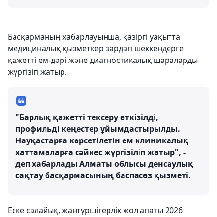
Басқарманың хабарлауынша, қазіргі уақытта
медициналық қызметкер зардап шеккендерге
қажетті ем-дәрі және диагностикалық шараларды
жүргізіп жатыр.
"Барлық қажетті тексеру өткізілді,
профильді кеңестер ұйымдастырылды.
Науқастарға көрсетілетін ем клиникалық
хаттамаларға сәйкес жүргізіліп жатыр", -
деп хабарлады Алматы облысы денсаулық
сақтау басқармасының баспасөз қызметі.
Еске салайық, жантүршігерлік жол апаты 2026