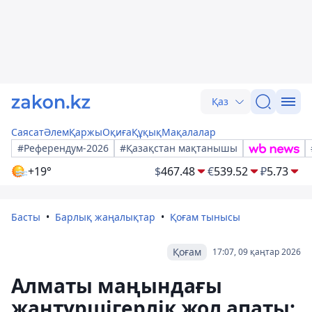
Қаз
Саясат
Әлем
Қаржы
Оқиға
Құқық
Мақалалар
#Референдум-2026
#Қазақстан мақтанышы
+19°
$
467.48
€
539.52
₽
5.73
Басты
Барлық жаңалықтар
Қоғам тынысы
Қоғам
17:07, 09 қаңтар 2026
Алматы маңындағы
жантүршігерлік жол апаты: