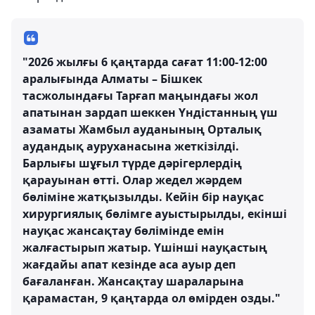
"2026 жылғы 6 қаңтарда сағат 11:00-12:00
аралығында Алматы – Бішкек
тасжолындағы Тарғап маңындағы жол
апатынан зардап шеккен Үндістанның үш
азаматы Жамбыл ауданының Орталық
аудандық ауруханасына жеткізілді.
Барлығы шұғыл түрде дәрігерлердің
қарауынан өтті. Олар жедел жәрдем
бөліміне жатқызылды. Кейін бір науқас
хирургиялық бөлімге ауыстырылды, екінші
науқас жансақтау бөлімінде емін
жалғастырып жатыр. Үшінші науқастың
жағдайы апат кезінде аса ауыр деп
бағаланған. Жансақтау шараларына
қарамастан, 9 қаңтарда ол өмірден озды."