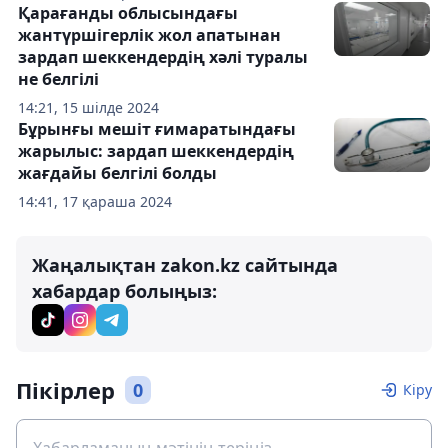
Қарағанды облысындағы
жантүршігерлік жол апатынан
зардап шеккендердің хәлі туралы
не белгілі
14:21, 15 шілде 2024
Бұрынғы мешіт ғимаратындағы
жарылыс: зардап шеккендердің
жағдайы белгілі болды
14:41, 17 қараша 2024
Жаңалықтан zakon.kz сайтында
хабардар болыңыз:
Пікірлер
0
Кіру