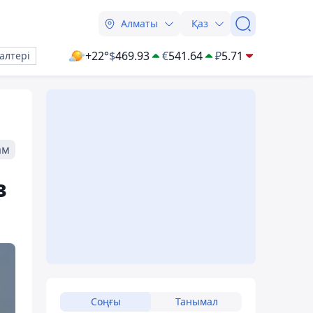
Алматы
Қаз
+22°
$
469.93
€
541.64
₽
5.71
алтері
ам
в
Соңғы
Танымал