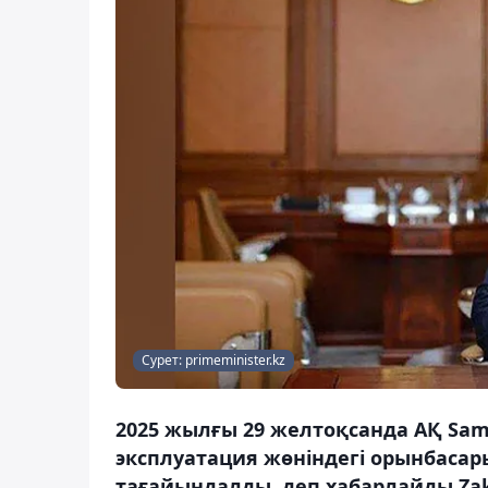
Сурет: primeminister.kz
2025 жылғы 29 желтоқсанда АҚ Sam
эксплуатация жөніндегі орынбаса
тағайындалды, деп хабарлайды Zak