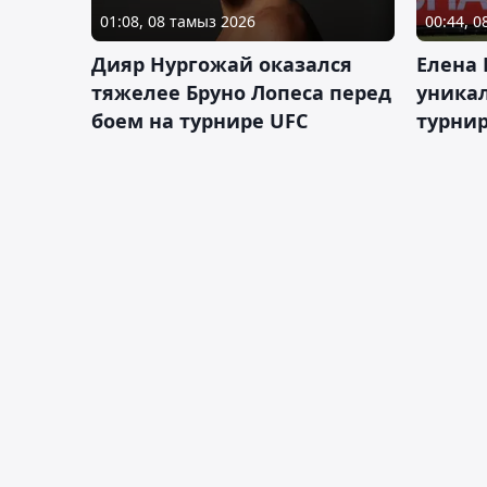
01:08, 08 тамыз 2026
00:44, 
Дияр Нургожай оказался
Елена
тяжелее Бруно Лопеса перед
уника
боем на турнире UFC
турнир