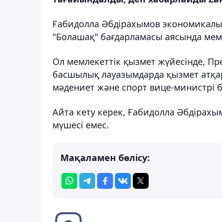
Ғабидолла Әбдірахымов экономикалық
"Болашақ" бағдарламасы аясында мемл
Ол мемлекеттік қызмет жүйесінде, Пре
басшылық лауазымдарда қызмет атқар
мәдениет және спорт вице-министрі б
Айта кету керек, Ғабидолла Әбдірахы
мүшесі емес.
Мақаламен бөлісу: