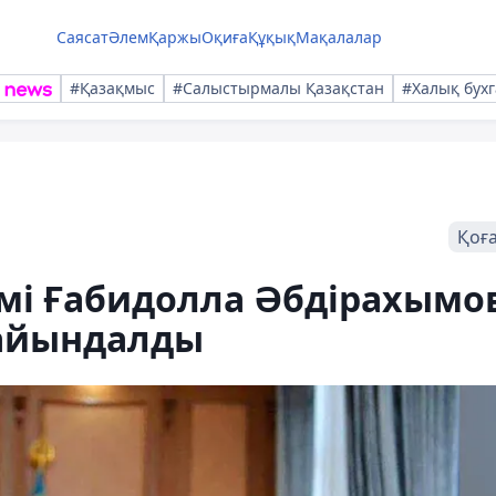
Саясат
Әлем
Қаржы
Оқиға
Құқық
Мақалалар
#Қазақмыс
#Салыстырмалы Қазақстан
#Халық бухг
Қоғ
імі Ғабидолла Әбдірахымо
ғайындалды