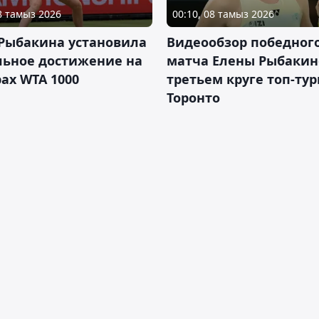
08 тамыз 2026
00:10, 08 тамыз 2026
 Рыбакина установила
Видеообзор победног
льное достижение на
матча Елены Рыбакин
ах WTA 1000
третьем круге топ-тур
Торонто