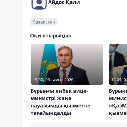
Айдос Қали
Қазақстан
Оқи отырыңыз
19:50, 05 тамыз 2026
12:04, 
Бұрынғы еңбек вице-
Бұрын
министрі жаңа
минис
лауазымды қызметке
«ҚазМ
тағайындалды
қызме