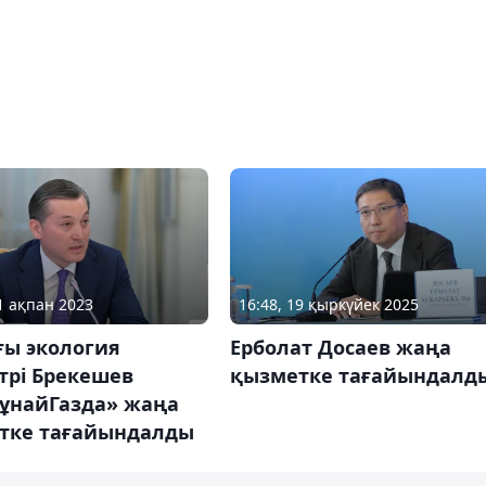
01 ақпан 2023
16:48, 19 қыркүйек 2025
ғы экология
Ерболат Досаев жаңа
трі Брекешев
қызметке тағайындалд
ұнайГазда» жаңа
тке тағайындалды