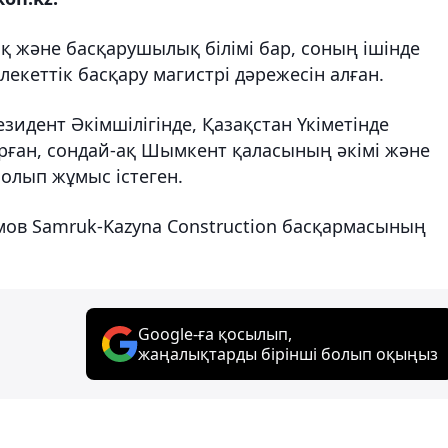
 және басқарушылық білімі бар, соның ішінде
екеттік басқару магистрі дәрежесін алған.
зидент Әкімшілігінде, Қазақстан Үкіметінде
ған, сондай-ақ Шымкент қаласының әкімі және
олып жұмыс істеген.
мов Samruk-Kazyna Construction басқармасының
Google-ға қосылып,
жаңалықтарды бірінші болып оқыңыз