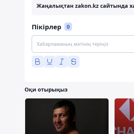
Жаңалықтан zakon.kz сайтында х
Пікірлер
0
Оқи отырыңыз