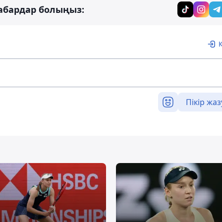
абардар болыңыз:
Пікір жаз