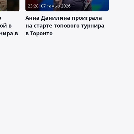
23:28, 07 тамыз 2026
о
Анна Данилина проиграла
ой в
на старте топового турнира
нира в
в Торонто