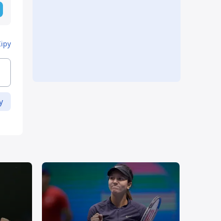
Кіру
у