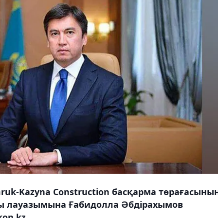
ruk-Kazyna Construction басқарма төрағасыны
ры лауазымына Ғабидолла Әбдірахымов
on.kz.