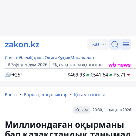
Қаз
Саясат
Әлем
Қаржы
Оқиға
Құқық
Мақалалар
#Референдум-2026
#Қазақстан мақтанышы
+25°
$
469.93
€
541.64
₽
5.71
Басты
Барлық жаңалықтар
Қоғам тынысы
Қоғам
20:30, 11 қаңтар 2026
Миллиондаған оқырманы
бар қазақстандық танымал