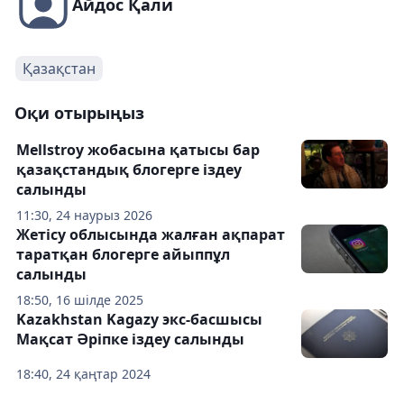
Айдос Қали
Қазақстан
Оқи отырыңыз
Mellstroy жобасына қатысы бар
қазақстандық блогерге іздеу
салынды
11:30, 24 наурыз 2026
Жетісу облысында жалған ақпарат
таратқан блогерге айыппұл
салынды
18:50, 16 шілде 2025
Kazakhstan Kagazy экс-басшысы
Мақсат Әріпке іздеу салынды
18:40, 24 қаңтар 2024