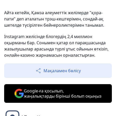
Айта кетейік, Қамза әлеуметтік желілерде "қора-
пати" деп аталатын трэш-кештерімен, сондай-ақ
шетелде түсірілген бейнероликтерімен танымал.
Instagram желісінде блогердің 2,4 миллион
оқырманы бар. Сонымен қатар ол парақшасында
жазылушылар арасында түрлі ұтыс ойынын өткізіп,
онлайн-казино жарнамасын орналастырған.
Мақаламен бөлісу
Google-ға қосылып,
жаңалықтарды бірінші болып оқыңыз