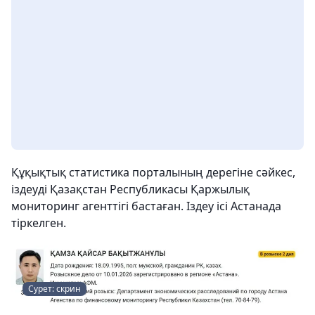
Құқықтық статистика порталының дерегіне сәйкес,
іздеуді Қазақстан Республикасы Қаржылық
мониторинг агенттігі бастаған. Іздеу ісі Астанада
тіркелген.
Сурет: скрин