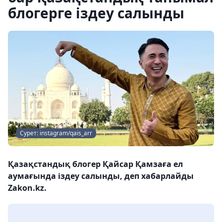
блогерге іздеу салынды
Сурет: instagram/qais_arr
Қазақстандық блогер Қайсар Қамзаға ел
аумағында іздеу салынды, деп хабарлайды
Zakon.kz.