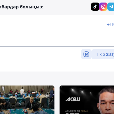
абардар болыңыз:
Пікір жаз