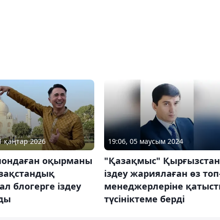
11 қаңтар 2026
19:06, 05 маусым 2024
ондаған оқырманы
"Қазақмыс" Қырғызстан
азақстандық
іздеу жариялаған өз топ
л блогерге іздеу
менеджерлеріне қатыс
ды
түсініктеме берді