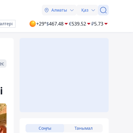
Алматы
Қаз
+29°
$
467.48
€
539.52
₽
5.73
алтері
ес
і
Соңғы
Танымал