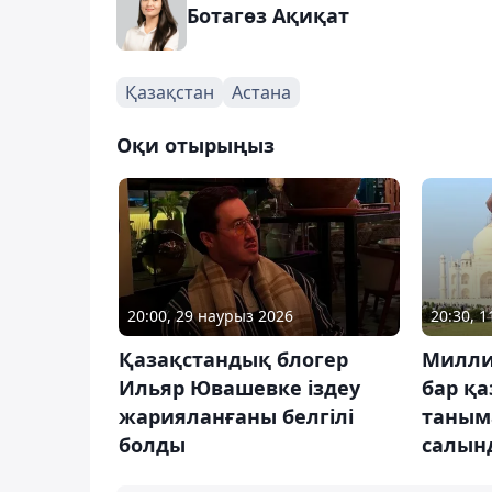
Ботагөз Ақиқат
Қазақстан
Астана
Оқи отырыңыз
20:00, 29 наурыз 2026
20:30, 
Қазақстандық блогер
Милли
Ильяр Ювашевке іздеу
бар қ
жарияланғаны белгілі
таныма
болды
салын