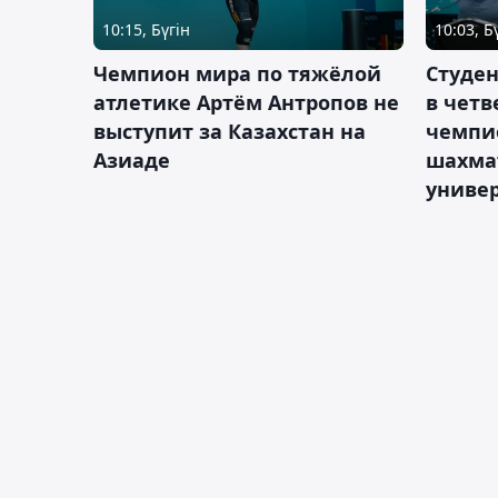
10:15, Бүгін
10:03, Б
Чемпион мира по тяжёлой
Студе
атлетике Артём Антропов не
в чет
выступит за Казахстан на
чемпи
Азиаде
шахма
униве