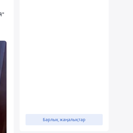
й"
Барлық жаңалықтар