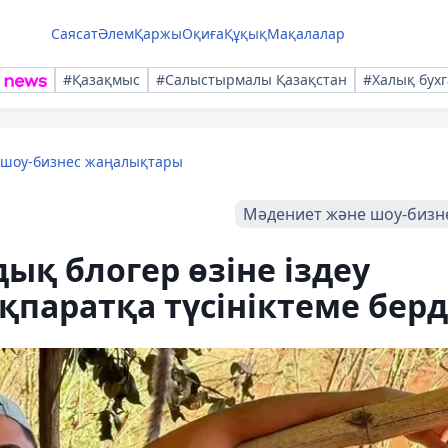
Саясат
Әлем
Қаржы
Оқиға
Құқық
Мақалалар
#Қазақмыс
#Салыстырмалы Қазақстан
#Халық бухг
 шоу-бизнес жаңалықтары
Мәдениет және шоу-бизн
ық блогер өзіне іздеу
паратқа түсініктеме берд