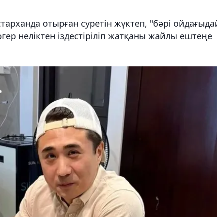
старханда отырған суретін жүктеп, "бәрі ойдағыда
огер неліктен іздестіріліп жатқаны жайлы ештеңе