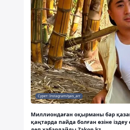
Сурет: Instagram/qais_arr
Миллиондаған оқырманы бар қазақ
қаңтарда пайда болған өзіне іздеу
деп хабарлайды Zakon.kz.