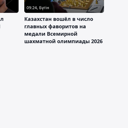
09:24, Бүгін
ал
Казахстан вошёл в число
J
главных фаворитов на
медали Всемирной
шахматной олимпиады 2026