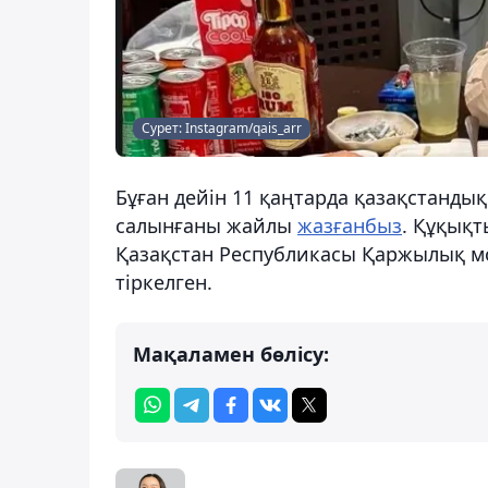
Сурет: Instagram/qais_arr
Бұған дейін 11 қаңтарда қазақстандық
салынғаны жайлы
жазғанбыз
. Құқықт
Қазақстан Республикасы Қаржылық мони
тіркелген.
Мақаламен бөлісу: