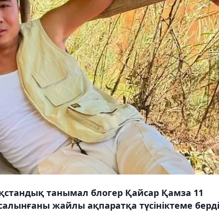
стандық танымал блогер Қайсар Қамза 11
 салынғаны жайлы ақпаратқа түсініктеме берді