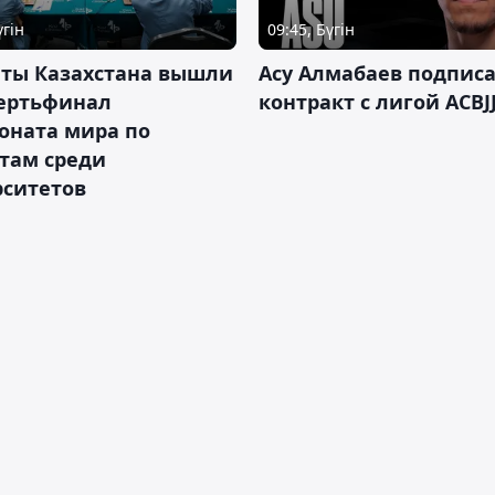
үгін
09:45, Бүгін
нты Казахстана вышли
Асу Алмабаев подпис
вертьфинал
контракт с лигой ACBJ
оната мира по
там среди
рситетов