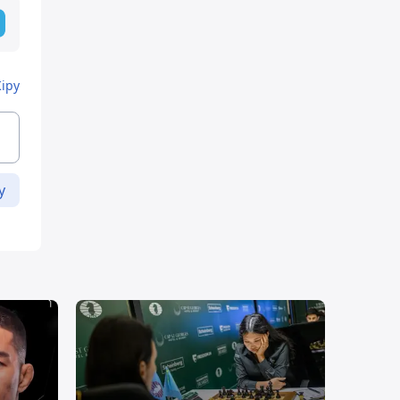
Кіру
у