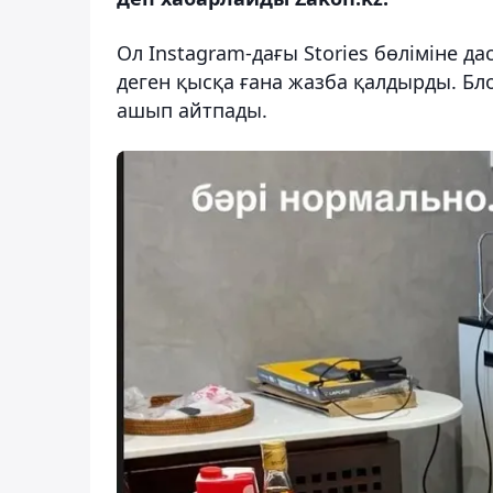
Ол Instagram-дағы Stories бөліміне да
деген қысқа ғана жазба қалдырды. Бл
ашып айтпады.