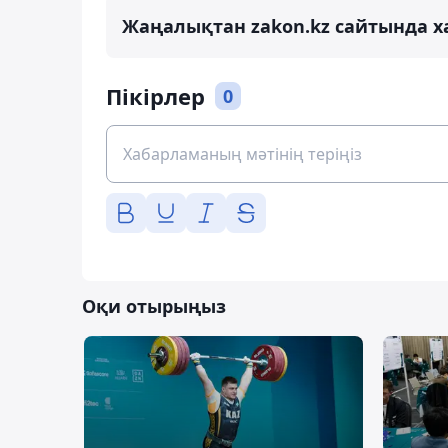
Жаңалықтан zakon.kz сайтында х
Пікірлер
0
Оқи отырыңыз