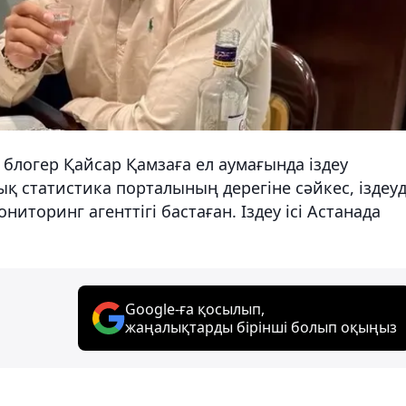
 блогер Қайсар Қамзаға ел аумағында іздеу
ық статистика порталының дерегіне сәйкес, іздеуд
торинг агенттігі бастаған. Іздеу ісі Астанада
Google-ға қосылып,
жаңалықтарды бірінші болып оқыңыз