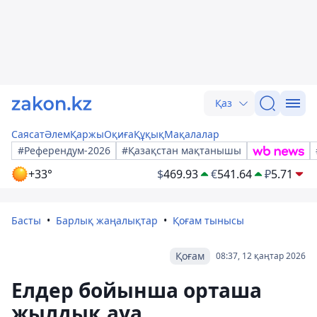
Қаз
Саясат
Әлем
Қаржы
Оқиға
Құқық
Мақалалар
#Референдум-2026
#Қазақстан мақтанышы
+33°
$
469.93
€
541.64
₽
5.71
Басты
Барлық жаңалықтар
Қоғам тынысы
Қоғам
08:37, 12 қаңтар 2026
Елдер бойынша орташа
жылдық ауа