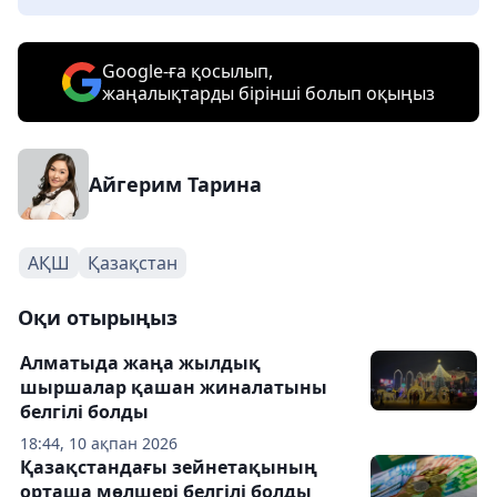
Google-ға қосылып,
жаңалықтарды бірінші болып оқыңыз
Айгерим Тарина
АҚШ
Қазақстан
Оқи отырыңыз
Алматыда жаңа жылдық
шыршалар қашан жиналатыны
белгілі болды
18:44, 10 ақпан 2026
Қазақстандағы зейнетақының
орташа мөлшері белгілі болды