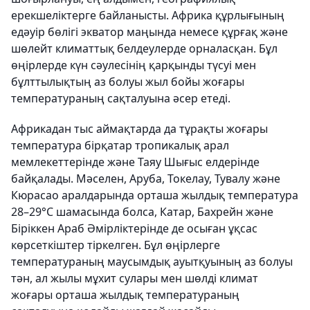
ерекшеліктерге байланысты. Африка құрлығының
едәуір бөлігі экватор маңында немесе құрғақ және
шөлейт климаттық белдеулерде орналасқан. Бұл
өңірлерде күн сәулесінің қарқынды түсуі мен
бұлттылықтың аз болуы жыл бойы жоғары
температураның сақталуына әсер етеді.
Африкадан тыс аймақтарда да тұрақты жоғары
температура бірқатар тропикалық арал
мемлекеттерінде және Таяу Шығыс елдерінде
байқалады. Мәселен, Аруба, Токелау, Тувалу және
Кюрасао аралдарында орташа жылдық температура
28–29°C шамасында болса, Катар, Бахрейн және
Біріккен Араб Әмірліктерінде де осыған ұқсас
көрсеткіштер тіркелген. Бұл өңірлерге
температураның маусымдық ауытқуының аз болуы
тән, ал жылы мұхит сулары мен шөлді климат
жоғары орташа жылдық температураның