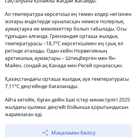
сақталуына қолайлы жағдай жасайды.
Ал температура көрсеткіші ең төмен елдер негізінен
жоғары ендіктерде орналасқан немесе полярлық
аумақтарға ие мемлекеттер болып табылады. Осы
тұрғыдан алғанда, Гренландия орташа жылдық
температурасы –18,7°C көрсеткішімен ең суық ел
ретінде аталады. Одан кейін Норвегияның
арктикалық аумақтары – Шпицберген мен Ян-
Майен, сондай-ақ Канада мен Ресей орналасқан.
Қазақстандағы орташа жылдық ауа температурасы
7,11°C деңгейінде бағаланады.
Айта кетейік, бұған дейін Ішкі істер министрлігі 2025
жылдағы қылмыс деңгейі бойынша қорытындысын
жариялаған еді.
Мақаламен бөлісу