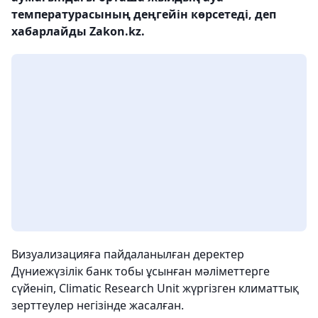
температурасының деңгейін көрсетеді, деп
хабарлайды Zakon.kz.
Визуализацияға пайдаланылған деректер
Дүниежүзілік банк тобы ұсынған мәліметтерге
сүйеніп, Climatic Research Unit жүргізген климаттық
зерттеулер негізінде жасалған.