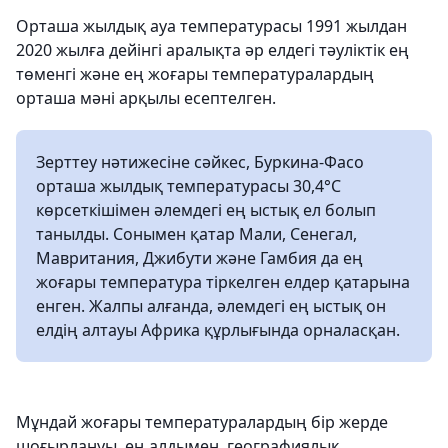
Орташа жылдық ауа температурасы 1991 жылдан
2020 жылға дейінгі аралықта әр елдегі тәуліктік ең
төменгі және ең жоғары температуралардың
орташа мәні арқылы есептелген.
Зерттеу нәтижесіне сәйкес, Буркина-Фасо
орташа жылдық температурасы 30,4°C
көрсеткішімен әлемдегі ең ыстық ел болып
танылды. Сонымен қатар Мали, Сенегал,
Мавритания, Джибути және Гамбия да ең
жоғары температура тіркелген елдер қатарына
енген. Жалпы алғанда, әлемдегі ең ыстық он
елдің алтауы Африка құрлығында орналасқан.
Мұндай жоғары температуралардың бір жерде
шоғырлануы, ең алдымен, географиялық