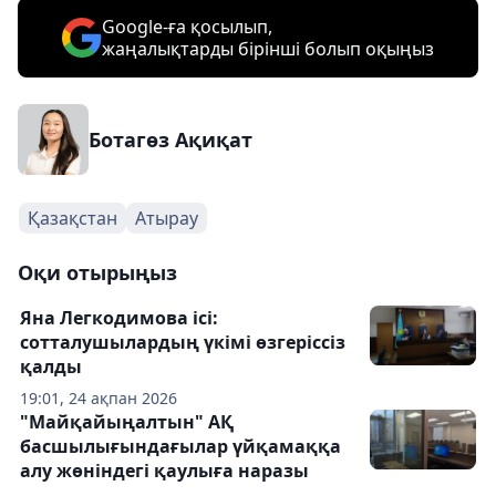
Google-ға қосылып,
жаңалықтарды бірінші болып оқыңыз
Ботагөз Ақиқат
Қазақстан
Атырау
Оқи отырыңыз
Яна Легкодимова ісі:
сотталушылардың үкімі өзгеріссіз
қалды
19:01, 24 ақпан 2026
"Майқайыңалтын" АҚ
басшылығындағылар үйқамаққа
алу жөніндегі қаулыға наразы