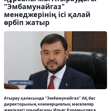
"Эмбамунайгаз"
менеджерінің ісі қалай
өрбіп жатыр
Сурет: emba.kz
Атырау қаласында "Эмбамунайгаз" АҚ бас
директорының коммерциялық мәселелер
жөніндегі орынбасары Ильяс Құрамысовқа