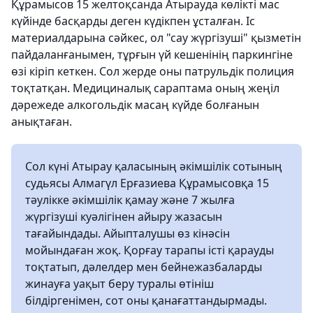
Құрамысов 15 желтоқсанда Атырауда көлікті мас
күйінде басқарды деген күдікпен ұсталған. Іс
материалдарына сәйкес, ол "сау жүргізуші" қызметін
пайдаланғанымен, тұрғын үй кешенінің паркингіне
өзі кіріп кеткен. Сол жерде оны патрульдік полиция
тоқтатқан. Медициналық сараптама оның жеңіл
дәрежеде алкогольдік масаң күйде болғанын
анықтаған.
Сол күні Атырау қаласының әкімшілік сотының
судьясы Алмагүл Ерғазиева Құрамысовқа 15
тәулікке әкімшілік қамау және 7 жылға
жүргізуші куәлігінен айыру жазасын
тағайындады. Айыпталушы өз кінәсін
мойындаған жоқ. Қорғау тарапы істі қарауды
тоқтатып, дәлелдер мен бейнежазбаларды
жинауға уақыт беру туралы өтініш
білдіргенімен, сот оны қанағаттандырмады.