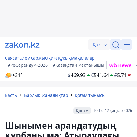
Қаз
Саясат
Әлем
Қаржы
Оқиға
Құқық
Мақалалар
#Референдум-2026
#Қазақстан мақтанышы
+31°
$
469.93
€
541.64
₽
5.71
Басты
Барлық жаңалықтар
Қоғам тынысы
Қоғам
10:14, 12 қаңтар 2026
Шынымен арандатудың
құрбаны ма: Атыраудағы