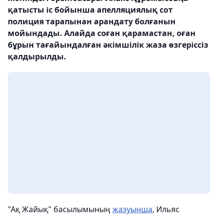
қатысты іс бойынша апелляциялық сот
полиция тарапынан арандату болғанын
мойындады. Алайда соған қарамастан, оған
бұрын тағайындалған әкімшілік жаза өзгеріссіз
қалдырылды.
"Ақ Жайық" басылымының
жазуынша
, Ильяс