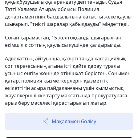
құқықбұзушылыққа арандату деп таныды. Судья
Тәтті Уәлиева Атырау облысы Полиция
департаментінің басшылығына қатысты жеке қаулы
шығарып, "тиісті шаралар қабылдауды" міндеттеді.
Соған қарамастан, 15 желтоқсанда шығарылған
әкімшілік соттың қаулысы күшінде қалдырылды.
Адвокаттың айтуынша, қазіргі таңда кассациялық
сот төрағасының атына істі қайта қарау туралы
ұсыныс енгізу жөнінде өтінішхат берілген. Сонымен
қатар, полиция қызметкерлерін қызметтік
өкілеттігін асыра пайдаланғаны үшін қылмыстық
жауапкершілікке тарту мақсатында прокуратураға
арыз беру мәселесі қарастырылып жатыр.
Мақаламен бөлісу