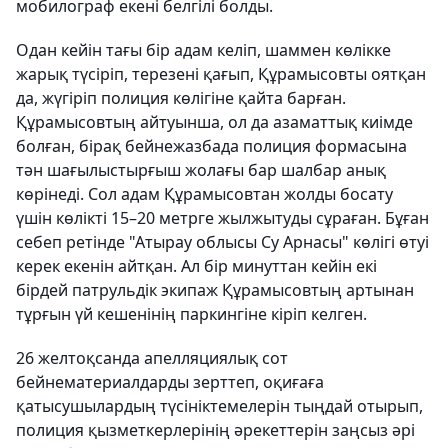
мобилограф екені белгілі болды.
Одан кейін тағы бір адам келіп, шаммен көлікке
жарық түсіріп, терезені қағып, Құрамысовты оятқан
да, жүгіріп полиция көлігіне қайта барған.
Құрамысовтың айтуынша, ол да азаматтық киімде
болған, бірақ бейнежазбада полиция формасына
тән шағылыстырғыш жолағы бар шалбар анық
көрінеді. Сол адам Құрамысовтан жолды босату
үшін көлікті 15–20 метрге жылжытуды сұраған. Бұған
себеп ретінде "Атырау облысы Су Арнасы" көлігі өтуі
керек екенін айтқан. Ал бір минуттан кейін екі
бірдей патрульдік экипаж Құрамысовтың артынан
тұрғын үй кешенінің паркингіне кіріп келген.
26 желтоқсанда апелляциялық сот
бейнематериалдарды зерттеп, оқиғаға
қатысушылардың түсініктемелерін тыңдай отырып,
полиция қызметкерлерінің әрекеттерін заңсыз әрі