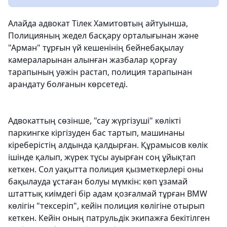
Алайда адвокат Тілек Хамитовтың айтуынша,
Полицияның жедел басқару орталығынан және
"Арман" тұрғын үй кешенінің бейнебақылау
камераларынан алынған жазбалар қорғау
тарапының уәжін растап, полиция тарапынан
арандату болғанын көрсетеді.
Адвокаттың сөзінше, "сау жүргізуші" көлікті
паркингке кіргізуден бас тартып, машинаны
кіреберістің алдында қалдырған. Құрамысов көлік
ішінде қалып, жүрек тұсы ауырған соң ұйықтап
кеткен. Сол уақытта полиция қызметкерлері оны
бақылауда ұстаған болуы мүмкін: көп ұзамай
штаттық киімдегі бір адам қозғалмай тұрған BMW
көлігін "тексеріп", кейін полиция көлігіне отырып
кеткен. Кейін оның патрульдік экипажға бекітілген