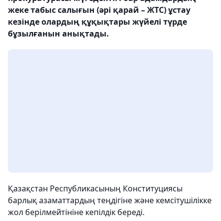
жеке табыс салығын (әрі қарай – ЖТС) ұстау
кезінде олардың құқықтары жүйелі түрде
бұзылғанын анықтады.
Қазақстан Республикасының Конституциясы
барлық азаматтардың теңдігіне және кемсітушілікке
жол берілмейтініне кепілдік береді.