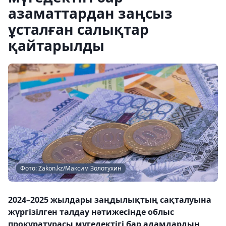
азаматтардан заңсыз
ұсталған салықтар
қайтарылды
Фото: Zakon.kz/Максим Золотухин
2024–2025 жылдары заңдылықтың сақталуына
жүргізілген талдау нәтижесінде облыс
прокуратурасы мүгедектігі бар адамдардың