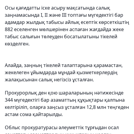
Осы қағидатты іске асыру мақсатында салық
заңнамасында I, II және III топтағы мүгедектігі бар
адамдар жылдық табысы айлық есептік көрсеткіштің
882 еселенген мөлшерінен аспаған жағдайда жеке
табыс салығын төлеуден босатылатыны тікелей
көзделген.
Алайда, заңның тікелей талаптарына қарамастан,
жекелеген ұйымдарда мұндай қызметкерлердің
жалақысынан салық негізсіз ұсталған.
Прокурорлық ден қою шараларының нәтижесінде
344 мүгедектігі бар азаматтың құқықтары қалпына
келтіріліп, оларға заңсыз ұсталған 12,8 млн теңгеден
астам сома қайтарылды.
Облыс прокуратурасы әлеуметтік тұрғыдан осал