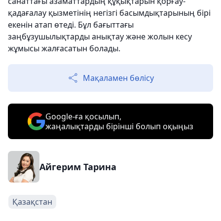
санаттағы азаматтардың құқықтарын қорғау-
қадағалау қызметінің негізгі басымдықтарының бірі
екенін атап өтеді. Бұл бағыттағы
заңбұзушылықтарды анықтау және жолын кесу
жұмысы жалғасатын болады.
Мақаламен бөлісу
Google-ға қосылып,
жаңалықтарды бірінші болып оқыңыз
Айгерим Тарина
Қазақстан