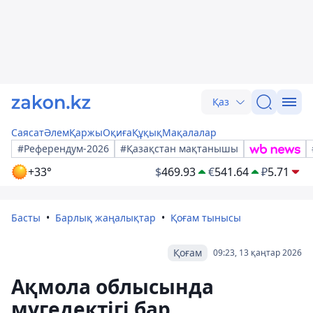
Қаз
Саясат
Әлем
Қаржы
Оқиға
Құқық
Мақалалар
#Референдум-2026
#Қазақстан мақтанышы
+33°
$
469.93
€
541.64
₽
5.71
Басты
Барлық жаңалықтар
Қоғам тынысы
Қоғам
09:23, 13 қаңтар 2026
Ақмола облысында
мүгедектігі бар