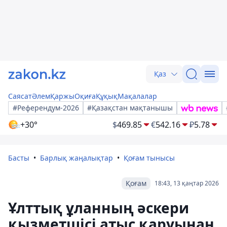
Қаз
Саясат
Әлем
Қаржы
Оқиға
Құқық
Мақалалар
#Референдум-2026
#Қазақстан мақтанышы
+30°
$
469.85
€
542.16
₽
5.78
Басты
Барлық жаңалықтар
Қоғам тынысы
Қоғам
18:43, 13 қаңтар 2026
Ұлттық ұланның әскери
қызметшісі атыс қаруынан