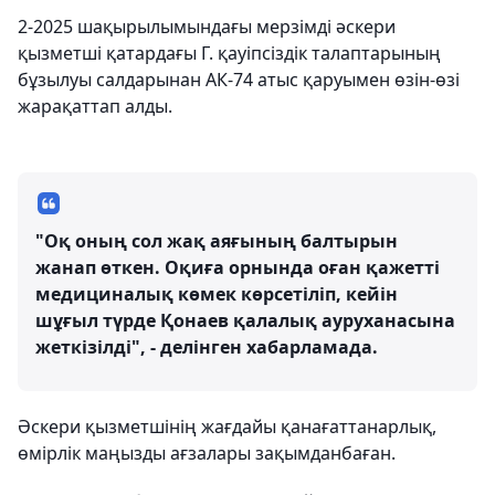
2-2025 шақырылымындағы мерзімді әскери
қызметші қатардағы Г. қауіпсіздік талаптарының
бұзылуы салдарынан АК-74 атыс қаруымен өзін-өзі
жарақаттап алды.
"Оқ оның сол жақ аяғының балтырын
жанап өткен. Оқиға орнында оған қажетті
медициналық көмек көрсетіліп, кейін
шұғыл түрде Қонаев қалалық ауруханасына
жеткізілді", - делінген хабарламада.
Әскери қызметшінің жағдайы қанағаттанарлық,
өмірлік маңызды ағзалары зақымданбаған.