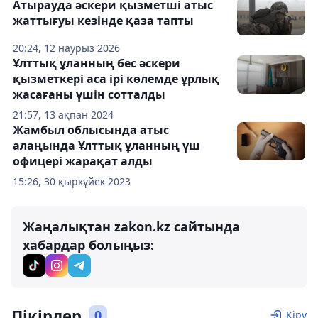
Атырауда әскери қызметші атыс
жаттығуы кезінде қаза тапты
20:24, 12 наурыз 2026
Ұлттық ұланның бес әскери
қызметкері аса ірі көлемде ұрлық
жасағаны үшін сотталды
21:57, 13 ақпан 2024
Жамбыл облысында атыс
алаңында Ұлттық ұланның үш
офицері жарақат алды
15:26, 30 қыркүйек 2023
Жаңалықтан zakon.kz сайтында
хабардар болыңыз:
Пікірлер
0
Кіру