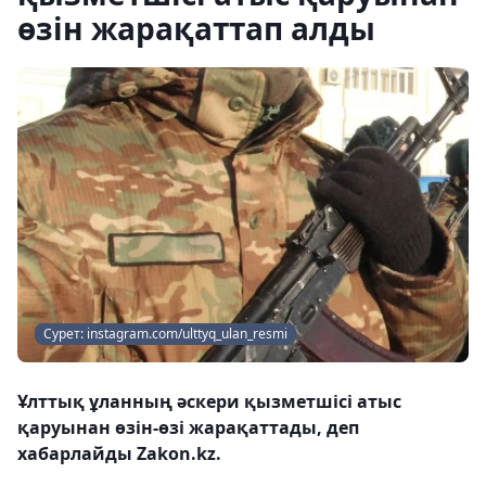
өзін жарақаттап алды
Сурет: instagram.com/ulttyq_ulan_resmi
Ұлттық ұланның әскери қызметшісі атыс
қаруынан өзін-өзі жарақаттады, деп
хабарлайды Zakon.kz.