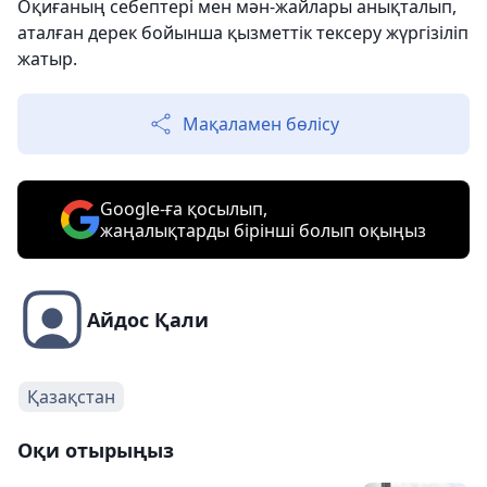
Оқиғаның себептері мен мән-жайлары анықталып,
аталған дерек бойынша қызметтік тексеру жүргізіліп
жатыр.
Мақаламен бөлісу
Google-ға қосылып,
жаңалықтарды бірінші болып оқыңыз
Айдос Қали
Қазақстан
Оқи отырыңыз