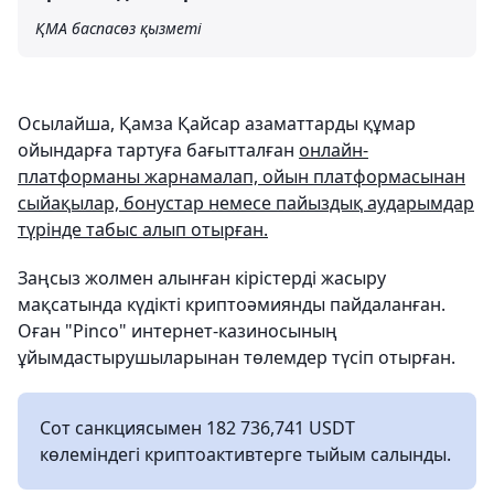
ҚМА баспасөз қызметі
Осылайша, Қамза Қайсар азаматтарды құмар
ойындарға тартуға бағытталған
онлайн-
платформаны жарнамалап, ойын платформасынан
сыйақылар, бонустар немесе пайыздық аударымдар
түрінде табыс алып отырған.
Заңсыз жолмен алынған кірістерді жасыру
мақсатында күдікті криптоәмиянды пайдаланған.
Оған "Pinco" интернет-казиносының
ұйымдастырушыларынан төлемдер түсіп отырған.
Сот санкциясымен 182 736,741 USDT
көлеміндегі криптоактивтерге тыйым салынды.