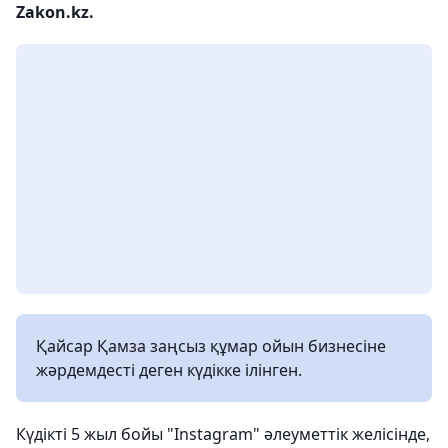
Zakon.kz.
Қайсар Қамза заңсыз құмар ойын бизнесіне
жәрдемдесті деген күдікке ілінген.
Күдікті 5 жыл бойы "Instagram" әлеуметтік желісінде,