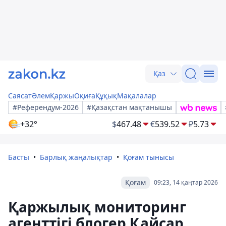
Қаз
Саясат
Әлем
Қаржы
Оқиға
Құқық
Мақалалар
#Референдум-2026
#Қазақстан мақтанышы
+32°
$
467.48
€
539.52
₽
5.73
Басты
Барлық жаңалықтар
Қоғам тынысы
Қоғам
09:23, 14 қаңтар 2026
Қаржылық мониторинг
агенттігі блогер Қайсар