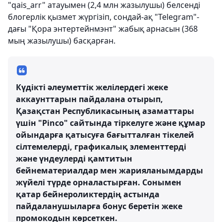
"qais_arr" атауымен (2,4 млн жазылушы) белсенді
блогерлік қызмет жүргізіп, сондай-ақ "Telegram"-
дағы "Қора энтертейнмэнт" жабық арнасын (368
мың жазылушы) басқарған.
Күдікті әлеуметтік желілердегі жеке
аккаунттарын пайдалана отырып,
Қазақстан Республикасының азаматтары
үшін "Pinco" сайтында тіркелуге және құмар
ойындарға қатысуға бағытталған тікелей
сілтемелерді, графикалық элементтерді
және үндеулерді қамтитын
бейнематериалдар мен жарияланымдарды
жүйелі түрде орналастырған. Сонымен
қатар бейнероликтердің астында
пайдаланушыларға бонус беретін жеке
промокодын көрсеткен.