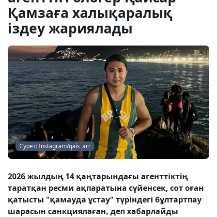
Қамзаға халықаралық
іздеу жариялады
Сурет: Іnstagram/qais_arr
2026 жылдың 14 қаңтарындағы агенттіктің
таратқан ресми ақпаратына сүйенсек, сот оған
қатысты "қамауда ұстау" түріндегі бұлтартпау
шарасын санкциялаған, деп хабарлайды