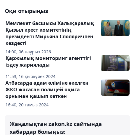
Оқи отырыңыз
Мемлекет басшысы Халықаралық
Қызыл крест комитетінің
президенті Мирьяна Споляричпен
кездесті
14:00, 06 наурыз 2026
Қаржылық мониторинг агенттігі
іздеу жариялады
11:53, 16 қыркүйек 2024
Атбасарда адам өліміне әкелген
ЖКО жасаған полицей оқиға
орнынан қашып кеткен
16:40, 20 тамыз 2024
Жаңалықтан zakon.kz сайтында
хабардар болыңыз: