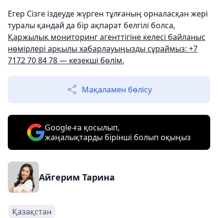
Егер Сізге іздеуде жүрген тұлғаның орналасқан жері
туралы қандай да бір ақпарат белгілі болса,
Қаржылық мониторинг агенттігіне келесі байланыс
нөмірлері арқылы хабарлауыңызды сұраймыз: +7
7172 70 84 78 — кезекші бөлім.
Мақаламен бөлісу
Google-ға қосылып,
жаңалықтарды бірінші болып оқыңыз
Айгерим Тарина
Қазақстан