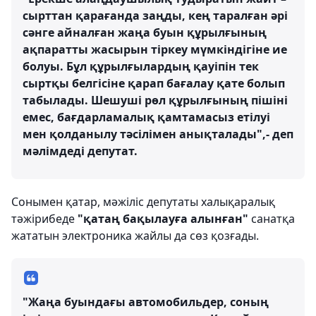
сырттан қарағанда заңды, кең таралған әрі
сәнге айналған жаңа буын құрылғының
ақпаратты жасырын тіркеу мүмкіндігіне ие
болуы. Бұл құрылғылардың қауіпін тек
сыртқы белгісіне қарап бағалау қате болып
табылады. Шешуші рөл құрылғының пішіні
емес, бағдарламалық қамтамасыз етілуі
мен қолданылу тәсілімен анықталады",- деп
мәлімдеді депутат.
Сонымен қатар, мәжіліс депутаты халықаралық
тәжірибеде
"қатаң бақылауға алынған"
санатқа
жататын электроника жайлы да сөз қозғады.
"Жаңа буындағы автомобильдер, соның