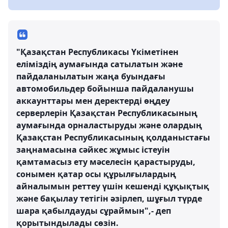
"Қазақстан Республикасы Үкіметінен
еліміздің аумағында сатылатын және
пайдаланылатын жаңа буындағы
автомобильдер бойынша пайдаланушы
аккаунттары мен деректерді өңдеу
серверлерін Қазақстан Республикасының
аумағында орналастыруды және олардың
Қазақстан Республикасының қолданыстағы
заңнамасына сәйкес жұмыс істеуін
қамтамасыз ету мәселесін қарастыруды,
сонымен қатар осы құрылғылардың
айналымын реттеу үшін кешенді құқықтық
және бақылау тетігін әзірлеп, шұғыл түрде
шара қабылдауды сұраймын",- деп
қорытындылады сөзін.