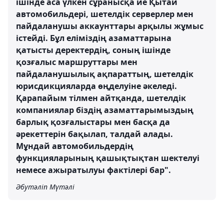
ішінде аса үлкен сұранысқа ие Қытай
автомобильдері, шетелдік серверлер мен
пайдаланушы аккаунттары арқылы жұмыс
істейді. Бұл еліміздің азаматтарына
қатысты деректердің, соның ішінде
қозғалыс маршруттары мен
пайдаланушылық ақпараттың, шетелдік
юрисдикцияларда өңделуіне әкеледі.
Қарапайым тілмен айтқанда, шетелдік
компаниялар біздің азаматтарымыздың
барлық қозғалыстары мен басқа да
әрекеттерін бақылап, талдай алады.
Мұндай автомобильдердің
функцияларының қашықтықтан шектелуі
немесе ажыратылуы фактілері бар".
Әбутәліп Мүтәлі