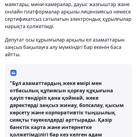
маяктары, мини-камералар, дауыс жазғыштар және
онлайн платформалар арқылы лицензиясыз немесе
сертификатсыз сатылатын электрондық құрылғылар
нарықта қолжетімді.
Депутат осы құрылғылар арқылы ел азаматтарын
заңсыз бақылауға алу мүмкіндігі бар екенін баса
айтты.
"Бұл азаматтардың жеке өмірі мен
отбасылық құпиясын қорғау құқығына
қауіп төндіріп қана қоймай, жеке
деректерді заңсыз жинау, бопсалау, қысым
көрсету және корпоративтік тыңшылық
сияқты тәуекелдерді арттырады. Қазір
банктік карта және интернетке
қолжетімділігі бар кез келген адам