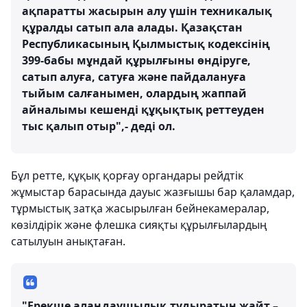
ақпаратты жасырын алу үшін техникалық
құралды сатып ала алады. Қазақстан
Республикасының Қылмыстық кодексінің
399-бабы мұндай құрылғыны өндіруге,
сатып алуға, сатуға және пайдалануға
тыйым салғанымен, олардың жаппай
айналымы кешенді құқықтық реттеуден
тыс қалып отыр",- деді ол.
Бұл ретте, құқық қорғау органдары рейдтік
жұмыстар барасында дауыс жазғышы бар қаламдар,
тұрмыстық затқа жасырылған бейнекамералар,
көзілдірік және флешка сияқты құрылғылардың
сатылуын анықтаған.
"Ерекше алаңдаушылық тудыратын жайт –