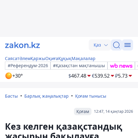
Қаз
Саясат
Әлем
Қаржы
Оқиға
Құқық
Мақалалар
#Референдум-2026
#Қазақстан мақтанышы
+30°
$
467.48
€
539.52
₽
5.73
Басты
Барлық жаңалықтар
Қоғам тынысы
Қоғам
12:47, 14 қаңтар 2026
Кез келген қазақстандық
жасырын бақылауға