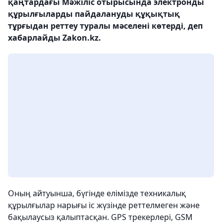
қаңтардағы Мәжіліс отырысында электронды
құрылғыларды пайдалануды құқықтық
тұрғыдан реттеу туралы мәселені көтерді, деп
хабарлайды Zakon.kz.
Оның айтуынша, бүгінде елімізде техникалық
құрылғылар нарығы іс жүзінде реттелмеген және
бақылаусыз қалыптасқан. GPS трекерлері, GSM