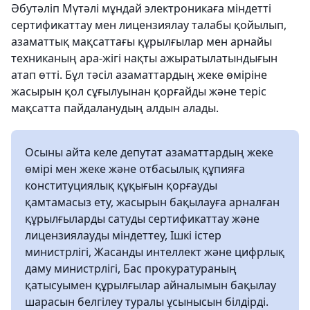
Әбутәліп Мүтәлі мұндай электроникаға міндетті
сертификаттау мен лицензиялау талабы қойылып,
азаматтық мақсаттағы құрылғылар мен арнайы
техниканың ара-жігі нақты ажыратылатындығын
атап өтті. Бұл тәсіл азаматтардың жеке өміріне
жасырын қол сұғылуынан қорғайды және теріс
мақсатта пайдаланудың алдын алады.
Осыны айта келе депутат азаматтардың жеке
өмірі мен жеке және отбасылық құпияға
конституциялық құқығын қорғауды
қамтамасыз ету, жасырын бақылауға арналған
құрылғыларды сатуды сертификаттау және
лицензиялауды міндеттеу, Ішкі істер
министрлігі, Жасанды интеллект және цифрлық
даму министрлігі, Бас прокуратураның
қатысуымен құрылғылар айналымын бақылау
шарасын белгілеу туралы ұсынысын білдірді.