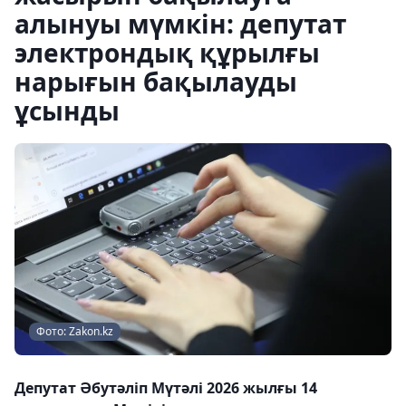
алынуы мүмкін: депутат
электрондық құрылғы
нарығын бақылауды
ұсынды
Фото: Zakon.kz
Депутат Әбутәліп Мүтәлі 2026 жылғы 14