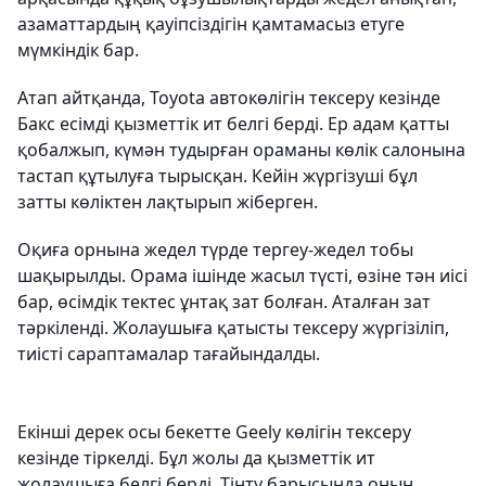
азаматтардың қауіпсіздігін қамтамасыз етуге
мүмкіндік бар.
Атап айтқанда, Toyota автокөлігін тексеру кезінде
Бакс есімді қызметтік ит белгі берді. Ер адам қатты
қобалжып, күмән тудырған ораманы көлік салонына
тастап құтылуға тырысқан. Кейін жүргізуші бұл
затты көліктен лақтырып жіберген.
Оқиға орнына жедел түрде тергеу-жедел тобы
шақырылды. Орама ішінде жасыл түсті, өзіне тән иісі
бар, өсімдік тектес ұнтақ зат болған. Аталған зат
тәркіленді. Жолаушыға қатысты тексеру жүргізіліп,
тиісті сараптамалар тағайындалды.
Екінші дерек осы бекетте Geely көлігін тексеру
кезінде тіркелді. Бұл жолы да қызметтік ит
жолаушыға белгі берді. Тінту барысында оның