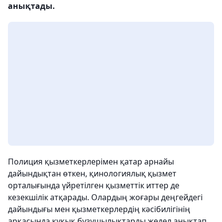
анықтады.
Полиция қызметкерлерімен қатар арнайы
дайындықтан өткен, қинологиялық қызмет
орталығында үйретілген қызметтік иттер де
кезекшілік атқарады. Олардың жоғары деңгейдегі
дайындығы мен қызметкерлердің кәсібилігінің
арқасында құқық бұзушылықтарды жедел анықтап,