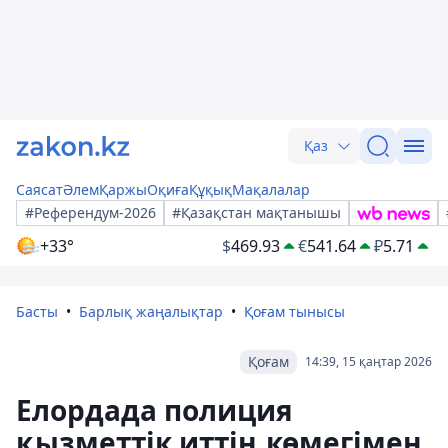
Қаз
Саясат
Әлем
Қаржы
Оқиға
Құқық
Мақалалар
#Референдум-2026
#Қазақстан мақтанышы
+33°
$
469.93
€
541.64
₽
5.71
Басты
Барлық жаңалықтар
Қоғам тынысы
Қоғам
14:39, 15 қаңтар 2026
Елордада полиция
қызметтік иттің көмегімен