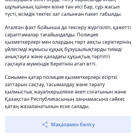
шұлығының ішінен өзіне тән иісі бар, сұр-жасыл
түсті, өсімдік тектес зат салынған пакет табылды.
Аталған факт бойынша да тексеру жүргізіліп, қажетті
сараптамалар тағайындалды. Полиция
қызметкерлері мен олардың төрт аяқты серіктерінің
үйлесімді жұмысы құқық бұзушылықтарды тиімді
анықтауға және қаладағы құқықтық тәртіпті
сақтауға мүмкіндік беретінін атап өтті.
Сонымен қатар полиция қызметкерлері есірткі
заттарын сақтау, тасымалдау және тарату
қылмыстық жауапкершілікке әкеп соғатынын және
Қазақстан Республикасының заңнамасына сәйкес
қатаң жазаланатынын еске салады.
Мақаламен бөлісу