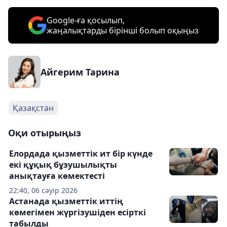
Google-ға қосылып,
жаңалықтарды бірінші болып оқыңыз
Айгерим Тарина
Қазақстан
Оқи отырыңыз
Елордада қызметтік ит бір күнде
екі құқық бұзушылықты
анықтауға көмектесті
22:40, 06 сәуір 2026
Астанада қызметтік иттің
көмегімен жүргізушіден есірткі
табылды