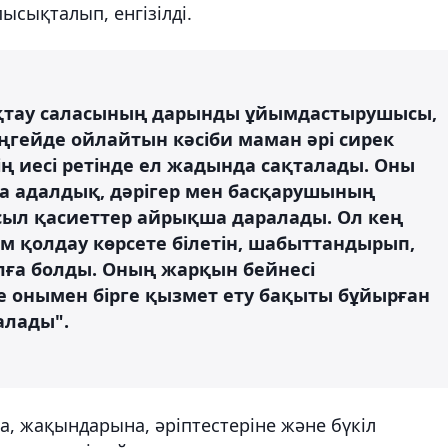
ысықталып, енгізілді.
қтау саласының дарынды ұйымдастырушысы,
еңгейде ойлайтын кәсіби маман әрі сирек
ің иесі ретінде ел жадында сақталады. Оны
 адалдық, дәрігер мен басқарушының
асыл қасиеттер айрықша даралады. Ол кең
м қолдау көрсете білетін, шабыттандырып,
ға болды. Оның жарқын бейнесі
әне онымен бірге қызмет ету бақыты бұйырған
алады".
, жақындарына, әріптестеріне және бүкіл