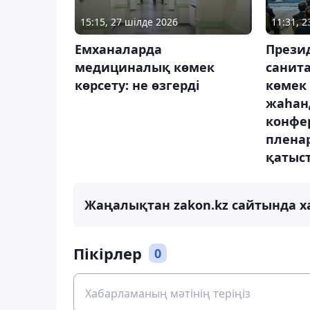
15:15, 27 шілде 2026
11:31, 2
Емханаларда
Прези
медициналық көмек
санит
көрсету: не өзгерді
көмек 
жаһан
конфе
плена
қатыс
Жаңалықтан zakon.kz сайтында х
Пікірлер
0