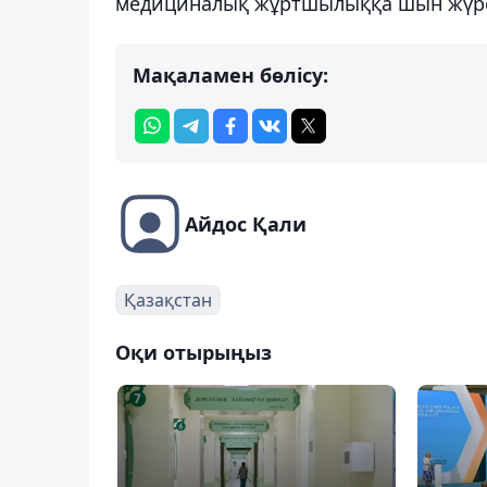
медициналық жұртшылыққа шын жүрек
Мақаламен бөлісу:
Айдос Қали
Қазақстан
Оқи отырыңыз