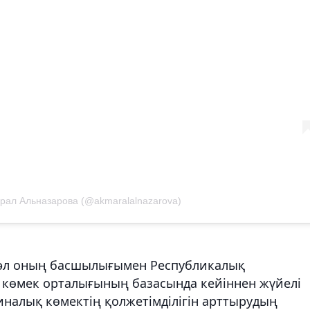
рал Альназарова (@akmaralalnazarova)
әл оның басшылығымен Республикалық
көмек орталығының базасында кейіннен жүйелі
алық көмектің қолжетімділігін арттырудың