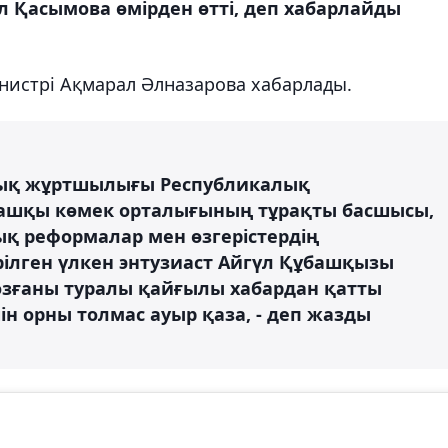
 Қасымова өмірден өтті, деп хабарлайды
нистрі Ақмарал Әлназарова хабарлады.
алық жұртшылығы Республикалық
ашқы көмек орталығының тұрақты басшысы,
ық реформалар мен өзгерістердің
рілген үлкен энтузиаст Айгүл Құбашқызы
озғаны туралы қайғылы хабардан қатты
шін орны толмас ауыр қаза, - деп жазды