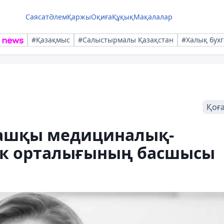
Саясат
Әлем
Қаржы
Оқиға
Құқық
Мақалалар
#Қазақмыс
#Салыстырмалы Қазақстан
#Халық бухг
Қоғ
ғашқы медициналық-
ек орталығының басшысы