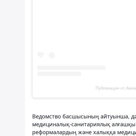
Публикация от Акма
Ведомство басшысының айтуынша, д
медициналық-санитариялық алғашқы 
реформалардың және халыққа медицин