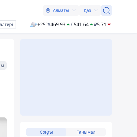
Алматы
Қаз
+25°
$
469.93
€
541.64
₽
5.71
алтері
ам
Соңғы
Танымал