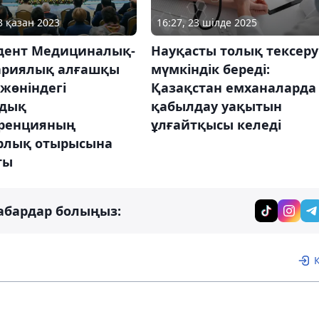
3 қазан 2023
16:27, 23 шілде 2025
дент Медициналық-
Науқасты толық тексеру
ариялық алғашқы
мүмкіндік береді:
жөніндегі
Қазақстан емханаларда
дық
қабылдау уақытын
ренцияның
ұлғайтқысы келеді
рлық отырысына
ты
абардар болыңыз: