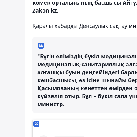
көмек орталығының басшысы Айгүл
Zakon.kz.
Қаралы хабарды Денсаулық сақтау ми
"Бүгін еліміздің бүкіл медицин
медициналық-санитариялық алғ
алғашқы буын деңгейіндегі барл
көшбасшысы, өз ісіне шынайы бе
Қасымованың кенеттен өмірден 
күйзеліп отыр. Бұл – бүкіл сала ү
министр.