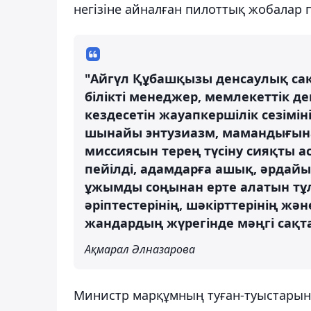
негізіне айналған пилоттық жобалар п
"Айгүл Құбашқызы денсаулық са
білікті менеджер, мемлекеттік д
кездесетін жауапкершілік сезімін
шынайы энтузиазм, мамандығына
миссиясын терең түсіну сияқты 
пейілді, адамдарға ашық, әрдайы
ұжымды соңынан ерте алатын тұл
әріптестерінің, шәкірттерінің ж
жандардың жүрегінде мәңгі сақт
Ақмарал Әлназарова
Министр марқұмның туған-туыстарына