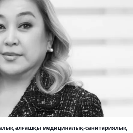
икалық алғашқы медициналық-санитариялық