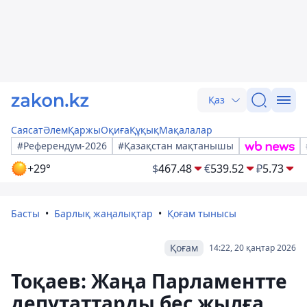
Қаз
Саясат
Әлем
Қаржы
Оқиға
Құқық
Мақалалар
#Референдум-2026
#Қазақстан мақтанышы
+29°
$
467.48
€
539.52
₽
5.73
Басты
Барлық жаңалықтар
Қоғам тынысы
Қоғам
14:22, 20 қаңтар 2026
Тоқаев: Жаңа Парламентте
депутаттарды бес жылға