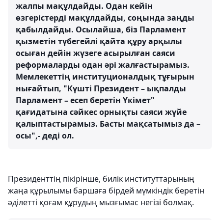
жалпы мақұлдайды. Одан кейін
өзгерістерді мақұлдайды, соңында заңды
қабылдайды. Осылайша, біз Парламент
қызметін түбегейлі қайта құру арқылы
осыған дейін жүзеге асырылған саяси
реформаларды одан әрі жалғастырамыз.
Мемлекеттің институционалдық тұғырын
нығайтып, "Күшті Президент – ықпалды
Парламент – есеп беретін Үкімет"
қағидатына сәйкес орнықты саяси жүйе
қалыптастырамыз. Басты мақсатымыз да –
осы",- деді ол.
Президенттің пікірінше, билік институттарының
жаңа құрылымы баршаға бірдей мүмкіндік беретін
әділетті қоғам құрудың мызғымас негізі болмақ.