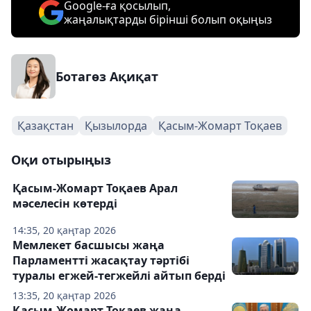
Google-ға қосылып,
жаңалықтарды бірінші болып оқыңыз
Ботагөз Ақиқат
Қазақстан
Қызылорда
Қасым-Жомарт Тоқаев
Оқи отырыңыз
Қасым-Жомарт Тоқаев Арал
мәселесін көтерді
14:35, 20 қаңтар 2026
Мемлекет басшысы жаңа
Парламентті жасақтау тәртібі
туралы егжей-тегжейлі айтып берді
13:35, 20 қаңтар 2026
Қасым-Жомарт Тоқаев жаңа