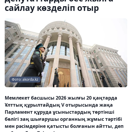
сайлау көзделіп отыр
Фото: akorda.kz
Мемлекет басшысы 2026 жылғы 20 қаңтарда
Ұлттық құрылтайдың V отырысында жаңа
Парламент құруда ұсыныстардың төртінші
бөлігі заң шығарушы органның жұмыс тәртібі
мен рәсімдеріне қатысты болғанын айтты, деп