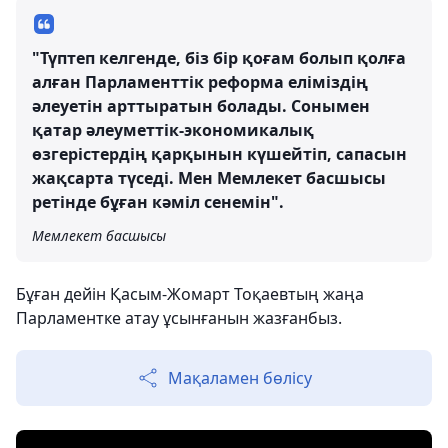
"Түптеп келгенде, біз бір қоғам болып қолға
алған Парламенттік реформа еліміздің
әлеуетін арттыратын болады. Сонымен
қатар әлеуметтік-экономикалық
өзгерістердің қарқынын күшейтіп, сапасын
жақсарта түседі. Мен Мемлекет басшысы
ретінде бұған кәміл сенемін".
Мемлекет басшысы
Бұған дейін Қасым-Жомарт Тоқаевтың жаңа
Парламентке атау ұсынғанын жазғанбыз.
Мақаламен бөлісу