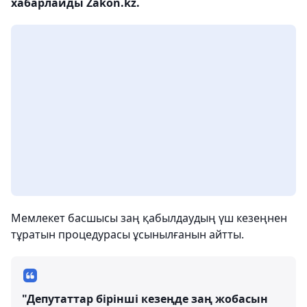
хабарлайды Zakon.kz.
Мемлекет басшысы заң қабылдаудың үш кезеңнен
тұратын процедурасы ұсынылғанын айтты.
"Депутаттар бірінші кезеңде заң жобасын