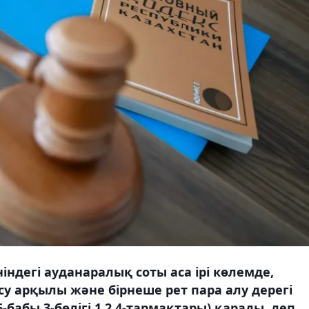
ндегі ауданаралық соты аса ірі көлемде,
у арқылы және бірнеше рет пара алу дерегі
бабы 3-бөлігі 1,2,4-тармақтары) қарады, деп