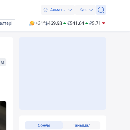
Алматы
Қаз
+31°
$
469.93
€
541.64
₽
5.71
алтері
ам
Соңғы
Танымал