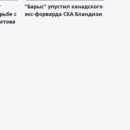
т
"Барыс" упустил канадского
рьбе с
экс-форварда СКА Бландизи
итова