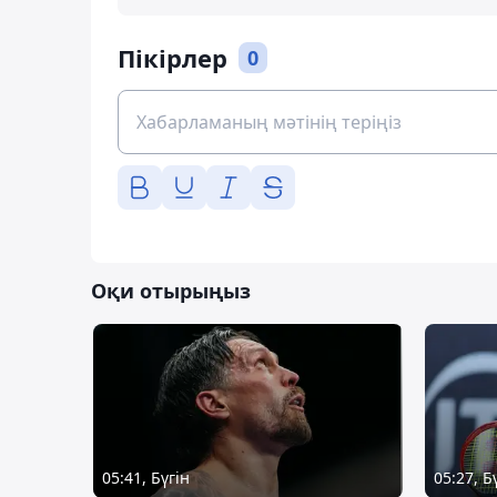
Пікірлер
0
Оқи отырыңыз
05:41, Бүгін
05:27, Б