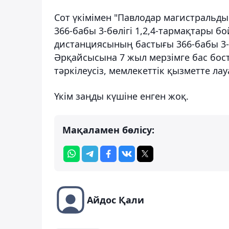
Сот үкімімен "Павлодар магистральд
366-бабы 3-бөлігі 1,2,4-тармақтары 
дистанциясының бастығы 366-бабы 3-б
Әрқайсысына 7 жыл мерзімге бас бос
тәркілеусіз, мемлекеттік қызметте л
Үкім заңды күшіне енген жоқ.
Мақаламен бөлісу:
Айдос Қали