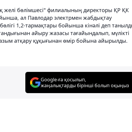
ық желі бөлімшесі" филиалының директоры ҚР ҚК
бойынша, ал Павлодар электрмен жабдықтау
өлігі 1,2-тармақтары бойынша кінәлі деп танылд
тандығынан айыру жазасы тағайындалып, мүлікті
ауазым атқару құқығынан өмір бойына айырылды.
Google-ға қосылып,
жаңалықтарды бірінші болып оқыңыз