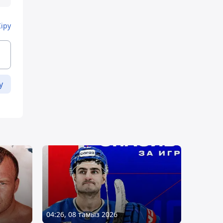
Кіру
у
04:26, 08 тамыз 2026