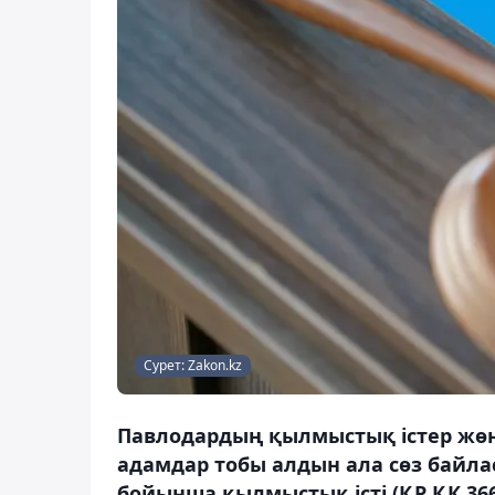
Сурет: Zakon.kz
Павлодардың қылмыстық істер жөні
адамдар тобы алдын ала сөз байлас
бойынша қылмыстық істі (ҚР ҚК 366-