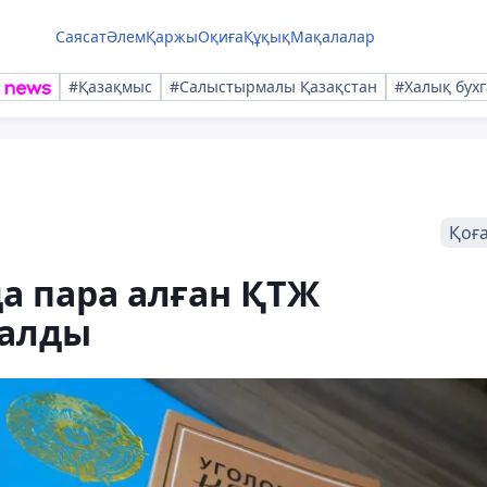
Саясат
Әлем
Қаржы
Оқиға
Құқық
Мақалалар
#Қазақмыс
#Салыстырмалы Қазақстан
#Халық бухг
Қоғ
а пара алған ҚТЖ
талды