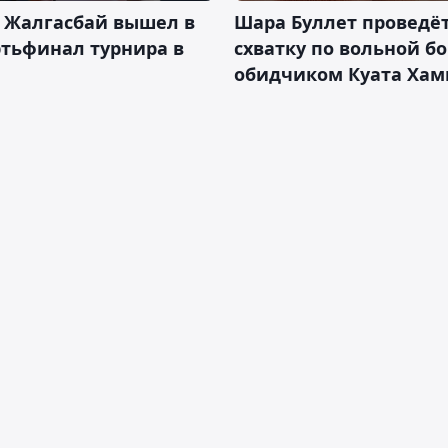
 Жалгасбай вышел в
Шара Буллет проведё
тьфинал турнира в
схватку по вольной бо
обидчиком Куата Хам