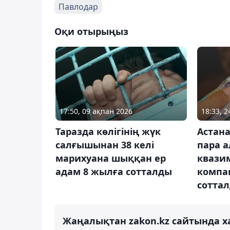
Павлодар
Оқи отырыңыз
17:50, 09 ақпан 2026
18:33, 
Таразда көлігінің жүк
Астана
салғышынан 38 келі
пара а
марихуана шыққан ер
квази
адам 8 жылға сотталды
компа
сотта
Жаңалықтан zakon.kz сайтында х