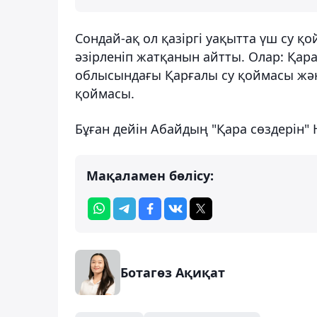
Сондай-ақ ол қазіргі уақытта үш су
әзірленіп жатқанын айтты. Олар: Қа
облысындағы Қарғалы су қоймасы жә
қоймасы.
Бұған дейін Абайдың "Қара сөздерін"
Мақаламен бөлісу:
Ботагөз Ақиқат