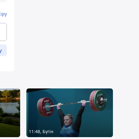
Кіру
у
11:48, Бүгін