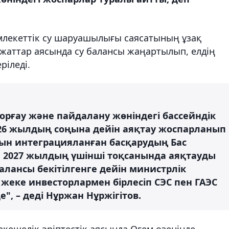
млекеттік су шаруашылығы саясатының ұзақ
құжаттар аясында су балансы жаңартылып, елдің
ріледі.
қорғау және пайдалану жөніндегі бассейндік
026 жылдың соңына дейін аяқтау жоспарланып
арын интеграцияланған басқарудың Бас
ы 2027 жылдың үшінші тоқсанында аяқтауды
лансы бекітілгенге дейін министрлік
жеке инвесторлармен бірлесіп СЭС пен ГАЭС
", – деді Нұржан Нұржігітов.
кешелік әріптестік аясында Өгем өзенінде