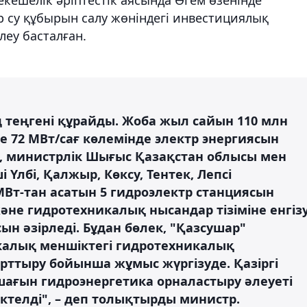
р су құбырын салу жөніндегі инвестициялық
еу басталған.
 теңгені құрайды. Жоба жыл сайын 110 млн
е 72 МВт/сағ көлемінде электр энергиясын
р, министрлік Шығыс Қазақстан облысы мен
 Үлбі, Қалжыр, Көксу, Тентек, Лепсі
МВт-тан асатын 5 гидроэлектр станциясын
не гидротехникалық нысандар тізіміне енгіз
н әзірледі. Бұдан бөлек, "Қазсушар"
калық меншіктегі гидротехникалық
рттыру бойынша жұмыс жүргізуде. Қазіргі
шағын гидроэнергетика орналастыру әлеуеті
іктелді", – деп толықтырды министр.