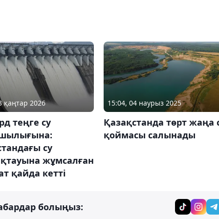
13 қаңтар 2026
15:04, 04 наурыз 2025
рд теңге су
Қазақстанда төрт жаңа 
шылығына:
қоймасы салынады
стандағы су
қтауына жұмсалған
т қайда кетті
абардар болыңыз: