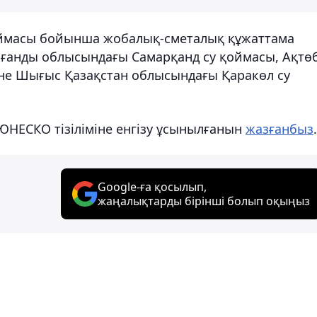
 қоймасы бойынша жобалық-сметалық құжаттама
рағанды облысындағы Самарқанд су қоймасы, Ақтө
не Шығыс Қазақстан облысындағы Қаракөл су
 ЮНЕСКО тізіліміне енгізу ұсынылғанын
жазғанбыз
.
Google-ға қосылып,
жаңалықтарды бірінші болып оқыңыз