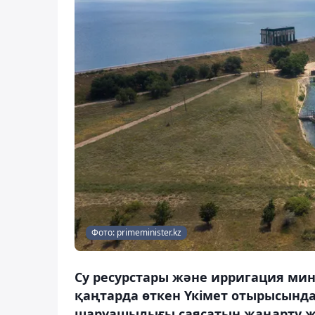
Фото: primeminister.kz
Су ресурстары және ирригация мин
қаңтарда өткен Үкімет отырысында
шаруашылығы саясатын жаңарту жө