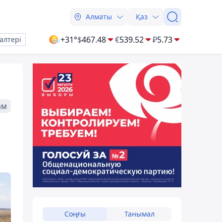
Алматы
Қаз
+31°
$
467.48
€
539.52
₽
5.73
алтері
ам
Соңғы
Танымал