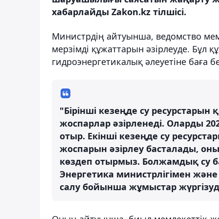
хабарлайды Zakon.kz тілшісі.
Министрдің айтуынша, ведомство ме
мерзімді құжаттарын әзірлеуде. Бұл 
гидроэнергетикалық әлеуетіне баға бе
"Бірінші кезеңде су ресурстарын 
жоспарлар әзірленеді. Оларды 2
отыр. Екінші кезеңде су ресурст
жоспарын әзірлеу басталады, он
көздеп отырмыз. Болжамдық су ба
Энергетика министрлігімен және 
салу бойынша жұмыстар жүргізуде
Оның айтуынша, биыл мемлекеттік-же