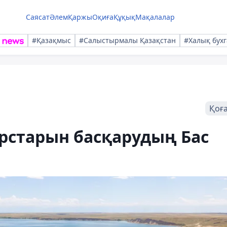
Саясат
Әлем
Қаржы
Оқиға
Құқық
Мақалалар
#Қазақмыс
#Салыстырмалы Қазақстан
#Халық бухг
Қоғ
урстарын басқарудың Бас