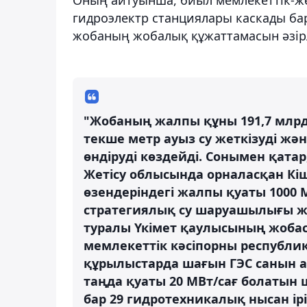
гидроэлектр станциялары каскады ба
жобаның жобалық құжаттамасын әзірл
"Жобаның жалпы құны 191,7 млрд
текше метр ауыз су жеткізуді жән
өндіруді көздейді. Сонымен қата
Жетісу облысында орналасқан Кіші
өзендеріндегі жалпы қуаты 1000 
стратегиялық су шаруашылығы жә
туралы Үкімет қаулысының жобасы
мемлекеттік кәсіпорны республи
құрылыстарда шағын ГЭС санын а
таңда қуаты 20 МВт/сағ болатын 
бар 29 гидротехникалық нысан ір