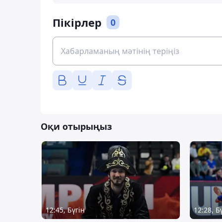
Пікірлер
0
Оқи отырыңыз
12:45, Бүгін
12:28, Б