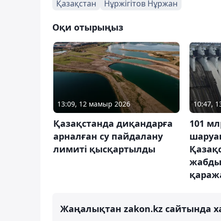
Қазақстан
Нұржігітов Нұржан
Оқи отырыңыз
13:09, 12 мамыр 2026
10:47, 
Қазақстанда диқандарға
101 мл
арналған су пайдалану
шаруа
лимиті қысқартылды
Қазақ
жабды
қаража
Жаңалықтан zakon.kz сайтында х