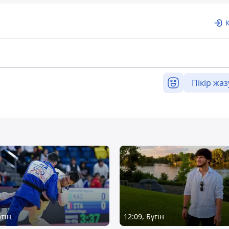
Пікір жаз
үгін
12:09, Бүгін