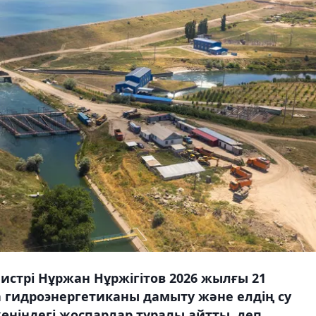
истрі Нұржан Нұржігітов 2026 жылғы 21
 гидроэнергетиканы дамыту және елдің су
ніндегі жоспарлар туралы айтты, деп