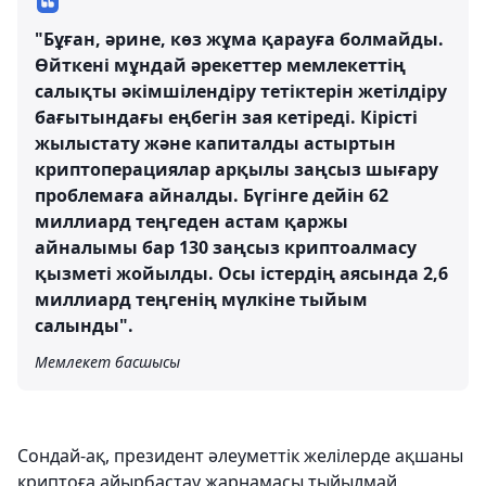
"Бұған, әрине, көз жұма қарауға болмайды.
Өйткені мұндай әрекеттер мемлекеттің
салықты әкімшілендіру тетіктерін жетілдіру
бағытындағы еңбегін зая кетіреді. Кірісті
жылыстату және капиталды астыртын
криптоперациялар арқылы заңсыз шығару
проблемаға айналды. Бүгінге дейін 62
миллиард теңгеден астам қаржы
айналымы бар 130 заңсыз криптоалмасу
қызметі жойылды. Осы істердің аясында 2,6
миллиард теңгенің мүлкіне тыйым
салынды".
Мемлекет басшысы
Сондай-ақ, президент әлеуметтік желілерде ақшаны
криптоға айырбастау жарнамасы тыйылмай