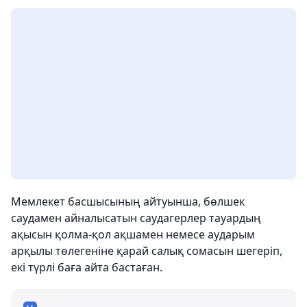
Мемлекет басшысының айтуынша, бөлшек
саудамен айналысатын саудагерлер тауардың
ақысын қолма-қол ақшамен немесе аударым
арқылы төлегеніне қарай салық сомасын шегеріп,
екі түрлі баға айта бастаған.