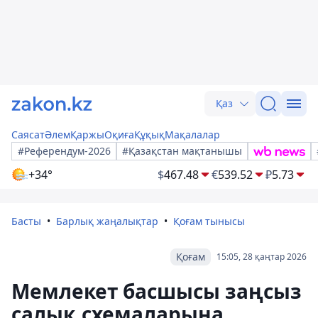
Қаз
Саясат
Әлем
Қаржы
Оқиға
Құқық
Мақалалар
#Референдум-2026
#Қазақстан мақтанышы
+34°
$
467.48
€
539.52
₽
5.73
Басты
Барлық жаңалықтар
Қоғам тынысы
Қоғам
15:05, 28 қаңтар 2026
Мемлекет басшысы заңсыз
салық схемаларына