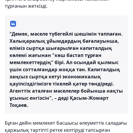
тұрғанын жеткізді.
"Демек, мәселе түбегейлі шешімін таппаған.
Халықаралық ұйымдардың бағалауынша,
еліміз сыртқа шығарылған капиталдың
көлемі жағынан "көш бастап тұрған
мемлекеттердің" бірі. Ал осындай қылмыс
үшін сотталғандар жоққа тән. Капиталдың
заңсыз сыртқа кетуі экономикалық
қауіпсіздігімізге тікелей қатер төндіреді.
Агенттік аталған мәселелер бойынша нақты
ұсыныс енгізсін", – деді Қасым-Жомарт
Тоқаев.
Бұған дейін мемлекет басшысы әлеуметтік саладағы
қаржылық тәртіпті ретке келтіруді тапсырған