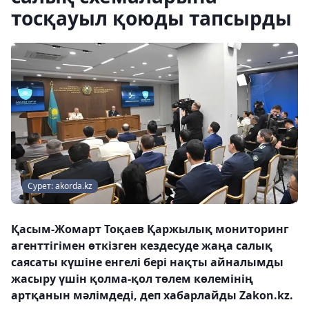
тосқауыл қоюды тапсырды
Сурет: akorda.kz
Қасым-Жомарт Тоқаев Қаржылық мониторинг
агенттігімен өткізген кездесуде жаңа салық
саясаты күшіне енгелі бері нақты айналымды
жасыру үшін қолма-қол төлем көлемінің
артқанын мәлімдеді, деп хабарлайды Zakon.kz.