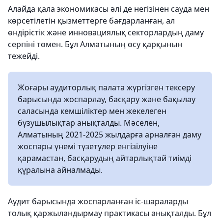
Алайда қала экономикасы әлі де негізінен сауда мен
көрсетілетін қызметтерге бағдарланған, ал
өндірістік және инновациялық секторлардың даму
серпіні төмен. Бұл Алматының өсу қарқынын
тежейді.
Жоғары аудиторлық палата жүргізген тексеру
барысында жоспарлау, басқару және бақылау
саласында кемшіліктер мен жекелеген
бұзушылықтар анықталды. Мәселен,
Алматының 2021-2025 жылдарға арналған даму
жоспары үнемі түзетулер енгізілуіне
қарамастан, басқарудың айтарлықтай тиімді
құралына айналмады.
Аудит барысында жоспарланған іс-шараларды
толық қаржыландырмау практикасы анықталды. Бұл