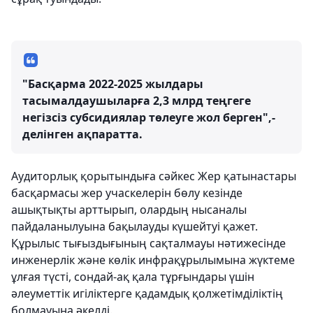
"Басқарма 2022-2025 жылдары
тасымалдаушыларға 2,3 млрд теңгеге
негізсіз субсидиялар төлеуге жол берген",-
делінген ақпаратта.
Аудиторлық қорытындыға сәйкес Жер қатынастары
басқармасы жер учаскелерін бөлу кезінде
ашықтықты арттырып, олардың нысаналы
пайдаланылуына бақылауды күшейтуі қажет.
Құрылыс тығыздығының сақталмауы нәтижесінде
инженерлік және көлік инфрақұрылымына жүктеме
ұлғая түсті, сондай-ақ қала тұрғындары үшін
әлеуметтік игіліктерге қадамдық қолжетімділіктің
болмауына әкелді.