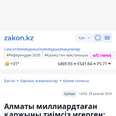
Қаз
Саясат
Әлем
Қаржы
Оқиға
Құқық
Мақалалар
#Референдум-2026
#Қазақстан мақтанышы
+31°
$
469.93
€
541.64
₽
5.71
Басты
Барлық жаңалықтар
Қоғам тынысы
Қоғам
14:43, 29 қаңтар 2026
Алматы миллиардтаған
қаржыны тиімсіз игерген: