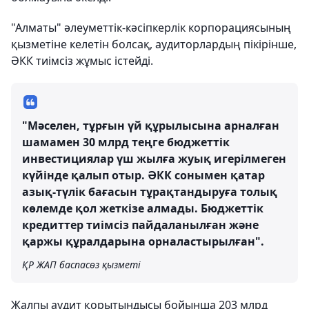
"Алматы" әлеуметтік-кәсіпкерлік корпорациясының
қызметіне келетін болсақ, аудиторлардың пікірінше,
ӘКК тиімсіз жұмыс істейді.
"Мәселен, тұрғын үй құрылысына арналған
шамамен 30 млрд теңге бюджеттік
инвестициялар үш жылға жуық игерілмеген
күйінде қалып отыр. ӘКК сонымен қатар
азық-түлік бағасын тұрақтандыруға толық
көлемде қол жеткізе алмады. Бюджеттік
кредиттер тиімсіз пайдаланылған және
қаржы құралдарына орналастырылған".
ҚР ЖАП баспасөз қызметі
Жалпы аудит қорытындысы бойынша 203 млрд