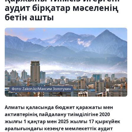
аудит бірқатар мәселенің
бетін ашты
Фото: Zakon.kz/Максим Золотухин
Алматы қаласында бюджет қаражаты мен
активтерінің пайдалану тиімділігіне 2020
жылғы 1 қаңтар мен 2025 жылғы 17 қыркүйек
аралығындағы кезеңге мемлекеттік аудит