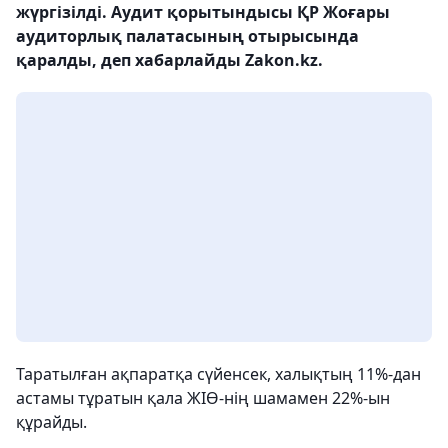
жүргізілді. Аудит қорытындысы ҚР Жоғары
аудиторлық палатасының отырысында
қаралды, деп хабарлайды Zakon.kz.
Таратылған ақпаратқа сүйенсек, халықтың 11%-дан
астамы тұратын қала ЖІӨ-нің шамамен 22%-ын
құрайды.