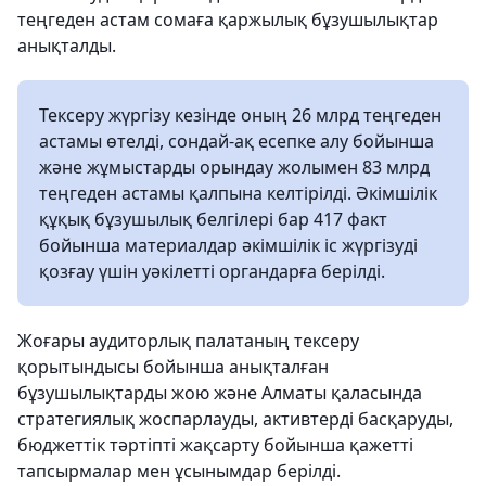
теңгеден астам сомаға қаржылық бұзушылықтар
анықталды.
Тексеру жүргізу кезінде оның 26 млрд теңгеден
астамы өтелді, сондай-ақ есепке алу бойынша
және жұмыстарды орындау жолымен 83 млрд
теңгеден астамы қалпына келтірілді. Әкімшілік
құқық бұзушылық белгілері бар 417 факт
бойынша материалдар әкімшілік іс жүргізуді
қозғау үшін уәкілетті органдарға берілді.
Жоғары аудиторлық палатаның тексеру
қорытындысы бойынша анықталған
бұзушылықтарды жою және Алматы қаласында
стратегиялық жоспарлауды, активтерді басқаруды,
бюджеттік тәртіпті жақсарту бойынша қажетті
тапсырмалар мен ұсынымдар берілді.