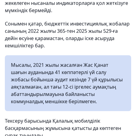
жекелеген нысаналы индикаторларға қол жеткізуге
мүмкіндік бермейді.
Сонымен қатар, бюджеттік инвестициялық жобалар
санының 2022 жылғы 365-тен 2025 жылы 529-ға
дейін өсуіне қарамастан, оларды іске асыруда
кемшіліктер бар.
Мысалы, 2021 жылы жасалған Жас Қанат
шағын ауданында 41 көппәтерлі үй салу
жобасы бойынша аудит кезінде 7 үй құрылысы
аяқталмаған, ал тағы 12-сі іргелес аумақтың
абаттандырылмауына байланысты
коммуналдық меншікке берілмеген.
Тексеру барысында Қалалық мобилділік
басқармасының жұмысына қатысты да көптеген
сұрақ туындады.