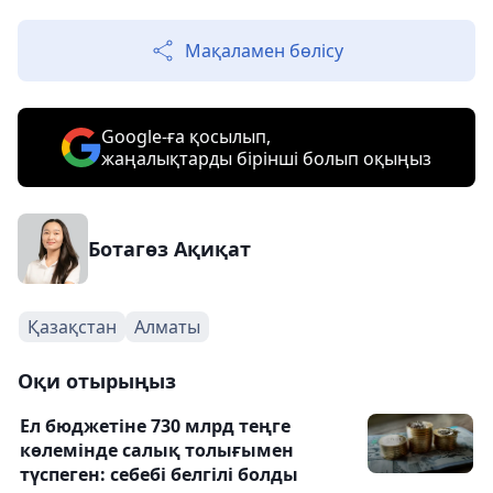
Мақаламен бөлісу
Google-ға қосылып,
жаңалықтарды бірінші болып оқыңыз
Ботагөз Ақиқат
Қазақстан
Алматы
Оқи отырыңыз
Ел бюджетіне 730 млрд теңге
көлемінде салық толығымен
түспеген: себебі белгілі болды