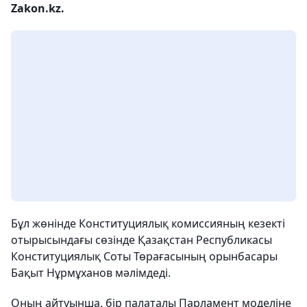
Zakon.kz.
Бұл жөнінде Конституциялық комиссияның кезекті
отырысындағы сөзінде Қазақстан Республикасы
Конституциялық Соты Төрағасының орынбасары
Бақыт Нұрмұханов мәлімдеді.
Оның айтуынша, бір палаталы Парламент моделіне