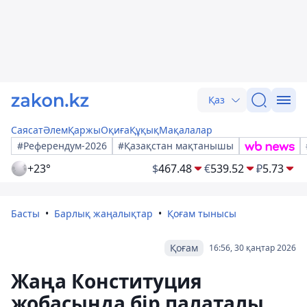
Қаз
Саясат
Әлем
Қаржы
Оқиға
Құқық
Мақалалар
#Референдум-2026
#Қазақстан мақтанышы
+23°
$
467.48
€
539.52
₽
5.73
Басты
Барлық жаңалықтар
Қоғам тынысы
Қоғам
16:56, 30 қаңтар 2026
Жаңа Конституция
жобасында бір палаталы