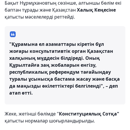
Бақыт Нұрмұхановтың сөзінше, алтыншы бөлім екі
баптан тұрады және Қазақстан
Халық Кеңесіне
қатысты мәселелерді реттейді.
"Құрамына ел азаматтары кіретін бұл
жоғары консультативтік орган Қазақстан
халқының мүддесін білдіреді. Оның
Құрылтайға заң жобаларын енгізу,
республикалық референдум тағайындау
туралы ұсынысқа бастама жасау және басқа
да маңызды өкілеттіктері белгіленді", – деп
атап өтті.
Жеке, жетінші бөлімде "
Конституциялық Сотқа"
қатысты нормалар шоғырландырылды.