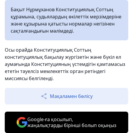
Бақыт Нұрмұханов Конституциялық Соттың
құрамына, судьялардың өкілеттік мерзімдеріне
және құзырына қатысты нормалар негізінен
сақталғандығын мәлімдеді.
Осы орайда Конституциялық Соттың
конституциялық бақылау жүргізетін және бүкіл ел
аумағында Конституцияның үстемдігін қамтамасыз
ететін тәуелсіз мемлекеттік орган ретіндегі
миссиясы белгіленді.
Мақаламен бөлісу
Google-ға қосылып,
жаңалықтарды бірінші болып оқыңыз