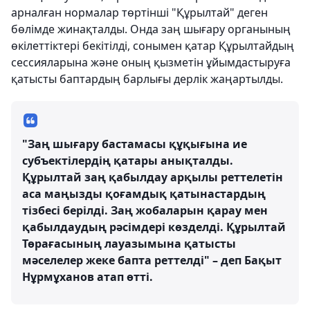
арналған нормалар төртінші "Құрылтай" деген
бөлімде жинақталды. Онда заң шығару органының
өкілеттіктері бекітілді, сонымен қатар Құрылтайдың
сессияларына және оның қызметін ұйымдастыруға
қатысты баптардың барлығы дерлік жаңартылды.
"Заң шығару бастамасы құқығына ие
субъектілердің қатары анықталды.
Құрылтай заң қабылдау арқылы реттелетін
аса маңызды қоғамдық қатынастардың
тізбесі берілді. Заң жобаларын қарау мен
қабылдаудың рәсімдері көзделді. Құрылтай
Төрағасының лауазымына қатысты
мәселелер жеке бапта реттелді" – деп Бақыт
Нұрмұханов атап өтті.