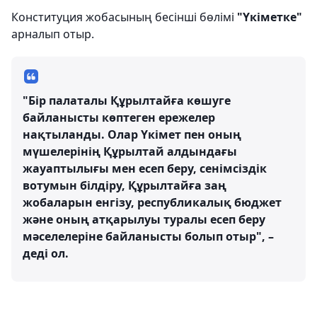
Конституция жобасының бесінші бөлімі
"Үкіметке"
арналып отыр.
"Бір палаталы Құрылтайға көшуге
байланысты көптеген ережелер
нақтыланды. Олар Үкімет пен оның
мүшелерінің Құрылтай алдындағы
жауаптылығы мен есеп беру, сенімсіздік
вотумын білдіру, Құрылтайға заң
жобаларын енгізу, республикалық бюджет
және оның атқарылуы туралы есеп беру
мәселелеріне байланысты болып отыр", –
деді ол.