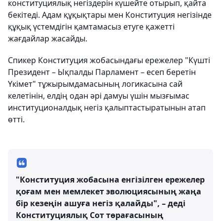
конституциялық негіздерін күшейте отырып, қайта
бекітеді. Адам құқықтары мен Конституция негізінде
құқық үстемдігін қамтамасыз етуге қажетті
жағдайлар жасайды.
Спикер Конституция жобасындағы ережелер "Күшті
Президент – Ықпалды Парламент – есеп беретін
Үкімет" тұжырымдамасының логикасына сай
келетінін, елдің одан әрі дамуы үшін мызғымас
институционалдық негіз қалыптастыратынын атап
өтті.
"Конституция жобасына енгізілген ережелер
қоғам мен мемлекет эволюциясының жаңа
бір кезеңін ашуға негіз қалайды", – деді
Конституциялық Сот төрағасының