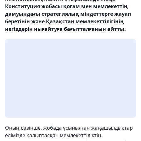
Конституция жобасы қоғам мен мемлекеттің
дамуындағы стратегиялық міндеттерге жауап
беретінін және Қазақстан мемлекеттілігінің
негіздерін нығайтуға бағытталғанын айтты.
Оның сөзінше, жобада ұсынылған жаңашылдықтар
елімізде қалыптасқан мемлекеттіліктің