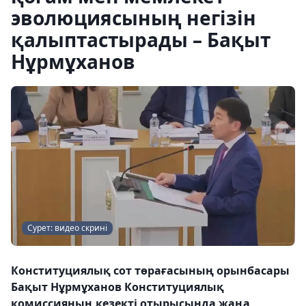
эволюциясының негізін
қалыптастырады – Бақыт
Нұрмұханов
Сурет: видео скрині
Конституциялық сот төрағасының орынбасары
Бақыт Нұрмұханов Конституциялық
комиссияның кезекті отырысында жаңа