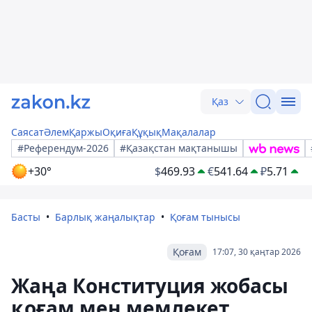
Қаз
Саясат
Әлем
Қаржы
Оқиға
Құқық
Мақалалар
#Референдум-2026
#Қазақстан мақтанышы
+30°
$
469.93
€
541.64
₽
5.71
Басты
Барлық жаңалықтар
Қоғам тынысы
Қоғам
17:07, 30 қаңтар 2026
Жаңа Конституция жобасы
қоғам мен мемлекет