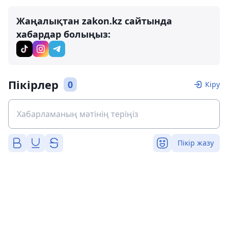
Жаңалықтан zakon.kz сайтында
хабардар болыңыз:
Пікірлер
0
Кіру
Пікір жазу