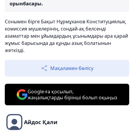
орынбасары.
Сонымен бірге Бақыт Нұрмұханов Конституциялық
комиссия мүшелерінің, сондай-ақ белсенді
азаматтар мен ұйымдардың ұсынымдары ара қарай
жұмыс барысында да құнды азық болатынын
жеткізді.
Мақаламен бөлісу
Google-ға қосылып,
жаңалықтарды бірінші болып оқыңыз
Айдос Қали