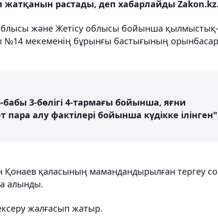
п жатқанын растады, деп хабарлайды Zakon.kz
облысы және Жетісу облысы бойынша қылмыстық
сты №14 мекеменің бұрынғы бастығының орынбаса
-бабы 3-бөлігі 4-тармағы бойынша, яғни
 пара алу фактілері бойынша күдікке ілінген"
ын Қонаев қаласының мамандандырылған тергеу с
ға алынды.
тексеру жалғасып жатыр.