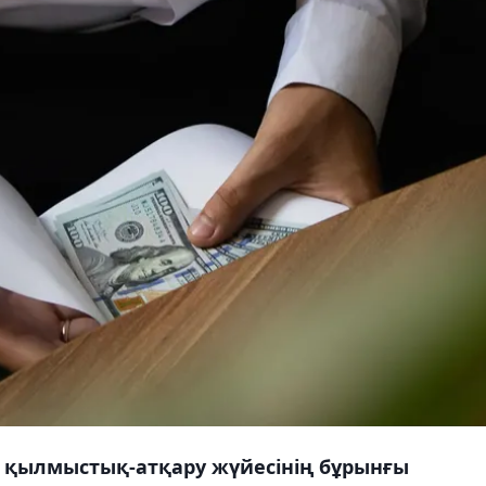
 қылмыстық-атқару жүйесінің бұрынғы