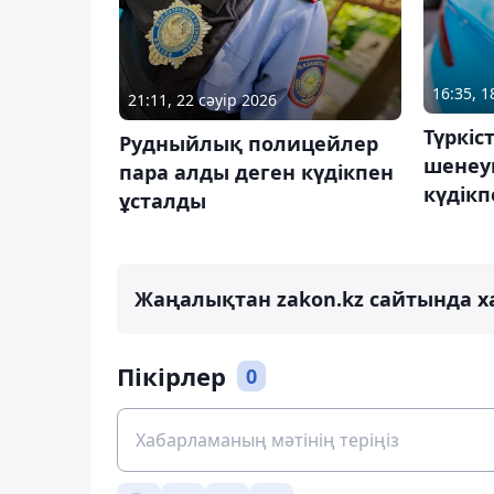
16:35, 
21:11, 22 сәуір 2026
Түркіс
Рудныйлық полицейлер
шенеун
пара алды деген күдікпен
күдікп
ұсталды
Жаңалықтан zakon.kz сайтында х
Пікірлер
0