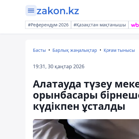
#Референдум-2026
#Қазақстан мақтанышы
Басты
Барлық жаңалықтар
Қоғам тынысы
19:31, 30 қаңтар 2026
Алатауда түзеу мек
орынбасары бірнеше
күдікпен ұсталды