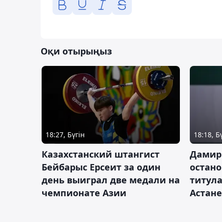
Оқи отырыңыз
18:27, Бүгін
18:18, Б
Казахстанский штангист
Дамир
Бейбарыс Ерсеит за один
остано
день выиграл две медали на
титула
чемпионате Азии
Астане