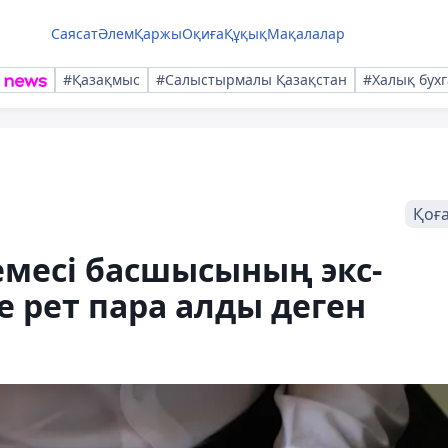
Саясат
Әлем
Қаржы
Оқиға
Құқық
Мақалалар
#Қазақмыс
#Салыстырмалы Қазақстан
#Халық бухг
Қоғ
емесі басшысының экс-
 рет пара алды деген