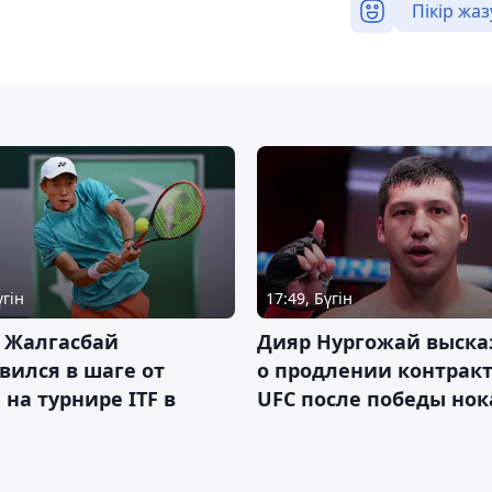
Пікір жаз
үгін
17:49, Бүгін
 Жалгасбай
Дияр Нургожай выска
вился в шаге от
о продлении контракт
 на турнире ITF в
UFC после победы но