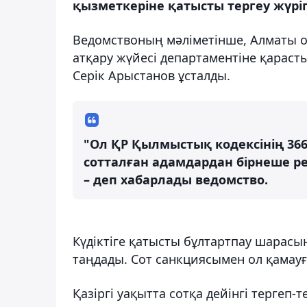
қызметкеріне қатысты тергеу жүрі
Ведомствоның мәліметінше, Алматы 
атқару жүйесі департаментіне қара
Серік Арыстанов ұсталды.
"Ол ҚР Қылмыстық кодексінің 366
сотталған адамдардан бірнеше рет
– деп хабарлады ведомство.
Күдіктіге қатысты бұлтартпау шарас
таңдады. Сот санкциясымен ол қамау
Қазіргі уақытта сотқа дейінгі тергеп-