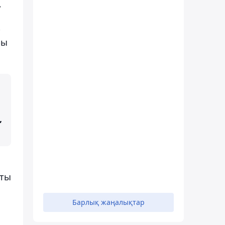
.
-
ры
,
оты
Барлық жаңалықтар