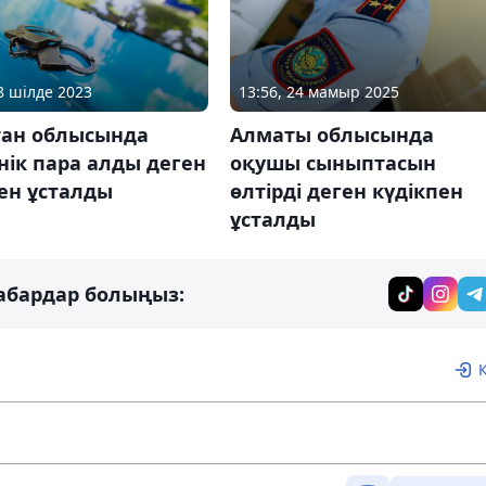
18 шілде 2023
13:56, 24 мамыр 2025
тан облысында
Алматы облысында
ік пара алды деген
оқушы сыныптасын
ен ұсталды
өлтірді деген күдікпен
ұсталды
абардар болыңыз: