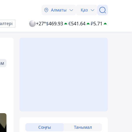
Алматы
Қаз
+27°
$
469.93
€
541.64
₽
5.71
алтері
ам
Соңғы
Танымал