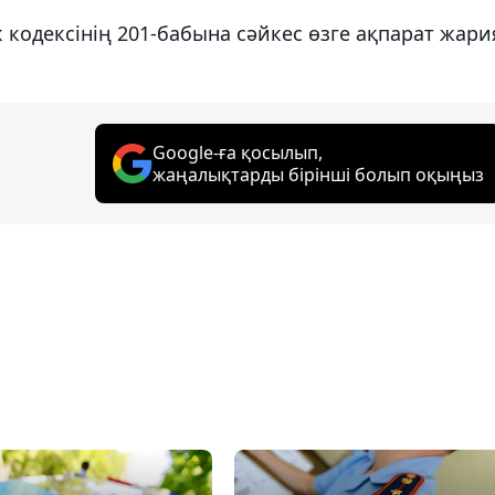
кодексінің 201-бабына сәйкес өзге ақпарат жари
Google-ға қосылып,
жаңалықтарды бірінші болып оқыңыз