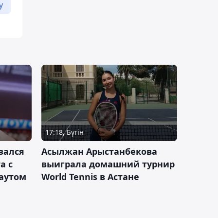
у
17:18, Бүгін
зался
Асылжан Арыстанбекова
а с
выиграла домашний турнир
каутом
World Tennis в Астане