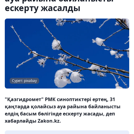
ескерту жасалды
Сурет: pixabay
"Қазгидромет" РМК синоптиктері ертең, 31
қаңтарда қолайсыз ауа райына байланысты
елдің басым бөлігінде ескерту жасады, деп
хабарлайды Zakon.kz.