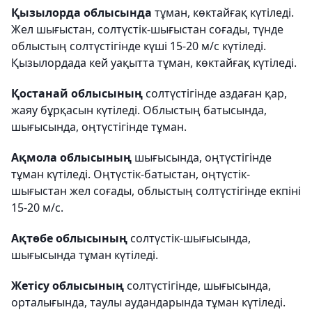
Қызылорда облысында
тұман, көктайғақ күтіледі.
Жел шығыстан, солтүстік-шығыстан соғады, түнде
облыстың солтүстігінде күші 15-20 м/с күтіледі.
Қызылордада кей уақытта тұман, көктайғақ күтіледі.
Қостанай облысының
солтүстігінде аздаған қар,
жаяу бұрқасын күтіледі. Облыстың батысында,
шығысында, оңтүстігінде тұман.
Ақмола облысының
шығысында, оңтүстігінде
тұман күтіледі. Оңтүстік-батыстан, оңтүстік-
шығыстан жел соғады, облыстың солтүстігінде екпіні
15-20 м/с.
Ақтөбе облысының
солтүстік-шығысында,
шығысында тұман күтіледі.
Жетісу облысының
солтүстігінде, шығысында,
орталығында, таулы аудандарында тұман күтіледі.