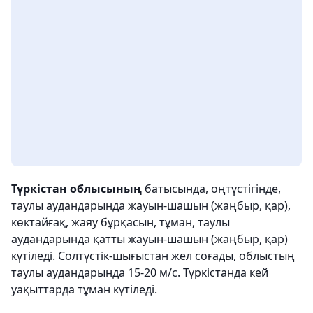
Түркістан облысының
батысында, оңтүстігінде,
таулы аудандарында жауын-шашын (жаңбыр, қар),
көктайғақ, жаяу бұрқасын, тұман, таулы
аудандарында қатты жауын-шашын (жаңбыр, қар)
күтіледі. Солтүстік-шығыстан жел соғады, облыстың
таулы аудандарында 15-20 м/с. Түркістанда кей
уақыттарда тұман күтіледі.