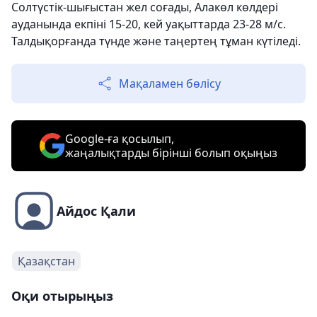
Солтүстік-шығыстан жел соғады, Алакөл көлдері
ауданында екпіні 15-20, кей уақыттарда 23-28 м/с.
Талдықорғанда түнде және таңертең тұман күтіледі.
Мақаламен бөлісу
Google-ға қосылып,
жаңалықтарды бірінші болып оқыңыз
Айдос Қали
Қазақстан
Оқи отырыңыз