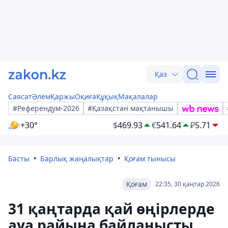
Қаз
Саясат
Әлем
Қаржы
Оқиға
Құқық
Мақалалар
#Референдум-2026
#Қазақстан мақтанышы
+30°
$
469.93
€
541.64
₽
5.71
Басты
Барлық жаңалықтар
Қоғам тынысы
Қоғам
22:35, 30 қаңтар 2026
31 қаңтарда қай өңірлерде
ауа райына байланысты