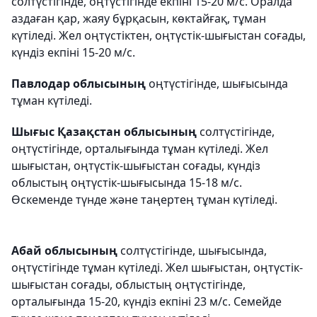
солтүстігінде, оңтүстігінде екпіні 15-20 м/с. Оралда
аздаған қар, жаяу бұрқасын, көктайғақ, тұман
күтіледі. Жел оңтүстіктен, оңтүстік-шығыстан соғады,
күндіз екпіні 15-20 м/с.
Павлодар облысының
оңтүстігінде, шығысында
тұман күтіледі.
Шығыс Қазақстан облысының
солтүстігінде,
оңтүстігінде, орталығында тұман күтіледі. Жел
шығыстан, оңтүстік-шығыстан соғады, күндіз
облыстың оңтүстік-шығысында 15-18 м/с.
Өскеменде түнде және таңертең тұман күтіледі.
Абай облысының
солтүстігінде, шығысында,
оңтүстігінде тұман күтіледі. Жел шығыстан, оңтүстік-
шығыстан соғады, облыстың оңтүстігінде,
орталығында 15-20, күндіз екпіні 23 м/с. Семейде