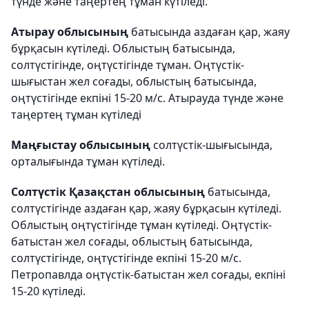
түнде және таңертең тұман күтіледі.
Атырау облысының
батысында аздаған қар, жаяу
бұрқасын күтіледі. Облыстың батысында,
солтүстігінде, оңтүстігінде тұман. Оңтүстік-
шығыстан жел соғады, облыстың батысында,
оңтүстігінде екпіні 15-20 м/с. Атырауда түнде және
таңертең тұман күтіледі
Маңғыстау облысының
солтүстік-шығысында,
орталығында тұман күтіледі.
Солтүстік Қазақстан облысының
батысында,
солтүстігінде аздаған қар, жаяу бұрқасын күтіледі.
Облыстың оңтүстігінде тұман күтіледі. Оңтүстік-
батыстан жел соғады, облыстың батысында,
солтүстігінде, оңтүстігінде екпіні 15-20 м/с.
Петропавлда оңтүстік-батыстан жел соғады, екпіні
15-20 күтіледі.