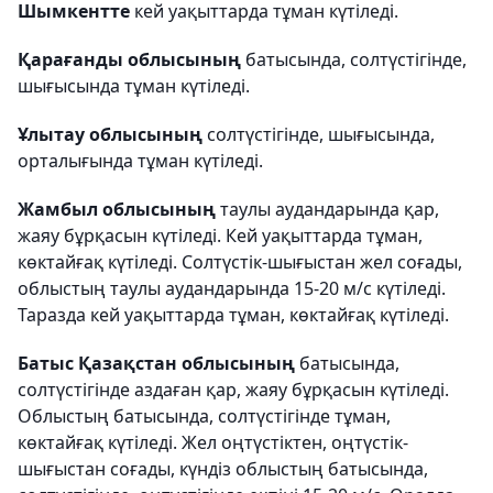
Шымкентте
кей уақыттарда тұман күтіледі.
Қарағанды облысының
батысында, солтүстігінде,
шығысында тұман күтіледі.
Ұлытау облысының
солтүстігінде, шығысында,
орталығында тұман күтіледі.
Жамбыл облысының
таулы аудандарында қар,
жаяу бұрқасын күтіледі. Кей уақыттарда тұман,
көктайғақ күтіледі. Солтүстік-шығыстан жел соғады,
облыстың таулы аудандарында 15-20 м/с күтіледі.
Таразда кей уақыттарда тұман, көктайғақ күтіледі.
Батыс Қазақстан облысының
батысында,
солтүстігінде аздаған қар, жаяу бұрқасын күтіледі.
Облыстың батысында, солтүстігінде тұман,
көктайғақ күтіледі. Жел оңтүстіктен, оңтүстік-
шығыстан соғады, күндіз облыстың батысында,