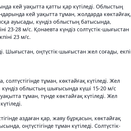
нда кей уақытта қатты қар күтіледі. Облыстың
дандарында кей уақытта тұман, жолдарда көктайғақ
сқа ауысады, күндіз облыстың батысында,
ні 23-28 м/с. Қонаевта күндіз солтүстік-шығыстан
піні 23 м/с.
еді. Шығыстан, оңтүстік-шығыстан жел соғады, екпі
, солтүстігінде тұман, көктайғақ күтіледі. Жел
с, күндіз облыстың шығысында күші 15-20 м/с
 уақытта тұман, түнде көктайғақ күтіледі. Жел
күтіледі.
тігінде аздаған қар, жаяу бұрқасын, көктайғақ
сында, оңтүстігінде тұман күтіледі. Солтүстік-