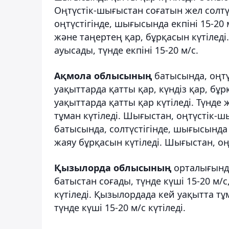
Оңтүстік-шығыстан соғатын жел солтү
оңтүстігінде, шығысында екпіні 15-20 
және таңертең қар, бұрқасын күтіледі
ауысады, түнде екпіні 15-20 м/с.
Ақмола облысының
батысында, оңтү
уақыттарда қатты қар, күндіз қар, бұ
уақыттарда қатты қар күтіледі. Түнде
тұман күтіледі. Шығыстан, оңтүстік-ш
батысында, солтүстігінде, шығысында 
жаяу бұрқасын күтіледі. Шығыстан, оң
Қызылорда облысының
орталығында,
батыстан соғады, түнде күші 15-20 м/
күтіледі. Қызылордада кей уақытта тұм
түнде күші 15-20 м/с күтіледі.