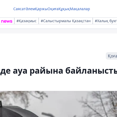
Саясат
Әлем
Қаржы
Оқиға
Құқық
Мақалалар
#Қазақмыс
#Салыстырмалы Қазақстан
#Халық бухг
Қоғ
рде ауа райына байланыст