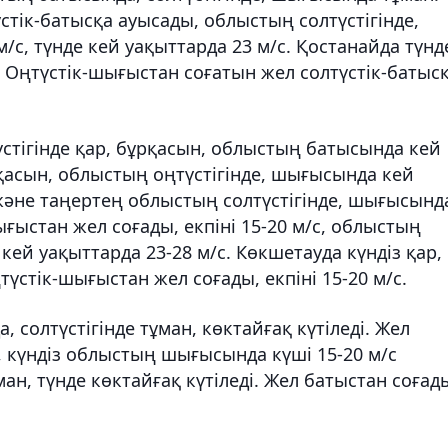
стік-батысқа ауысады, облыстың солтүстігінде,
м/с, түнде кей уақыттарда 23 м/с. Қостанайда түнд
. Оңтүстік-шығыстан соғатын жел солтүстік-батыс
стігінде қар, бұрқасын, облыстың батысында кей
рқасын, облыстың оңтүстігінде, шығысында кей
 және таңертең облыстың солтүстігінде, шығысынд
ығыстан жел соғады, екпіні 15-20 м/с, облыстың
кей уақыттарда 23-28 м/с. Көкшетауда күндіз қар,
түстік-шығыстан жел соғады, екпіні 15-20 м/с.
 солтүстігінде тұман, көктайғақ күтіледі. Жел
с, күндіз облыстың шығысында күші 15-20 м/с
ан, түнде көктайғақ күтіледі. Жел батыстан соғад