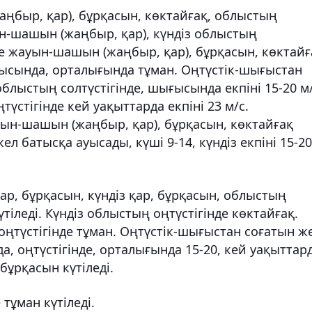
быр, қар), бұрқасын, көктайғақ, облыстың
н-шашын (жаңбыр, қар), күндіз облыстың
нде жауын-шашын (жаңбыр, қар), бұрқасын, көктайғ
ығысында, орталығында тұман. Оңтүстік-шығыстан
блыстың солтүстігінде, шығысында екпіні 15-20 м/
үстігінде кей уақыттарда екпіні 23 м/с.
уын-шашын (жаңбыр, қар), бұрқасын, көктайғақ
ел батысқа ауысады, күші 9-14, күндіз екпіні 15-20
р, бұрқасын, күндіз қар, бұрқасын, облыстың
тіледі. Күндіз облыстың оңтүстігінде көктайғақ.
оңтүстігінде тұман. Оңтүстік-шығыстан соғатын ж
, оңтүстігінде, орталығында 15-20, кей уақыттар
 бұрқасын күтіледі.
 тұман күтіледі.