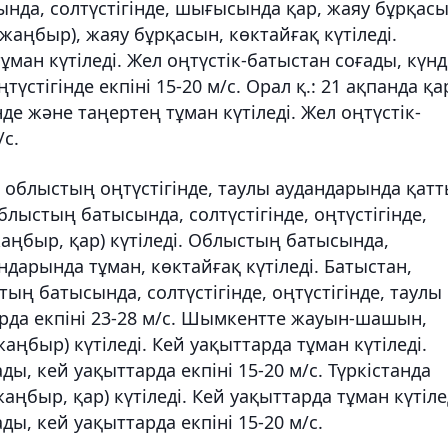
нда, солтүстігінде, шығысында қар, жаяу бұрқасы
жаңбыр), жаяу бұрқасын, көктайғақ күтіледі.
ман күтіледі. Жел оңтүстік-батыстан соғады, күнд
үстігінде екпіні 15-20 м/с. Орал қ.: 21 ақпанда қа
нде және таңертең тұман күтіледі. Жел оңтүстік-
/с.
блыстың оңтүстігінде, таулы аудандарында қат
лыстың батысында, солтүстігінде, оңтүстігінде,
ңбыр, қар) күтіледі. Облыстың батысында,
андарында тұман, көктайғақ күтіледі. Батыстан,
ың батысында, солтүстігінде, оңтүстігінде, таулы
арда екпіні 23-28 м/с. Шымкентте жауын-шашын,
ңбыр) күтіледі. Кей уақыттарда тұман күтіледі.
ды, кей уақыттарда екпіні 15-20 м/с. Түркістанда
быр, қар) күтіледі. Кей уақыттарда тұман күтіле
ды, кей уақыттарда екпіні 15-20 м/с.