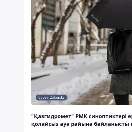
Сурет: Zakon.kz
"Қазгидромет" РМК синоптиктері ер
қолайсыз ауа райына байланысты е