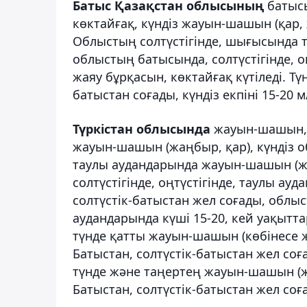
Батыс Қазақстан облысының
батысы
көктайғақ, күндіз жауын-шашын (қар, 
Облыстың солтүстігінде, шығысында тұ
облыстың батысында, солтүстігінде, оңт
жаяу бұрқасын, көктайғақ күтіледі. Тү
батыстан соғады, күндіз екпіні 15-20 м
Түркістан облысында
жауын-шашын, о
жауын-шашын (жаңбыр, қар), күндіз об
таулы аудандарында жауын-шашын (жа
солтүстігінде, оңтүстігінде, таулы ауд
солтүстік-батыстан жел соғады, облыст
аудандарында күші 15-20, кей уақытт
түнде қатты жауын-шашын (көбінесе жа
Батыстан, солтүстік-батыстан жел соға
түнде және таңертең жауын-шашын (жаң
Батыстан, солтүстік-батыстан жел соға