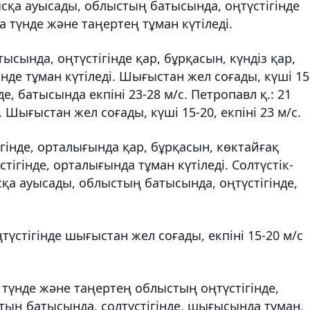
сқа ауысады, облыстың батысында, оңтүстігінде
да түнде және таңертең тұман күтіледі.
ысында, оңтүстігінде қар, бұрқасын, күндіз қар,
інде тұман күтіледі. Шығыстан жел соғады, күші 15
де, батысында екпіні 23-28 м/с. Петропавл қ.: 21
. Шығыстан жел соғады, күші 15-20, екпіні 23 м/с.
гінде, орталығында қар, бұрқасын, көктайғақ
стігінде, орталығында тұман күтіледі. Солтүстік-
қа ауысады, облыстың батысында, оңтүстігінде,
үстігінде шығыстан жел соғады, екпіні 15-20 м/с
 түнде және таңертең облыстың оңтүстігінде,
тың батысында, солтүстігінде, шығысында тұман.