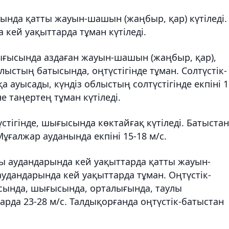
ында қатты жауын-шашын (жаңбыр, қар) күтіледі.
а кей уақыттарда тұман күтіледі.
шығысында аздаған жауын-шашын (жаңбыр, қар),
блыстың батысында, оңтүстігінде тұман. Солтүстік-
а ауысады, күндіз облыстың солтүстігінде екпіні 1
не таңертең тұман күтіледі.
стігінде, шығысында көктайғақ күтіледі. Батыстан
Мұғалжар ауданында екпіні 15-18 м/с.
ы аудандарында кей уақыттарда қатты жауын-
аудандарында кей уақыттарда тұман. Оңтүстік-
сында, шығысында, орталығында, таулы
тарда 23-28 м/с. Талдықорғанда оңтүстік-батыстан