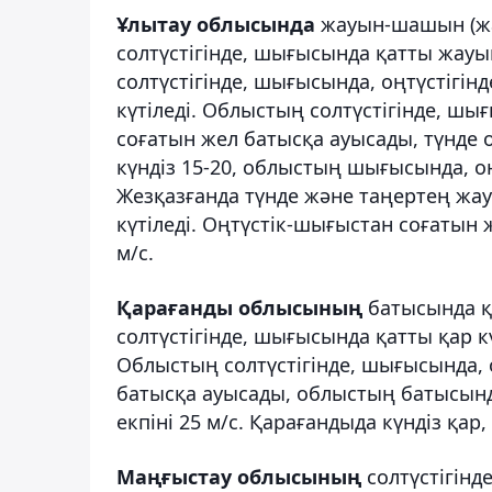
Ұлытау облысында
жауын-шашын (жаң
солтүстігінде, шығысында қатты жауы
солтүстігінде, шығысында, оңтүстігі
күтіледі. Облыстың солтүстігінде, ш
соғатын жел батысқа ауысады, түнде о
күндіз 15-20, облыстың шығысында, оңт
Жезқазғанда түнде және таңертең жа
күтіледі. Оңтүстік-шығыстан соғатын ж
м/с.
Қарағанды облысының
батысында қа
солтүстігінде, шығысында қатты қар кү
Облыстың солтүстігінде, шығысында, 
батысқа ауысады, облыстың батысында
екпіні 25 м/с. Қарағандыда күндіз қар,
Маңғыстау облысының
солтүстігінде