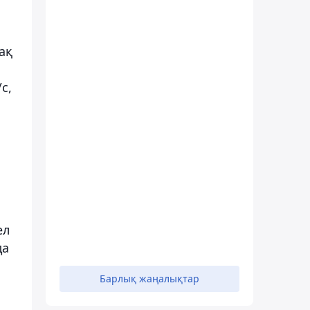
ақ
с,
ел
да
Барлық жаңалықтар