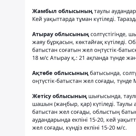
Жамбыл облысының
таулы аудандар
Кей уақыттарда тұман күтіледі. Таразд
Атырау облысының
солтүстігінде, 
жаяу бұрқасын, көктайғақ күтіледі. О
батыстан соғатын жел оңтүстік-батысқ
18 м/с Атырау қ.: 21 ақпанда түнде жә
Ақтөбе облысының
батысында, солтү
оңтүстік-батыстан жел соғады, түнде 
Жетісу облысының
шығысында, таул
шашын (жаңбыр, қар) күтіледі. Таулы 
батыстан жел соғады, облыстың баты
аудандарында екпіні 15-20, кей уақыт
жел соғады, күндіз екпіні 15-20 м/с.