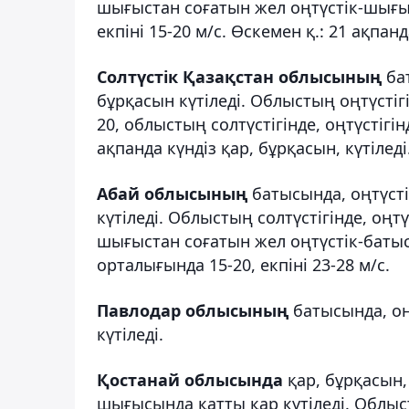
шығыстан соғатын жел оңтүстік-шығы
екпіні 15-20 м/с. Өскемен қ.: 21 ақпан
Солтүстік Қазақстан облысының
бат
бұрқасын күтіледі. Облыстың оңтүстіг
20, облыстың солтүстігінде, оңтүстігін
ақпанда күндіз қар, бұрқасын, күтіледі
Абай облысының
батысында, оңтүсті
күтіледі. Облыстың солтүстігінде, оңтү
шығыстан соғатын жел оңтүстік-батыс
орталығында 15-20, екпіні 23-28 м/с.
Павлодар облысының
батысында, оңт
күтіледі.
Қостанай облысында
қар, бұрқасын,
шығысында қатты қар күтіледі. Облыс