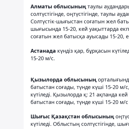
Алматы облысының
таулы аудандары
солтүстігінде, оңтүстігінде, таулы ау
Солтүстік-шығыстан соғатын жел баты
шығысында 15-20, кей уақыттарда екпі
соғатын жел батысқа ауысады 15-20, ек
Астанада
күндіз қар, бұрқасын күтіл
15-20 м/с.
Қызылорда облысының
орталығында
батыстан соғады, түнде күші 15-20 м/
күтіледі. Қызылорда қ: 21 ақпанда кей
батыстан соғады, түнде күші 15-20 м/с 
Шығыс Қазақстан облысының
оңтүс
күтіледі. Облыстың солтүстігінде, шығы