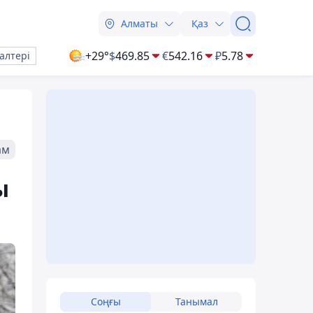
Алматы
Қаз
+29°
$
469.85
€
542.16
₽
5.78
алтері
ам
ы
Соңғы
Танымал