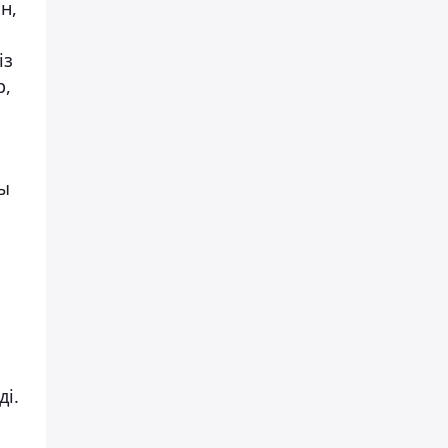
н,
із
р,
ты
ді.