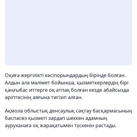
Оқиға жергілікті кәсіпорындардың бірінде болған.
Алдын ала мәлімет бойынша, қызметкерлердің бірі
қаңғыбас иттерге оқ атпақ болған кезде абайсызда
әріптесінің аяғына тигізіп алған.
Ақмола облыстық денсаулық сақтау басқармасының
баспасөз қызметі зардап шеккен адамның
ауруханаға оқ жарақатымен түскенін растады.