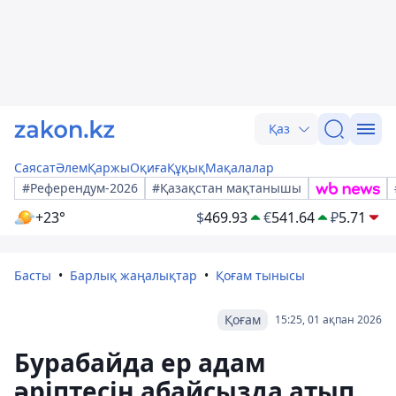
Қаз
Саясат
Әлем
Қаржы
Оқиға
Құқық
Мақалалар
#Референдум-2026
#Қазақстан мақтанышы
+23°
$
469.93
€
541.64
₽
5.71
Басты
Барлық жаңалықтар
Қоғам тынысы
Қоғам
15:25, 01 ақпан 2026
Бурабайда ер адам
әріптесін абайсызда атып