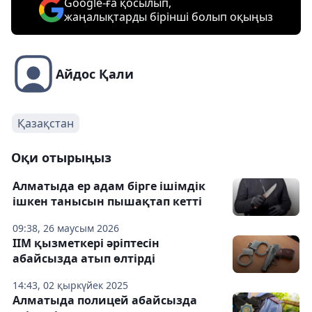
Google-ға қосылып,
жаңалықтарды бірінші болып оқыңыз
Айдос Қали
Қазақстан
Оқи отырыңыз
Алматыда ер адам бірге ішімдік
ішкен танысын пышақтап кетті
09:38, 26 маусым 2026
ІІМ қызметкері әріптесін
абайсызда атып өлтірді
14:43, 02 қыркүйек 2025
Алматыда полицей абайсызда