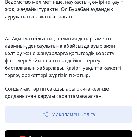
Ведомство мәліметінше, науқастың өміріне қауіп
жоқ, жағдайы тұрақты. Ол Бурабай аудандық
ауруханасына жатқызылған.
Ал Ақмола облыстық полиция департаменті
адамның денсаулығына абайсызда ауыр зиян
келтіру және жануарларға қатыгездік көрсету
фактілері бойынша сотқа дейінгі тергеу
басталғанын хабарлады. Қазіргі уақытта қажетті
тергеу әрекеттері жүргізіліп жатыр.
Сондай-ақ тәртіп сақшылары оқиға кезінде
қолданылған қаруды сараптамаға алған.
Мақаламен бөлісу