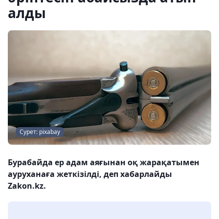
алды
Сурет: pixabay
Бурабайда ер адам аяғынан оқ жарақатымен
ауруханаға жеткізілді, деп хабарлайды
Zakon.kz.