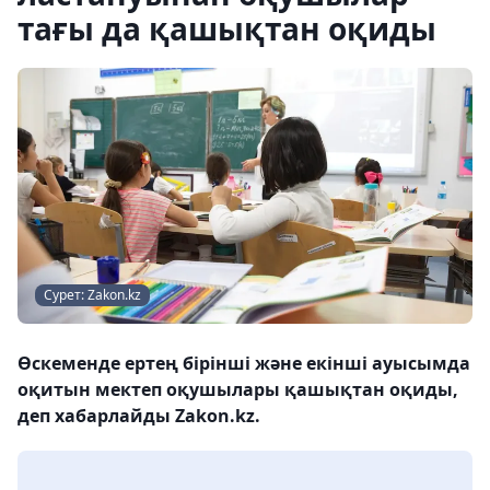
тағы да қашықтан оқиды
Сурет: Zakon.kz
Өскеменде ертең бірінші және екінші ауысымда
оқитын мектеп оқушылары қашықтан оқиды,
деп хабарлайды Zakon.kz.