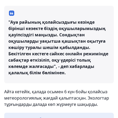
"Ауа райының қолайсыздығы кезінде
бірінші кезекте біздің оқушыларымыздың
қауіпсіздігі маңызды. Сондықтан
оқушыларды уақытша қашықтан оқытуға
көшіру туралы шешім қабылданды.
Бекітілген кестеге сәйкес онлайн режимінде
сабақтар өткізіліп, оқу үдерісі толық
көлемде жалғасады", - деп хабарлады
қалалық білім бөлімінен.
Айта кетейік, қалада осымен 6 күн бойы қолайсыз
метеорологиялық жағдай қалыптасқан. Экологтар
тұрғындарды далада көп жүрмеуге шақырды.