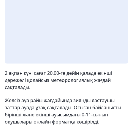
2 ақпан күні сағат 20.00-ге дейін қалада екінші
дәрежелі қолайсыз метеорологиялық жағдай
сақталады.
Желсіз ауа райы жағдайында зиянды ластаушы
заттар ауада ұзақ сақталады. Осыған байланысты
бірінші және екінші ауысымдағы 0-11-сынып
оқушылары онлайн форматқа көшірілді.