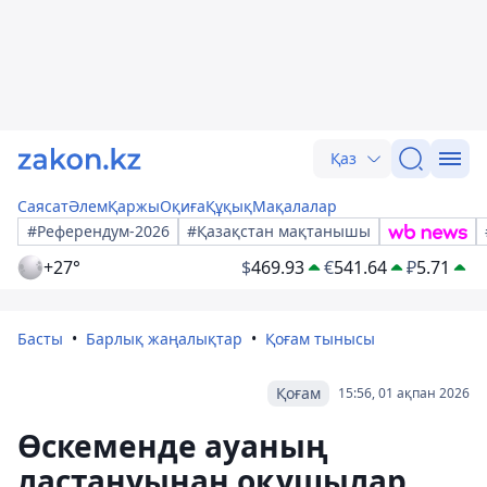
Қаз
Саясат
Әлем
Қаржы
Оқиға
Құқық
Мақалалар
#Референдум-2026
#Қазақстан мақтанышы
+27°
$
469.93
€
541.64
₽
5.71
Басты
Барлық жаңалықтар
Қоғам тынысы
Қоғам
15:56, 01 ақпан 2026
Өскеменде ауаның
ластануынан оқушылар