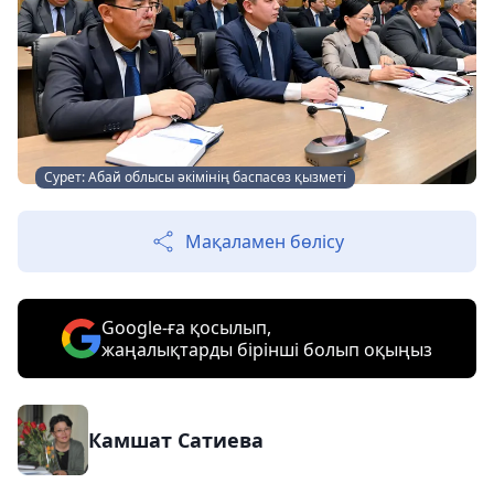
Сурет: Абай облысы әкімінің баспасөз қызметі
Мақаламен бөлісу
Google-ға қосылып,
жаңалықтарды бірінші болып оқыңыз
Камшат Сатиева