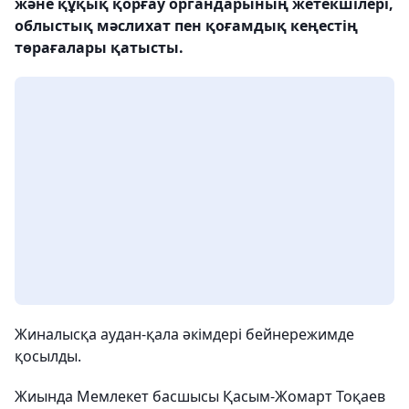
және құқық қорғау органдарының жетекшілері,
облыстық мәслихат пен қоғамдық кеңестің
төрағалары қатысты.
Жиналысқа аудан-қала әкімдері бейнережимде
қосылды.
Жиында Мемлекет басшысы Қасым-Жомарт Тоқаев