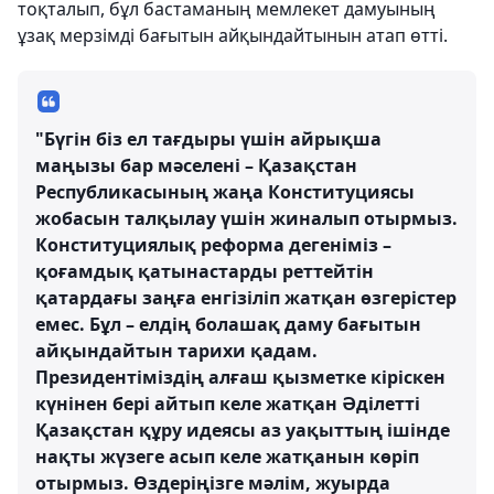
тоқталып, бұл бастаманың мемлекет дамуының
ұзақ мерзімді бағытын айқындайтынын атап өтті.
"Бүгін біз ел тағдыры үшін айрықша
маңызы бар мәселені – Қазақстан
Республикасының жаңа Конституциясы
жобасын талқылау үшін жиналып отырмыз.
Конституциялық реформа дегеніміз –
қоғамдық қатынастарды реттейтін
қатардағы заңға енгізіліп жатқан өзгерістер
емес. Бұл – елдің болашақ даму бағытын
айқындайтын тарихи қадам.
Президентіміздің алғаш қызметке кіріскен
күнінен бері айтып келе жатқан Әділетті
Қазақстан құру идеясы аз уақыттың ішінде
нақты жүзеге асып келе жатқанын көріп
отырмыз. Өздеріңізге мәлім, жуырда