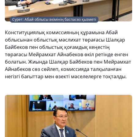
Сурет: Абай облысы әкімінің баспасөз қызметі
Конституциялық комиссияның құрамына Абай
облысынан облыстық мәслихат төрағасы Шалқар
Байбеков пен облыстық қоғамдық кеңестің
төрағасы Мейрамхат Айнабеков өкіл ретінде енген
болатын. Жиында Шалқар Байбеков пен Мейрамхат
Айнабеков сөз сөйлеп, комиссияда талқыланған
негізгі бағыттар мен өзекті мәселелерге тоқталды.