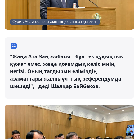
Сурет: Абай облысы әкімінің баспасөз қызметі
"Жаңа Ата Заң жобасы – бұл тек құқықтық
құжат емес, жаңа қоғамдық келісімнің
негізі. Оның тағдырын еліміздің
азаматтары жалпыұлттық референдумда
шешеді", - деді Шалқар Байбеков.