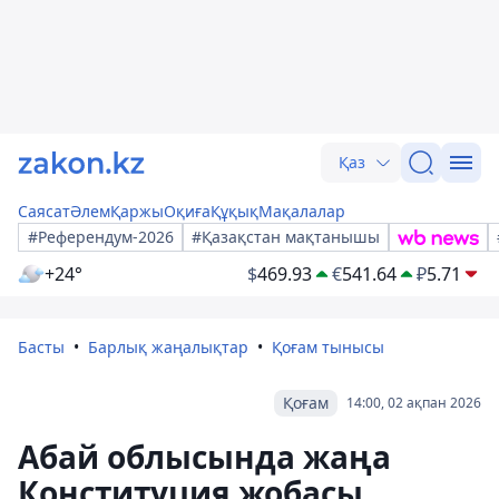
Қаз
Саясат
Әлем
Қаржы
Оқиға
Құқық
Мақалалар
#Референдум-2026
#Қазақстан мақтанышы
+24°
$
469.93
€
541.64
₽
5.71
Басты
Барлық жаңалықтар
Қоғам тынысы
Қоғам
14:00, 02 ақпан 2026
Абай облысында жаңа
Конституция жобасы