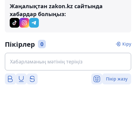
Жаңалықтан zakon.kz сайтында
хабардар болыңыз:
Пікірлер
0
Кіру
Пікір жазу