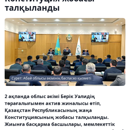
талқыланды
Сурет: Абай облысы әкімінің баспасөз қызметі
2 ақпанда облыс әкімі Берік Уәлидің
төрағалығымен актив жиналысы өтіп,
Қазақстан Республикасының жаңа
Конституциясының жобасы талқыланды.
Жиынға басқарма басшылары, мемлекеттік