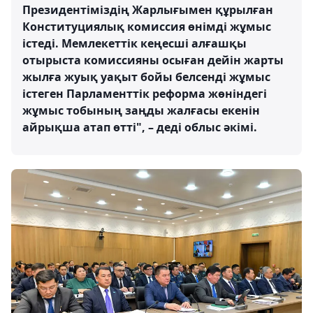
Президентіміздің Жарлығымен құрылған
Конституциялық комиссия өнімді жұмыс
істеді. Мемлекеттік кеңесші алғашқы
отырыста комиссияны осыған дейін жарты
жылға жуық уақыт бойы белсенді жұмыс
істеген Парламенттік реформа жөніндегі
жұмыс тобының заңды жалғасы екенін
айрықша атап өтті", – деді облыс әкімі.