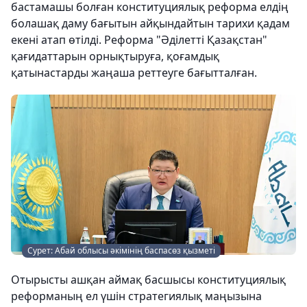
бастамашы болған конституциялық реформа елдің
болашақ даму бағытын айқындайтын тарихи қадам
екені атап өтілді. Реформа "Әділетті Қазақстан"
қағидаттарын орнықтыруға, қоғамдық
қатынастарды жаңаша реттеуге бағытталған.
Сурет: Абай облысы әкімінің баспасөз қызметі
Отырысты ашқан аймақ басшысы конституциялық
реформаның ел үшін стратегиялық маңызына