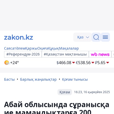
Қаз
Саясат
Әлем
Қаржы
Оқиға
Құқық
Мақалалар
#Референдум-2026
#Қазақстан мақтанышы
+24°
$
466.08
€
538.56
₽
5.65
Басты
Барлық жаңалықтар
Қоғам тынысы
Қоғам
16:23, 16 қыркүйек 2025
Абай облысында сұранысқа
ие мамандықтарға 200