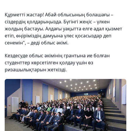
Құрметті жастар! Абай облысының болашағы –
сіздердің қолдарыңызда. Бүгінгі жеңіс – үлкен
жолдың бастауы. Алдағы уақытта елге адал қызмет
етіп, өңіріміздің дамуына үлес қосасыздар деп
сенемін", – деді облыс әкімі.
Кездесуде облыс әкімінің грантына ие болған
студенттер көрсетілген қолдау үшін өз
ризашылықтарын жеткізді.