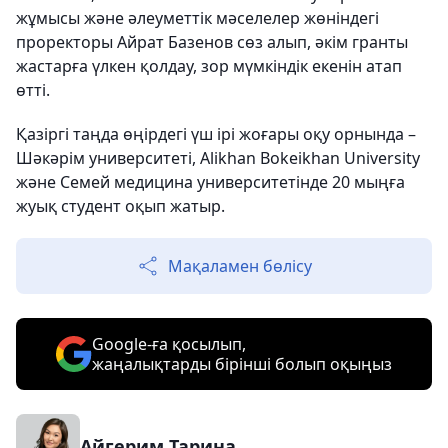
жұмысы және әлеуметтік мәселелер жөніндегі
проректоры Айрат Базенов сөз алып, әкім гранты
жастарға үлкен қолдау, зор мүмкіндік екенін атап
өтті.
Қазіргі таңда өңірдегі үш ірі жоғары оқу орнында –
Шәкәрім университеті, Alikhan Bokeikhan University
және Семей медицина университетінде 20 мыңға
жуық студент оқып жатыр.
Мақаламен бөлісу
Google-ға қосылып,
жаңалықтарды бірінші болып оқыңыз
Айгерим Тарина