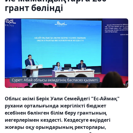
грант бөлінді
Сурет: Абай облысы әкімдігінің баспасөз қызметі
Облыс әкімі Берік Уәли Семейдегі "Ес-Аймақ"
рухани орталығында жергілікті бюджет
есебінен бөлінген білім беру грантының
иегерлерімен кездесті. Кездесуге өңірдегі
жоғары оқу орындарының ректорлары,