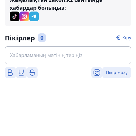
хабардар болыңыз:
Пікірлер
0
Кіру
Пікір жазу