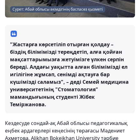
Сурет: Абай облысы әкімдігінің баспасөз қызметі
"Жастарға көрсетіліп отырған қолдау –
біздің білімімізді тереңдетіп, алға қойған
мақсаттарымызға жетуімізге үлкен серпін
береді. Алдағы уақытта алған білімімізді ел
игілігіне жұмсап, сенімді ақтауға бар
күшімізді саламыз", – деді Семей медицина
университетінің "Стоматология"
мамандығының студенті Жібек
Теміржанова.
Кездесуде сондай-ақ Абай облысы педагогикалық
еңбек ардагерлері кеңесінің төрағасы Мәдениет
Ахметова, Alikhan Bokeikhan University тәрбие