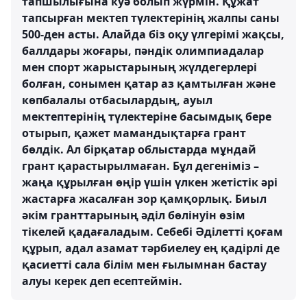
тапшылығына куә болып жүрмін. Құжат
тапсырған мектеп түлектерінің жалпы саны
500-ден асты. Алайда біз оқу үлгерімі жақсы,
баллдары жоғары, пәндік олимпиадалар
мен спорт жарыстарының жүлдегерлері
болған, сонымен қатар аз қамтылған және
көпбалалы отбасылардың, ауыл
мектептерінің түлектеріне басымдық бере
отырып, қажет мамандықтарға грант
бөлдік. Ал бірқатар облыстарда мұндай
грант қарастырылмаған. Бұл дегеніміз –
жаңа құрылған өңір үшін үлкен жетістік әрі
жастарға жасалған зор қамқорлық. Биыл
әкім гранттарының әділ бөлінуін өзім
тікелей қадағаладым. Себебі Әділетті қоғам
құрып, адал азамат тәрбиелеу ең қадірлі де
қасиетті сала білім мен ғылымнан бастау
алуы керек деп есептеймін.