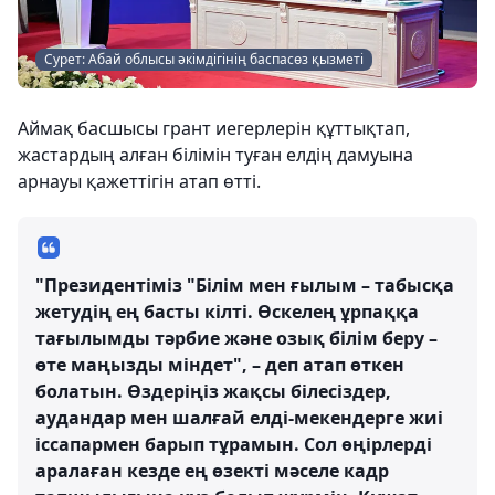
Сурет: Абай облысы әкімдігінің баспасөз қызметі
Аймақ басшысы грант иегерлерін құттықтап,
жастардың алған білімін туған елдің дамуына
арнауы қажеттігін атап өтті.
"Президентіміз "Білім мен ғылым – табысқа
жетудің ең басты кілті. Өскелең ұрпаққа
тағылымды тәрбие және озық білім беру –
өте маңызды міндет", – деп атап өткен
болатын. Өздеріңіз жақсы білесіздер,
аудандар мен шалғай елді-мекендерге жиі
іссапармен барып тұрамын. Сол өңірлерді
аралаған кезде ең өзекті мәселе кадр