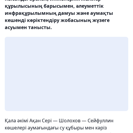
құрылысының барысымен, әлеуметтік
инфрақұрылымның дамуы және аумақты
кешенді көріктендіру жобасының жүзеге
асуымен танысты.
Қала әкімі Ақан Сері — Шолохов — Сейфуллин
көшелері аумағындағы су құбыры мен кәріз