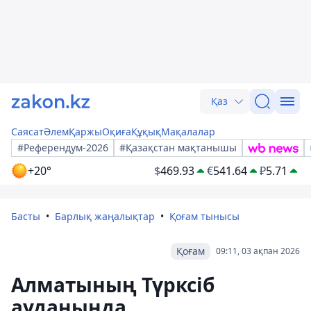
Қаз
Саясат
Әлем
Қаржы
Оқиға
Құқық
Мақалалар
#Референдум-2026
#Қазақстан мақтанышы
+20°
$
469.93
€
541.64
₽
5.71
Басты
Барлық жаңалықтар
Қоғам тынысы
Қоғам
09:11, 03 ақпан 2026
Алматының Түрксіб
ауданында