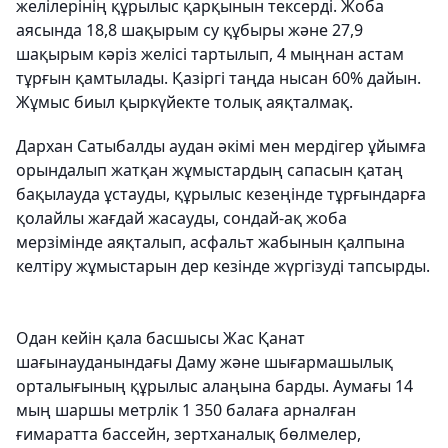
желілерінің құрылыс қарқынын тексерді. Жоба
аясында 18,8 шақырым су құбыры және 27,9
шақырым кәріз желісі тартылып, 4 мыңнан астам
тұрғын қамтылады. Қазіргі таңда нысан 60% дайын.
Жұмыс биыл қыркүйекте толық аяқталмақ.
Дархан Сатыбалды аудан әкімі мен мердігер ұйымға
орындалып жатқан жұмыстардың сапасын қатаң
бақылауда ұстауды, құрылыс кезеңінде тұрғындарға
қолайлы жағдай жасауды, сондай-ақ жоба
мерзімінде аяқталып, асфальт жабынын қалпына
келтіру жұмыстарын дер кезінде жүргізуді тапсырды.
Одан кейін қала басшысы Жас Қанат
шағынауданындағы Даму және шығармашылық
орталығының құрылыс алаңына барды. Аумағы 14
мың шаршы метрлік 1 350 балаға арналған
ғимаратта бассейн, зертханалық бөлмелер,