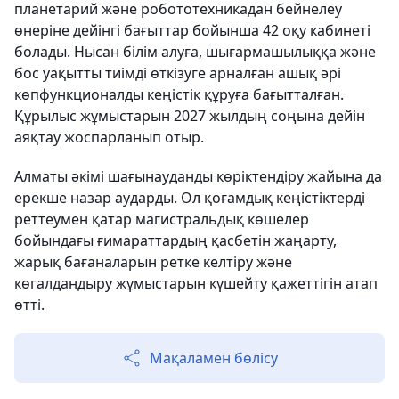
планетарий және робототехникадан бейнелеу
өнеріне дейінгі бағыттар бойынша 42 оқу кабинеті
болады. Нысан білім алуға, шығармашылыққа және
бос уақытты тиімді өткізуге арналған ашық әрі
көпфункционалды кеңістік құруға бағытталған.
Құрылыс жұмыстарын 2027 жылдың соңына дейін
аяқтау жоспарланып отыр.
Алматы әкімі шағынауданды көріктендіру жайына да
ерекше назар аударды. Ол қоғамдық кеңістіктерді
реттеумен қатар магистральдық көшелер
бойындағы ғимараттардың қасбетін жаңарту,
жарық бағаналарын ретке келтіру және
көгалдандыру жұмыстарын күшейту қажеттігін атап
өтті.
Мақаламен бөлісу