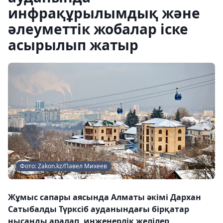
инфрақұрылымдық және
әлеуметтік жобалар іске
асырылып жатыр
Фото: Zakon.kz/Павел Михеев
Жұмыс сапары аясында Алматы әкімі Дархан
Сатыбалды Түрксіб ауданындағы бірқатар
нысанды аралап, инженерлік желілер