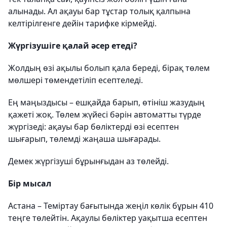
алынады. Ал ақауы бар тұстар толық қалпына
келтірілгенге дейін тарифке кірмейді.
Жүргізушіге қалай әсер етеді?
Жолдың өзі ақылы болып қала береді, бірақ төлем
мөлшері төмендетіліп есептеледі.
Ең маңыздысы – ешқайда барып, өтініш жазудың
қажеті жоқ. Төлем жүйесі бәрін автоматты түрде
жүргізеді: ақауы бар бөліктерді өзі есептен
шығарып, төлемді жаңаша шығарады.
Демек жүргізуші бұрынғыдан аз төлейді.
Бір мысал
Астана – Теміртау бағытында жеңіл көлік бұрын 410
теңге төлейтін. Ақаулы бөліктер уақытша есептен