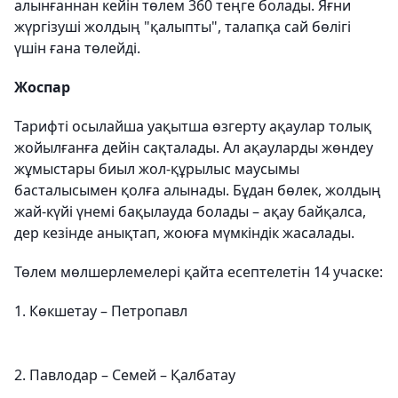
алынғаннан кейін төлем 360 теңге болады. Яғни
жүргізуші жолдың "қалыпты", талапқа сай бөлігі
үшін ғана төлейді.
Жоспар
Тарифті осылайша уақытша өзгерту ақаулар толық
жойылғанға дейін сақталады. Ал ақауларды жөндеу
жұмыстары биыл жол-құрылыс маусымы
басталысымен қолға алынады. Бұдан бөлек, жолдың
жай-күйі үнемі бақылауда болады – ақау байқалса,
дер кезінде анықтап, жоюға мүмкіндік жасалады.
Төлем мөлшерлемелері қайта есептелетін 14 учаске:
1. Көкшетау – Петропавл
2. Павлодар – Семей – Қалбатау